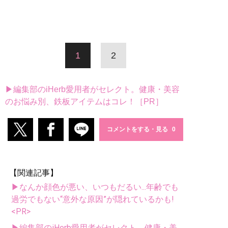
1
2
▶編集部のiHerb愛用者がセレクト。健康・美容
のお悩み別、鉄板アイテムはコレ！［PR］
コメントをする・見る
【関連記事】
▶なんか顔色が悪い、いつもだるい...年齢でも
過労でもない“意外な原因”が隠れているかも!
<PR>
▶編集部のiHerb愛用者がセレクト。健康・美