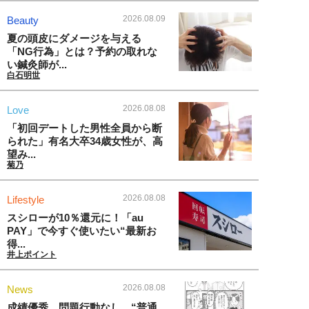
2026.08.09
Beauty
夏の頭皮にダメージを与える
「NG行為」とは？予約の取れな
い鍼灸師が...
白石明世
2026.08.08
Love
「初回デートした男性全員から断
られた」有名大卒34歳女性が、高
望み...
菊乃
2026.08.08
Lifestyle
スシローが10％還元に！「au
PAY」で今すぐ使いたい“最新お
得...
井上ポイント
2026.08.08
News
成績優秀、問題行動なし…“普通