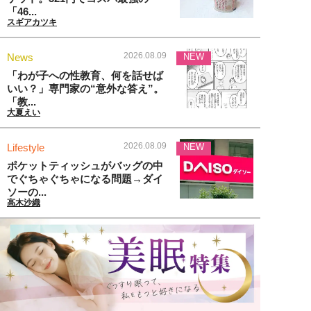
「46...
スギアカツキ
2026.08.09
News
NEW
「わが子への性教育、何を話せば
いい？」専門家の“意外な答え”。
「教...
大夏えい
2026.08.09
Lifestyle
NEW
ポケットティッシュがバッグの中
でぐちゃぐちゃになる問題→ダイ
ソーの...
高木沙織