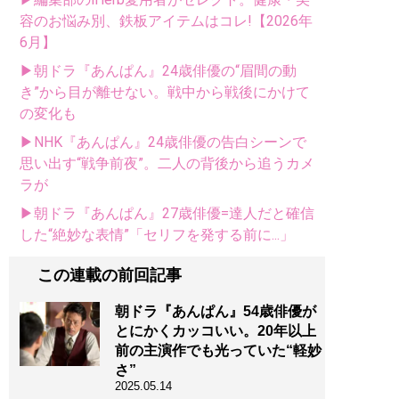
容のお悩み別、鉄板アイテムはコレ!【2026年
6月】
▶朝ドラ『あんぱん』24歳俳優の“眉間の動
き”から目が離せない。戦中から戦後にかけて
の変化も
▶NHK『あんぱん』24歳俳優の告白シーンで
思い出す“戦争前夜”。二人の背後から追うカメ
ラが
▶朝ドラ『あんぱん』27歳俳優=達人だと確信
した“絶妙な表情”「セリフを発する前に...」
この連載の前回記事
朝ドラ『あんぱん』54歳俳優が
とにかくカッコいい。20年以上
前の主演作でも光っていた“軽妙
さ”
2025.05.14