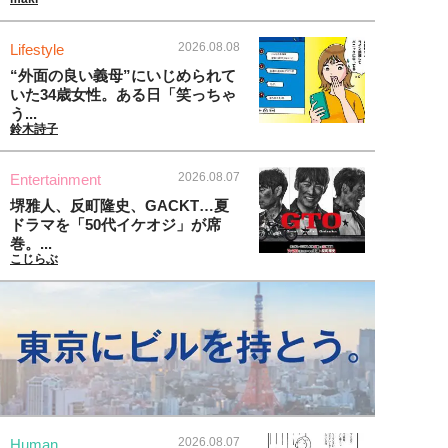
2026.08.08
Lifestyle
“外面の良い義母”にいじめられて
いた34歳女性。ある日「笑っちゃ
う...
鈴木詩子
2026.08.07
Entertainment
堺雅人、反町隆史、GACKT…夏
ドラマを「50代イケオジ」が席
巻。...
こじらぶ
2026.08.07
Human