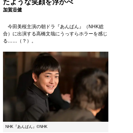
たような笑顔を浮かべ
加賀谷健
今田美桜主演の朝ドラ『あんぱん』（NHK総
合）に出演する高橋文哉にうっすらホラーを感じ
る……（？）。
NHK『あんぱん』©︎NHK