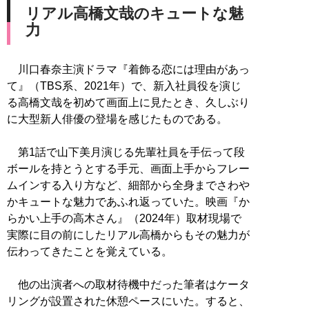
リアル高橋文哉のキュートな魅
力
川口春奈主演ドラマ『着飾る恋には理由があっ
て』（TBS系、2021年）で、新入社員役を演じ
る高橋文哉を初めて画面上に見たとき、久しぶり
に大型新人俳優の登場を感じたものである。
第1話で山下美月演じる先輩社員を手伝って段
ボールを持とうとする手元、画面上手からフレー
ムインする入り方など、細部から全身までさわや
かキュートな魅力であふれ返っていた。映画『か
らかい上手の高木さん』（2024年）取材現場で
実際に目の前にしたリアル高橋からもその魅力が
伝わってきたことを覚えている。
他の出演者への取材待機中だった筆者はケータ
リングが設置された休憩ペースにいた。すると、