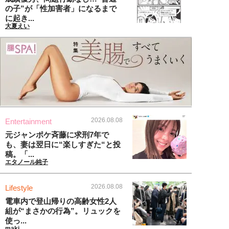
の子”が「性加害者」になるまで
に起き...
大夏えい
2026.08.08
Entertainment
元ジャンポケ斉藤に求刑7年で
も、妻は翌日に“楽しすぎた“と投
稿。「...
エタノール純子
2026.08.08
Lifestyle
電車内で登山帰りの高齢女性2人
組が“まさかの行為”。リュックを
使っ...
maki