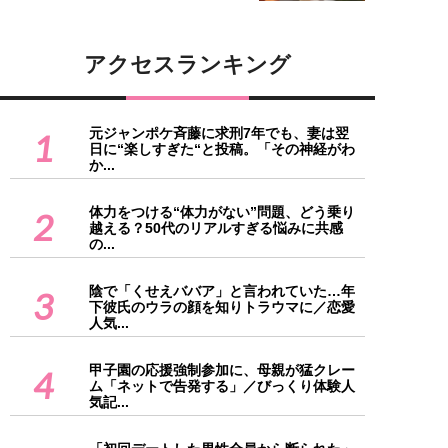
アクセスランキング
元ジャンポケ斉藤に求刑7年でも、妻は翌
1
日に“楽しすぎた“と投稿。「その神経がわ
か...
体力をつける“体力がない”問題、どう乗り
2
越える？50代のリアルすぎる悩みに共感
の...
陰で「くせえババア」と言われていた…年
3
下彼氏のウラの顔を知りトラウマに／恋愛
人気...
甲子園の応援強制参加に、母親が猛クレー
4
ム「ネットで告発する」／びっくり体験人
気記...