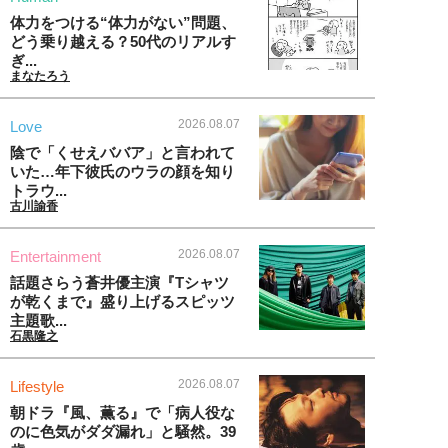
体力をつける“体力がない”問題、
どう乗り越える？50代のリアルす
ぎ...
まなたろう
2026.08.07
Love
陰で「くせえババア」と言われて
いた…年下彼氏のウラの顔を知り
トラウ...
古川諭香
2026.08.07
Entertainment
話題さらう蒼井優主演『Tシャツ
が乾くまで』盛り上げるスピッツ
主題歌...
石黒隆之
2026.08.07
Lifestyle
朝ドラ『風、薫る』で「病人役な
のに色気がダダ漏れ」と騒然。39