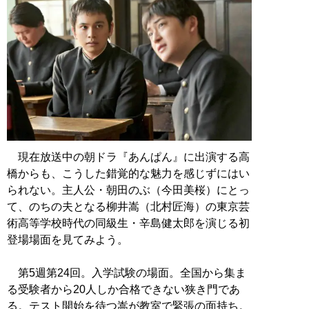
現在放送中の朝ドラ『あんぱん』に出演する高
橋からも、こうした錯覚的な魅力を感じずにはい
られない。主人公・朝田のぶ（今田美桜）にとっ
て、のちの夫となる柳井嵩（北村匠海）の東京芸
術高等学校時代の同級生・辛島健太郎を演じる初
登場場面を見てみよう。
第5週第24回。入学試験の場面。全国から集ま
る受験者から20人しか合格できない狭き門であ
る。テスト開始を待つ嵩が教室で緊張の面持ち。