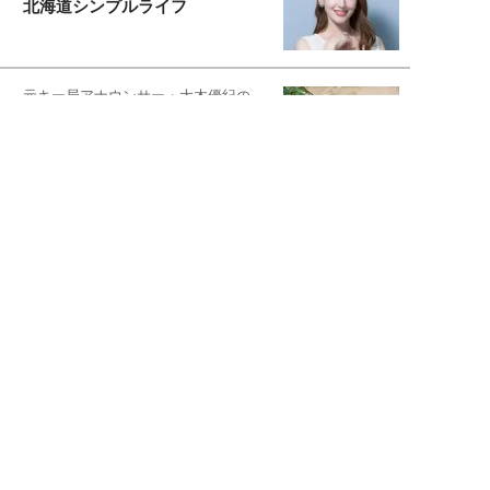
北海道シンプルライフ
元キー局アナウンサー・大木優紀の
旅の恥はかき捨てて
スタイリスト角 佑宇子のファッション図
解
失敗しない日常オシャレ
元『渡鬼』子役・宇野なおみの
話そ、お茶しよっ元気出そ
宇垣美里が映画への想いを綴る