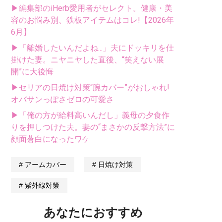
▶編集部のiHerb愛用者がセレクト。健康・美
容のお悩み別、鉄板アイテムはコレ!【2026年
6月】
▶「離婚したいんだよね...」夫にドッキリを仕
掛けた妻。ニヤニヤした直後、“笑えない展
開”に大後悔
▶セリアの日焼け対策“腕カバー”がおしゃれ!
オバサンっぽさゼロの可愛さ
▶「俺の方が給料高いんだし」義母の夕食作
りを押しつけた夫。妻の“まさかの反撃方法”に
顔面蒼白になったワケ
アームカバー
日焼け対策
紫外線対策
あなたにおすすめ