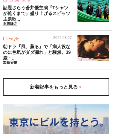
話題さらう蒼井優主演『Tシャツ
が乾くまで』盛り上げるスピッツ
主題歌...
石黒隆之
2026.08.07
Lifestyle
朝ドラ『風、薫る』で「病人役な
のに色気がダダ漏れ」と騒然。39
歳・...
加賀谷健
新着記事をもっと見る