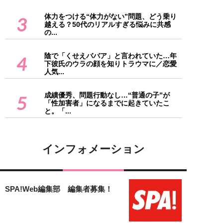
体力をつける“体力がない”問題、どう乗り
3
越える？50代のリアルすぎる悩みに共感
の...
陰で「くせえババア」と言われていた…年
4
下彼氏のウラの顔を知りトラウマに／恋愛
人気...
成績優秀、問題行動なし…“普通の子”が
5
「性加害者」になるまでに起きていたこ
と。「...
インフォメーション
SPA!Web編集部 編集者募集！