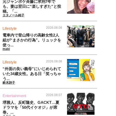
元ジャンポケ斉藤に求刑7年で
も、妻は翌日に“楽しすぎた“と投
稿。「...
エタノール純子
2026.08.08
Lifestyle
電車内で登山帰りの高齢女性2人
組が“まさかの行為”。リュックを
使っ...
maki
2026.08.08
Lifestyle
“外面の良い義母”にいじめられて
いた34歳女性。ある日「笑っちゃ
う...
鈴木詩子
2026.08.07
Entertainment
堺雅人、反町隆史、GACKT…夏
ドラマを「50代イケオジ」が席
巻。...