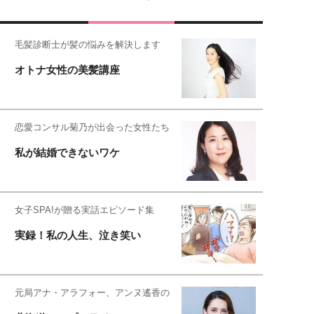
毛髪診断士が髪の悩みを解決します
オトナ女性の美髪講座
恋愛コンサル菊乃が出会った女性たち
私が結婚できないワケ
女子SPA!が贈る実話エピソード集
実録！私の人生、泣き笑い
元局アナ・アラフォー、アンヌ遙香の