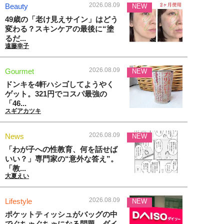
2026.08.09
Beauty
NEW
49歳の「老け見えサイン」はどう
変わる？スキンケアの最後に“塗
るだ...
遠藤幸子
2026.08.09
Gourmet
NEW
ドンキを4軒ハシゴしてようやく
ゲット。321円でコスパ最強の
「46...
スギアカツキ
2026.08.09
News
NEW
「わが子への性教育、何を話せば
いい？」専門家の“意外な答え”。
「教...
大夏えい
2026.08.09
Lifestyle
NEW
ポケットティッシュがバッグの中
でぐちゃぐちゃになる問題→ダイ