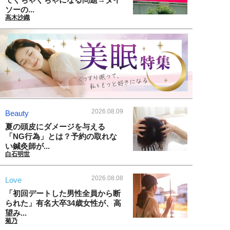
ソーの...
高木沙織
2026.08.09
Beauty
夏の頭皮にダメージを与える
「NG行為」とは？予約の取れな
い鍼灸師が...
白石明世
2026.08.08
Love
「初回デートした男性全員から断
られた」有名大卒34歳女性が、高
望み...
菊乃