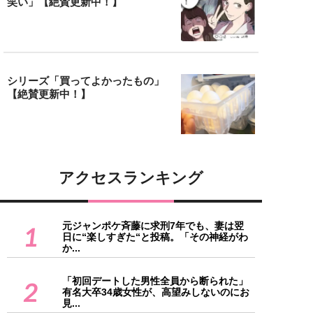
笑い」【絶賛更新中！】
シリーズ「買ってよかったもの」
【絶賛更新中！】
アクセスランキング
元ジャンポケ斉藤に求刑7年でも、妻は翌
1
日に“楽しすぎた“と投稿。「その神経がわ
か...
「初回デートした男性全員から断られた」
2
有名大卒34歳女性が、高望みしないのにお
見...