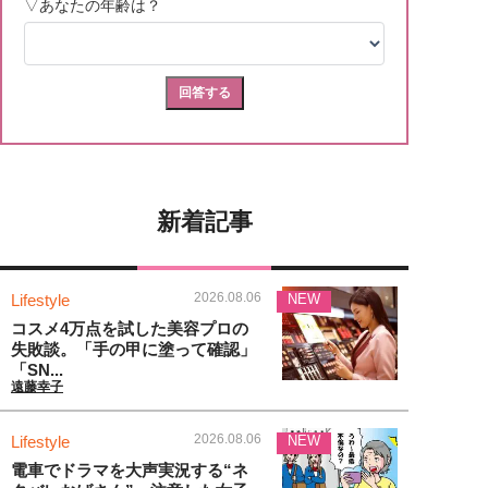
新着記事
2026.08.06
Lifestyle
NEW
コスメ4万点を試した美容プロの
失敗談。「手の甲に塗って確認」
「SN...
遠藤幸子
2026.08.06
Lifestyle
NEW
電車でドラマを大声実況する“ネ