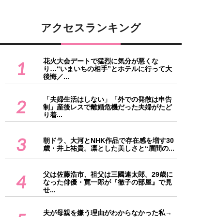
アクセスランキング
花火大会デートで猛烈に気分が悪くな
1
り…“いまいちの相手”とホテルに行って大
後悔／...
「夫婦生活はしない」「外での発散は申告
2
制」産後レスで離婚危機だった夫婦がたど
り着...
3
朝ドラ、大河とNHK作品で存在感を増す30
歳・井上祐貴。凛とした美しさと“眉間の...
父は佐藤浩市、祖父は三國連太郎。29歳に
4
なった俳優・寛一郎が『徹子の部屋』で見
せ...
夫が母親を嫌う理由がわからなかった私→