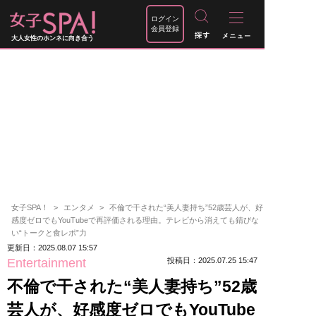
ログイン
会員登録
大人女性のホンネに向き合う
女子SPA！
エンタメ
不倫で干された“美人妻持ち”52歳芸人が、好
感度ゼロでもYouTubeで再評価される理由。テレビから消えても錆びな
い“トークと食レポ”力
更新日：2025.08.07 15:57
Entertainment
投稿日：2025.07.25 15:47
不倫で干された“美人妻持ち”52歳
芸人が、好感度ゼロでもYouTube