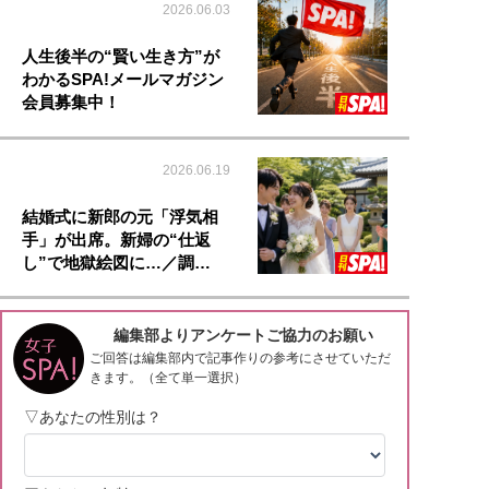
2026.06.03
人生後半の“賢い生き方”が
わかるSPA!メールマガジン
会員募集中！
2026.06.19
結婚式に新郎の元「浮気相
手」が出席。新婦の“仕返
し”で地獄絵図に…／調…