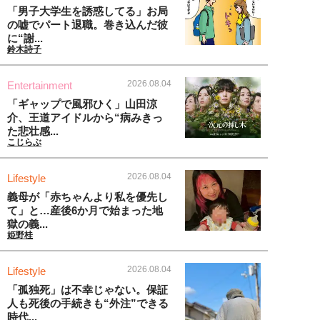
「男子大学生を誘惑してる」お局
の嘘でパート退職。巻き込んだ彼
に“謝...
鈴木詩子
2026.08.04
Entertainment
「ギャップで風邪ひく」山田涼
介、王道アイドルから“病みきっ
た悲壮感...
こじらぶ
2026.08.04
Lifestyle
義母が「赤ちゃんより私を優先し
て」と…産後6か月で始まった地
獄の義...
姫野桂
2026.08.04
Lifestyle
「孤独死」は不幸じゃない。保証
人も死後の手続きも“外注”できる
時代...