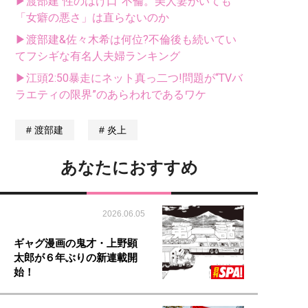
▶渡部建“性のはけ口”不倫。美人妻がいても
「女癖の悪さ」は直らないのか
▶渡部建&佐々木希は何位?不倫後も続いてい
てフシギな有名人夫婦ランキング
▶江頭2:50暴走にネット真っ二つ!問題が“TVバ
ラエティの限界”のあらわれであるワケ
渡部建
炎上
あなたにおすすめ
2026.06.05
ギャグ漫画の鬼才・上野顕
太郎が６年ぶりの新連載開
始！