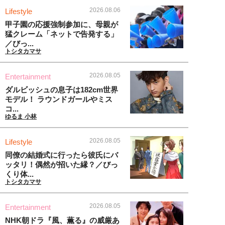
2026.08.06
Lifestyle
甲子園の応援強制参加に、母親が
猛クレーム「ネットで告発する」
／びっ...
トシタカマサ
2026.08.05
Entertainment
ダルビッシュの息子は182cm世界
モデル！ ラウンドガールやミス
コ...
ゆるま 小林
2026.08.05
Lifestyle
同僚の結婚式に行ったら彼氏にバ
ッタリ！偶然が招いた縁？／びっ
くり体...
トシタカマサ
2026.08.05
Entertainment
NHK朝ドラ『風、薫る』の威厳あ