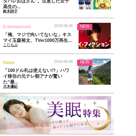
タバレおばさん”。注意した女子
高生の...
鈴木詩子
2026.08.06
Entertainment
NEW
「俺、マジで向いてないな」キス
マイ玉森裕太、TVer1000万再生...
こじらぶ
2026.08.06
News
NEW
「100ドル札は使えない!?」ハワ
イ移住の元テレ朝アナが驚い
た“最...
大木優紀