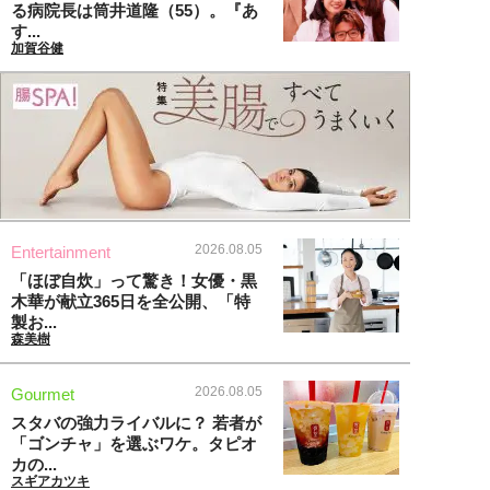
る病院長は筒井道隆（55）。『あ
す...
加賀谷健
2026.08.05
Entertainment
「ほぼ自炊」って驚き！女優・黒
木華が献立365日を全公開、「特
製お...
森美樹
2026.08.05
Gourmet
スタバの強力ライバルに？ 若者が
「ゴンチャ」を選ぶワケ。タピオ
カの...
スギアカツキ