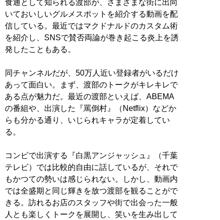
食通として知られる渡部が、さまざまな街に出向
いておいしいグルメスポットを紹介する動画を配
信している。最近ではマクドナルドのカスタム術
を紹介し、SNSで賛否両論が巻き起こる炎上を誘
発したこともある。
同チャンネルだが、50万人近い登録者がいるだけ
あって面白い。まず、渡部のトークがキレキレで
ある点が魅力だ。最近の渡部といえば、ABEMA
の番組や、出演した『罵倒村』（Netflix）などか
らも分かる通り、いじられキャラが定着してい
る。
コンビで出演する『白黒アンジャッシュ』（千葉
テレビ）では比較的自由に話しているが、それで
もかつての勢いは感じられない。しかし、動画内
では全盛期と同じ輝きを放つ渡部を観ることがで
きる。訪れるお店のスタッフや街で出会った一般
人とも楽しくトークを展開し、笑いを生み出して