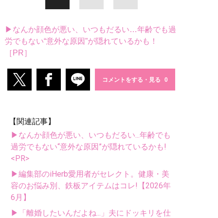
▶なんか顔色が悪い、いつもだるい…年齢でも過
労でもない“意外な原因”が隠れているかも！
［PR］
コメントをする・見る
【関連記事】
▶なんか顔色が悪い、いつもだるい...年齢でも
過労でもない“意外な原因”が隠れているかも!
<PR>
▶編集部のiHerb愛用者がセレクト。健康・美
容のお悩み別、鉄板アイテムはコレ!【2026年
6月】
▶「離婚したいんだよね...」夫にドッキリを仕