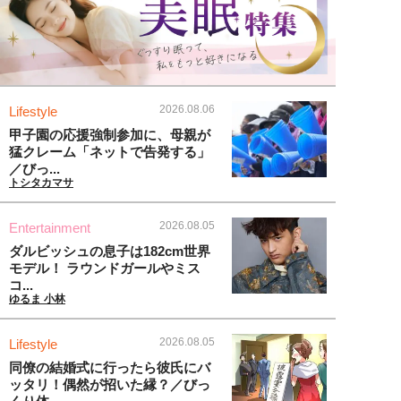
2026.08.06
Lifestyle
甲子園の応援強制参加に、母親が
猛クレーム「ネットで告発する」
／びっ...
トシタカマサ
2026.08.05
Entertainment
ダルビッシュの息子は182cm世界
モデル！ ラウンドガールやミス
コ...
ゆるま 小林
2026.08.05
Lifestyle
同僚の結婚式に行ったら彼氏にバ
ッタリ！偶然が招いた縁？／びっ