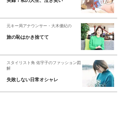
実録！私の人生、泣き笑い
元キー局アナウンサー・大木優紀の
旅の恥はかき捨てて
スタイリスト角 佑宇子のファッション図
解
失敗しない日常オシャレ
元『渡鬼』子役・宇野なおみの
話そ、お茶しよっ元気出そ
恋愛コンサル菊乃が出会った女性たち