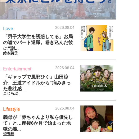
2026.08.04
Love
「男子大学生を誘惑してる」お局
の嘘でパート退職。巻き込んだ彼
に“謝...
鈴木詩子
2026.08.04
Entertainment
「ギャップで風邪ひく」山田涼
介、王道アイドルから“病みきっ
た悲壮感...
こじらぶ
2026.08.04
Lifestyle
義母が「赤ちゃんより私を優先し
て」と…産後6か月で始まった地
獄の義...
姫野桂