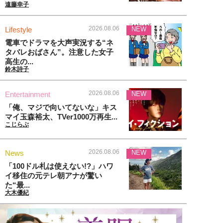
遠藤幸子
2026.08.06
Lifestyle
NEW
電車でドラマを大声実況する“ネ
タバレおばさん”。注意した女子
高生の...
鈴木詩子
2026.08.06
Entertainment
NEW
「俺、マジで向いてないな」キス
マイ玉森裕太、TVer1000万再生...
こじらぶ
2026.08.06
News
NEW
「100ドル札は使えない!?」ハワ
イ移住の元テレ朝アナが驚い
た“最...
大木優紀