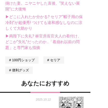
掛けた妻。ニヤニヤした直後、“笑えない展
開”に大後悔
▶どこに入れたか分かる? セリア“帽子用の保
冷剤”が超優秀! つけても違和感なしなのに涼
しくて大助かり
▶両陛下に失礼? 林官房長官夫人の着付け、
どこが“失礼”だったのか...「着崩れ以前の問
題」と専門家も指摘
100円ショップ
セリア
便利グッズ
あなたにおすすめ
2025.10.12