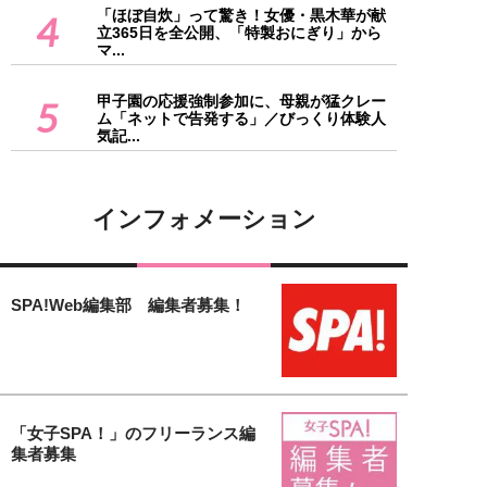
「ほぼ自炊」って驚き！女優・黒木華が献
4
立365日を全公開、「特製おにぎり」から
マ...
甲子園の応援強制参加に、母親が猛クレー
5
ム「ネットで告発する」／びっくり体験人
気記...
インフォメーション
SPA!Web編集部 編集者募集！
「女子SPA！」のフリーランス編
集者募集