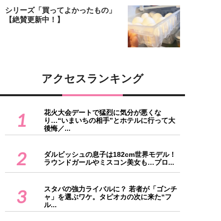
シリーズ「買ってよかったもの」
【絶賛更新中！】
アクセスランキング
花火大会デートで猛烈に気分が悪くな
1
り…“いまいちの相手”とホテルに行って大
後悔／...
2
ダルビッシュの息子は182cm世界モデル！
ラウンドガールやミスコン美女も…プロ...
スタバの強力ライバルに？ 若者が「ゴンチ
3
ャ」を選ぶワケ。タピオカの次に来た“フ
ル...