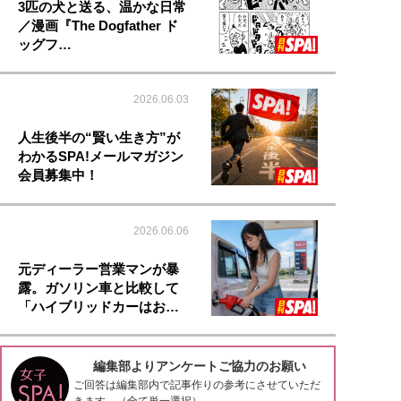
3匹の犬と送る、温かな日常
／漫画『The Dogfather ド
ッグフ…
2026.06.03
人生後半の“賢い生き方”が
わかるSPA!メールマガジン
会員募集中！
2026.06.06
元ディーラー営業マンが暴
露。ガソリン車と比較して
「ハイブリッドカーはお…