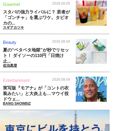
2026.08.05
Gourmet
スタバの強力ライバルに？ 若者が
「ゴンチャ」を選ぶワケ。タピオ
カの...
スギアカツキ
2026.08.04
Beauty
夏の“ベタベタ地獄”が秒でリセッ
ト！ ダイソーの110円「日焼け
止...
佐治真澄
2026.08.04
Entertainment
実写版『モアナ』が「コントの衣
装みたい」と大炎上も…マウイ役
ドウェ...
BANG SHOWBIZ