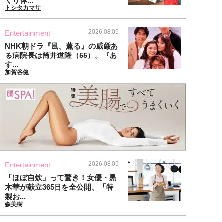
くり体...
トシタカマサ
2026.08.05
Entertainment
NHK朝ドラ『風、薫る』の威厳あ
る病院長は筒井道隆（55）。『あ
す...
加賀谷健
2026.08.05
Entertainment
「ほぼ自炊」って驚き！女優・黒
木華が献立365日を全公開、「特
製お...
森美樹