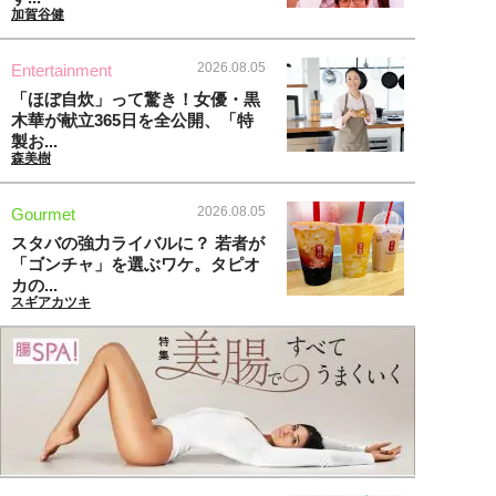
加賀谷健
2026.08.05
Entertainment
「ほぼ自炊」って驚き！女優・黒
木華が献立365日を全公開、「特
製お...
森美樹
2026.08.05
Gourmet
スタバの強力ライバルに？ 若者が
「ゴンチャ」を選ぶワケ。タピオ
カの...
スギアカツキ