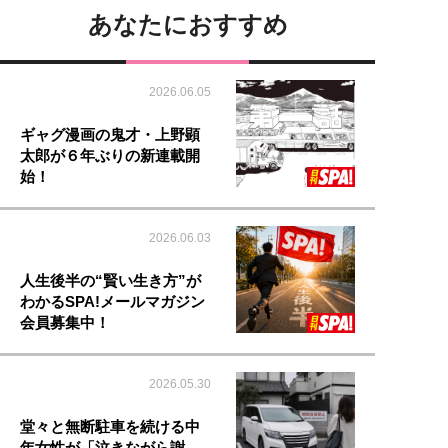
あなたにおすすめ
2026.06.05
ギャグ漫画の鬼才・上野顕
太郎が６年ぶりの新連載開
始！
2026.06.03
人生後半の“賢い生き方”が
わかるSPA!メールマガジン
会員募集中！
2026.05.30
堂々と無断駐車を続ける中
年女性が「泣きながら謝