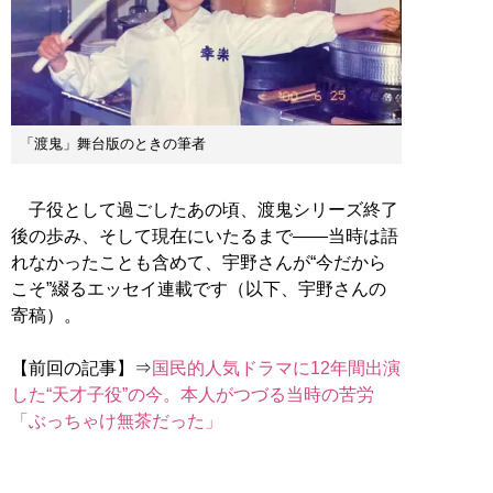
「渡鬼」舞台版のときの筆者
子役として過ごしたあの頃、渡鬼シリーズ終了
後の歩み、そして現在にいたるまで——当時は語
れなかったことも含めて、宇野さんが“今だから
こそ”綴るエッセイ連載です（以下、宇野さんの
寄稿）。
【前回の記事】⇒
国民的人気ドラマに12年間出演
した“天才子役”の今。本人がつづる当時の苦労
「ぶっちゃけ無茶だった」