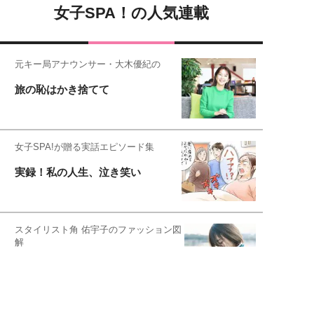
女子SPA！の人気連載
元キー局アナウンサー・大木優紀の
旅の恥はかき捨てて
女子SPA!が贈る実話エピソード集
実録！私の人生、泣き笑い
スタイリスト角 佑宇子のファッション図
解
失敗しない日常オシャレ
元『渡鬼』子役・宇野なおみの