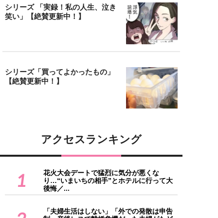
シリーズ 「実録！私の人生、泣き
笑い」【絶賛更新中！】
シリーズ「買ってよかったもの」
【絶賛更新中！】
アクセスランキング
花火大会デートで猛烈に気分が悪くな
1
り…“いまいちの相手”とホテルに行って大
後悔／...
「夫婦生活はしない」「外での発散は申告