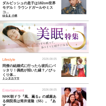
ダルビッシュの息子は182cm世界
モデル！ ラウンドガールやミス
コ...
ゆるま 小林
2026.08.05
Lifestyle
同僚の結婚式に行ったら彼氏にバ
ッタリ！偶然が招いた縁？／びっ
くり体...
トシタカマサ
2026.08.05
Entertainment
NHK朝ドラ『風、薫る』の威厳あ
る病院長は筒井道隆（55）。『あ
す...