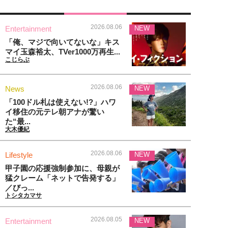
2026.08.06
Entertainment
NEW
「俺、マジで向いてないな」キス
マイ玉森裕太、TVer1000万再生...
こじらぶ
2026.08.06
News
NEW
「100ドル札は使えない!?」ハワ
イ移住の元テレ朝アナが驚い
た“最...
大木優紀
2026.08.06
Lifestyle
NEW
甲子園の応援強制参加に、母親が
猛クレーム「ネットで告発する」
／びっ...
トシタカマサ
2026.08.05
Entertainment
NEW