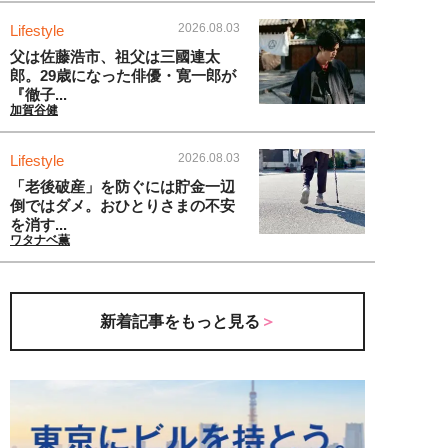
2026.08.03
Lifestyle
父は佐藤浩市、祖父は三國連太
郎。29歳になった俳優・寛一郎が
『徹子...
加賀谷健
2026.08.03
Lifestyle
「老後破産」を防ぐには貯金一辺
倒ではダメ。おひとりさまの不安
を消す...
ワタナベ薫
新着記事をもっと見る