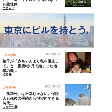
た悲壮感...
こじらぶ
2026.08.04
Lifestyle
義母が「赤ちゃんより私を優先し
て」と…産後6か月で始まった地
獄の義...
姫野桂
2026.08.04
Lifestyle
「孤独死」は不幸じゃない。保証
人も死後の手続きも“外注”できる
時代...
ワタナベ薫