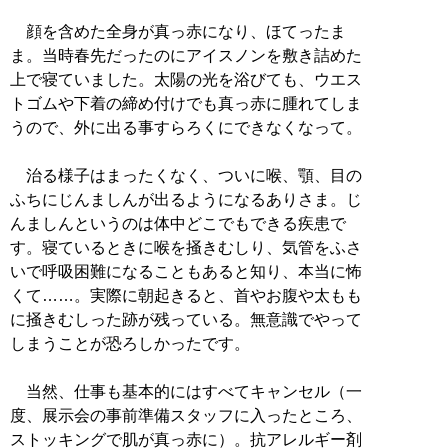
顔を含めた全身が真っ赤になり、ほてったま
ま。当時春先だったのにアイスノンを敷き詰めた
上で寝ていました。太陽の光を浴びても、ウエス
トゴムや下着の締め付けでも真っ赤に腫れてしま
うので、外に出る事すらろくにできなくなって。
治る様子はまったくなく、ついに喉、顎、目の
ふちにじんましんが出るようになるありさま。じ
んましんというのは体中どこでもできる疾患で
す。寝ているときに喉を掻きむしり、気管をふさ
いで呼吸困難になることもあると知り、本当に怖
くて……。実際に朝起きると、首やお腹や太もも
に掻きむしった跡が残っている。無意識でやって
しまうことが恐ろしかったです。
当然、仕事も基本的にはすべてキャンセル（一
度、展示会の事前準備スタッフに入ったところ、
ストッキングで肌が真っ赤に）。抗アレルギー剤