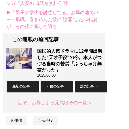
ンガ『人妻A』3話を無料公開!
▶「男子大学生を誘惑してる」お局の嘘でパ
ート退職。巻き込んだ彼に“謝罪”した30代妻
が、その後に犯した過ち
この連載の前回記事
国民的人気ドラマに12年間出演
した“天才子役”の今。本人がつ
づる当時の苦労「ぶっちゃけ無
茶だった」
2025.08.08
最初の記事
前の記事
次の記事
話そ、お茶しよっ元気出その一覧へ
俳優
元子役