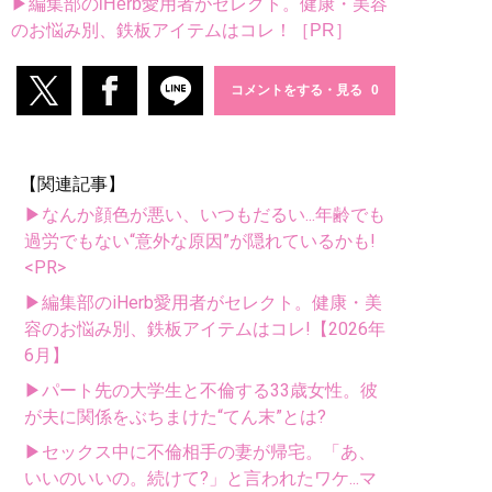
▶編集部のiHerb愛用者がセレクト。健康・美容
のお悩み別、鉄板アイテムはコレ！［PR］
コメントをする・見る
【関連記事】
▶なんか顔色が悪い、いつもだるい...年齢でも
過労でもない“意外な原因”が隠れているかも!
<PR>
▶編集部のiHerb愛用者がセレクト。健康・美
容のお悩み別、鉄板アイテムはコレ!【2026年
6月】
▶パート先の大学生と不倫する33歳女性。彼
が夫に関係をぶちまけた“てん末”とは?
▶セックス中に不倫相手の妻が帰宅。「あ、
いいのいいの。続けて?」と言われたワケ...マ