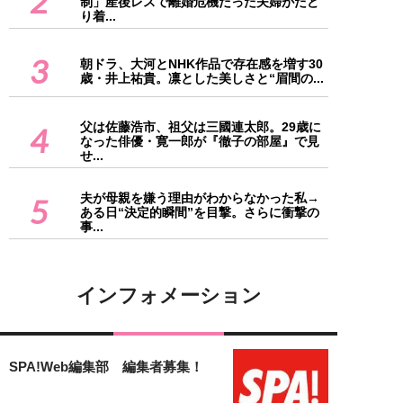
2
制」産後レスで離婚危機だった夫婦がたど
り着...
3
朝ドラ、大河とNHK作品で存在感を増す30
歳・井上祐貴。凛とした美しさと“眉間の...
父は佐藤浩市、祖父は三國連太郎。29歳に
4
なった俳優・寛一郎が『徹子の部屋』で見
せ...
夫が母親を嫌う理由がわからなかった私→
5
ある日“決定的瞬間”を目撃。さらに衝撃の
事...
インフォメーション
SPA!Web編集部 編集者募集！