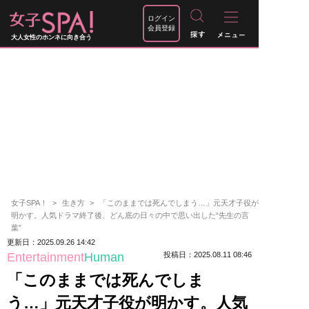
ログイン
会員登録
大人女性のホンネに向き合う
女子SPA！
生き方
「このままでは死んでしまう…」元天才子役が
明かす。人気ドラマ終了後、どん底の日々の中で思い出した“先生の言
葉”
更新日：2025.09.26 14:42
Entertainment
Human
投稿日：2025.08.11 08:46
「このままでは死んでしま
う…」元天才子役が明かす。人気