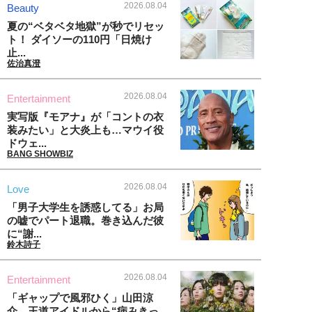
2026.08.04
Beauty
夏の“ベタベタ地獄”が秒でリセッ
ト！ ダイソーの110円「日焼け
止...
佐治真澄
2026.08.04
Entertainment
実写版『モアナ』が「コントの衣
装みたい」と大炎上も…マウイ役
ドウェ...
BANG SHOWBIZ
2026.08.04
Love
「男子大学生を誘惑してる」お局
の嘘でパート退職。巻き込んだ彼
に“謝...
鈴木詩子
2026.08.04
Entertainment
「ギャップで風邪ひく」山田涼
介、王道アイドルから“病みきっ