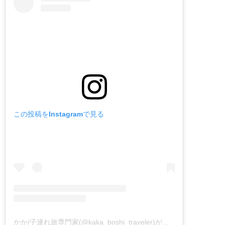
この投稿をInstagramで見る
かか/子連れ旅専門家(@kaka_boshi_traveler)がシェアした投稿