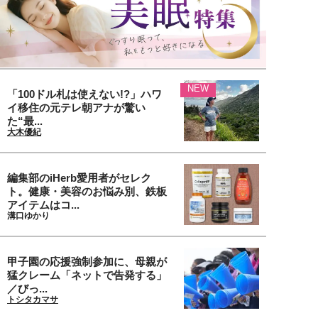
NEW
「100ドル札は使えない!?」ハワ
イ移住の元テレ朝アナが驚い
た“最...
大木優紀
編集部のiHerb愛用者がセレク
ト。健康・美容のお悩み別、鉄板
アイテムはコ...
溝口ゆかり
甲子園の応援強制参加に、母親が
猛クレーム「ネットで告発する」
／びっ...
トシタカマサ