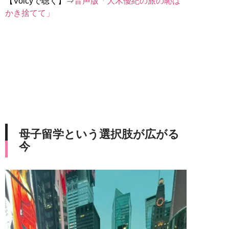
【Voicyで聴く】⇒
音声版「大木優紀の旅の恥は
かき捨てて」
母子留学という選択肢が広がる
今