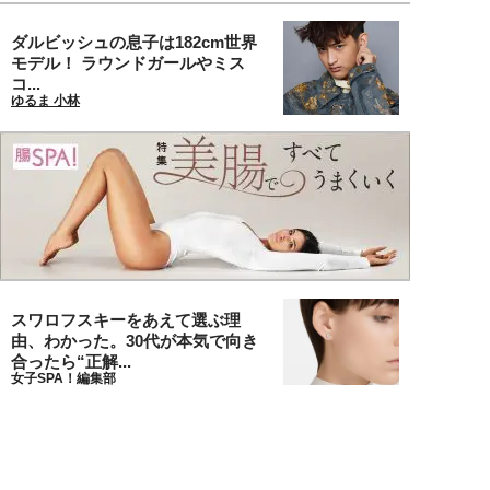
ダルビッシュの息子は182cm世界
モデル！ ラウンドガールやミス
コ...
ゆるま 小林
スワロフスキーをあえて選ぶ理
由、わかった。30代が本気で向き
合ったら“正解...
女子SPA！編集部
同僚の結婚式に行ったら彼氏にバ
ッタリ！偶然が招いた縁？／びっ