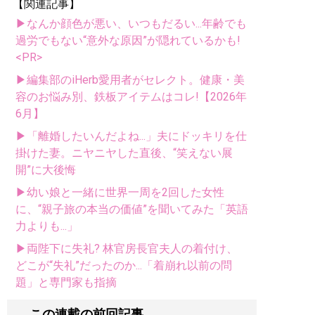
【関連記事】
▶なんか顔色が悪い、いつもだるい...年齢でも
過労でもない“意外な原因”が隠れているかも!
<PR>
▶編集部のiHerb愛用者がセレクト。健康・美
容のお悩み別、鉄板アイテムはコレ!【2026年
6月】
▶「離婚したいんだよね...」夫にドッキリを仕
掛けた妻。ニヤニヤした直後、“笑えない展
開”に大後悔
▶幼い娘と一緒に世界一周を2回した女性
に、“親子旅の本当の価値”を聞いてみた「英語
力よりも...」
▶両陛下に失礼? 林官房長官夫人の着付け、
どこが“失礼”だったのか...「着崩れ以前の問
題」と専門家も指摘
この連載の前回記事