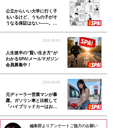
公立からいい大学に行く子
もいるけど、うちの子がそ
うなる保証はない――。…
2026.06.03
人生後半の“賢い生き方”が
わかるSPA!メールマガジン
会員募集中！
2026.06.06
元ディーラー営業マンが暴
露。ガソリン車と比較して
「ハイブリッドカーはお…