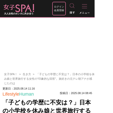
ログイン
会員登録
大人女性のホンネに向き合う
女子SPA！
生き方
「子どもの学歴に不安は？」日本の小学校を休
み娘と世界旅行する女性の“印象的な回答”。旅好きの元テレ朝アナが感
じたのは
更新日：2025.08.14 11:16
Lifestyle
Human
投稿日：2025.08.14 08:45
「子どもの学歴に不安は？」日本
の小学校を休み娘と世界旅行する