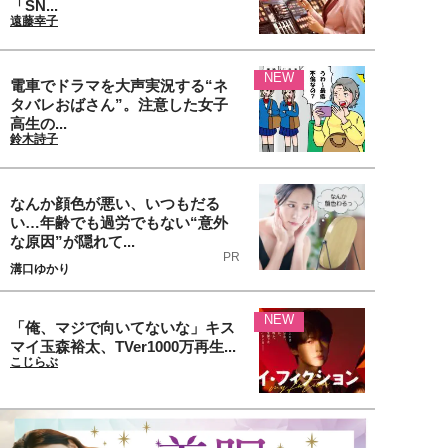
「SN...
遠藤幸子
NEW
電車でドラマを大声実況する“ネ
タバレおばさん”。注意した女子
高生の...
鈴木詩子
なんか顔色が悪い、いつもだる
い…年齢でも過労でもない“意外
な原因”が隠れて...
PR
溝口ゆかり
NEW
「俺、マジで向いてないな」キス
マイ玉森裕太、TVer1000万再生...
こじらぶ