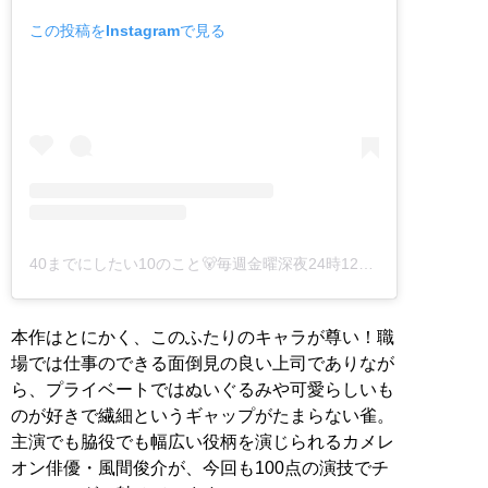
この投稿をInstagramで見る
40までにしたい10のこと🐻毎週金曜深夜24時12分から放送中🫧【公式】(@40_10things_tx)がシェアした投稿
本作はとにかく、このふたりのキャラが尊い！職
場では仕事のできる面倒見の良い上司でありなが
ら、プライベートではぬいぐるみや可愛らしいも
のが好きで繊細というギャップがたまらない雀。
主演でも脇役でも幅広い役柄を演じられるカメレ
オン俳優・風間俊介が、今回も100点の演技でチ