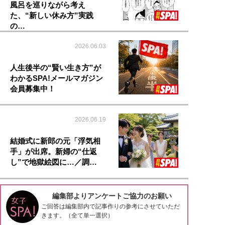
風呂を巡りながら考え
た、“新しい休み方”実践
の…
2026.06.03
人生後半の“賢い生き方”が
わかるSPA!メールマガジン
会員募集中！
2026.06.19
結婚式に新郎の元「浮気相
手」が出席。新婦の“仕返
し”で地獄絵図に…／調…