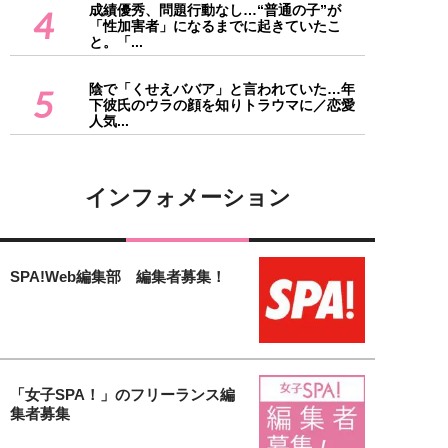
成績優秀、問題行動なし…“普通の子”が
4
「性加害者」になるまでに起きていたこ
と。「...
陰で「くせえババア」と言われていた…年
5
下彼氏のウラの顔を知りトラウマに／恋愛
人気...
インフォメーション
SPA!Web編集部 編集者募集！
「女子SPA！」のフリーランス編
集者募集