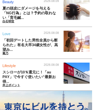
2026.08.09
Beauty
夏の頭皮にダメージを与える
「NG行為」とは？予約の取れな
い「育毛鍼...
白石明世
2026.08.08
Love
「初回デートした男性全員から断
られた」有名大卒34歳女性が、高
望み...
菊乃
2026.08.08
Lifestyle
スシローが10％還元に！「au
PAY」で今すぐ使いたい“最新お
得...
井上ポイント