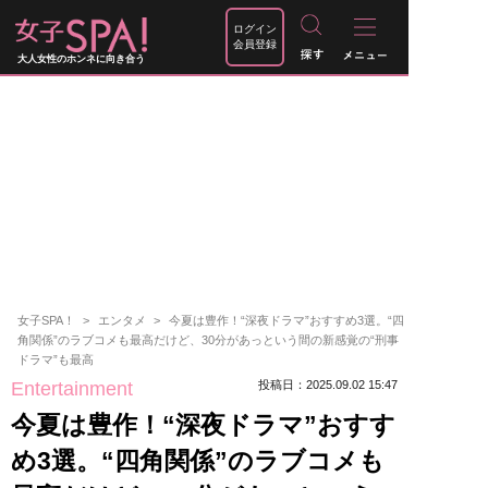
ログイン
会員登録
大人女性のホンネに向き合う
女子SPA！
エンタメ
今夏は豊作！“深夜ドラマ”おすすめ3選。“四
角関係”のラブコメも最高だけど、30分があっという間の新感覚の“刑事
ドラマ”も最高
Entertainment
投稿日：2025.09.02 15:47
今夏は豊作！“深夜ドラマ”おすす
め3選。“四角関係”のラブコメも