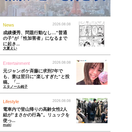
2026.08.08
News
成績優秀、問題行動なし…“普通
の子”が「性加害者」になるまで
に起き...
大夏えい
2026.08.08
Entertainment
元ジャンポケ斉藤に求刑7年で
も、妻は翌日に“楽しすぎた“と投
稿。「...
エタノール純子
2026.08.08
Lifestyle
電車内で登山帰りの高齢女性2人
組が“まさかの行為”。リュックを
使っ...
maki