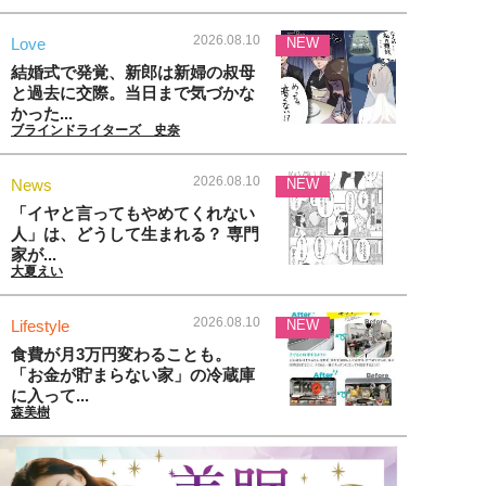
2026.08.10
Love
NEW
結婚式で発覚、新郎は新婦の叔母
と過去に交際。当日まで気づかな
かった...
ブラインドライターズ 史奈
2026.08.10
News
NEW
「イヤと言ってもやめてくれない
人」は、どうして生まれる？ 専門
家が...
大夏えい
2026.08.10
Lifestyle
NEW
食費が月3万円変わることも。
「お金が貯まらない家」の冷蔵庫
に入って...
森美樹