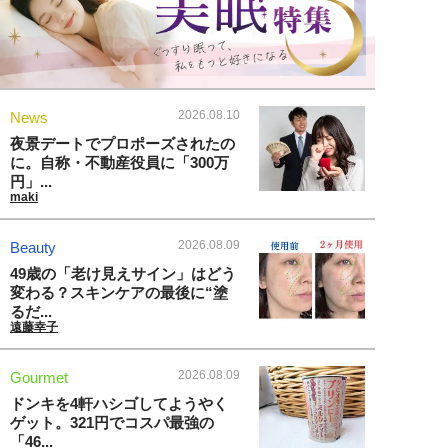
2026.08.10
News
夜景デートでプロポーズされたの
に。自称・不動産役員に「300万
円」...
maki
2026.08.09
Beauty
49歳の「老け見えサイン」はどう
変わる？スキンケアの最後に“塗
るだ...
遠藤幸子
2026.08.09
Gourmet
ドンキを4軒ハシゴしてようやく
ゲット。321円でコスパ最強の
「46...