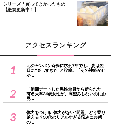
シリーズ「買ってよかったもの」
【絶賛更新中！】
アクセスランキング
元ジャンポケ斉藤に求刑7年でも、妻は翌
1
日に“楽しすぎた“と投稿。「その神経がわ
か...
「初回デートした男性全員から断られた」
2
有名大卒34歳女性が、高望みしないのにお
見...
体力をつける“体力がない”問題、どう乗り
3
越える？50代のリアルすぎる悩みに共感
の...