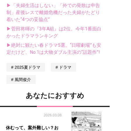
▶「夫婦生活はしない」「外での発散は申告
制」産後レスで離婚危機だった夫婦がたどり
着いた“4つの妥協点”
▶菅田将暉の『3年A組』は2位。今年1番面白
かったドラマランキング
▶絶対に観たい春ドラマ5選。“日曜劇場”も安
定だけど、No.1は大物ダブル主演の“話題作”!
2025夏ドラマ
ドラマ
風間俊介
あなたにおすすめ
2026.03.08
休むって、案外難しい？お