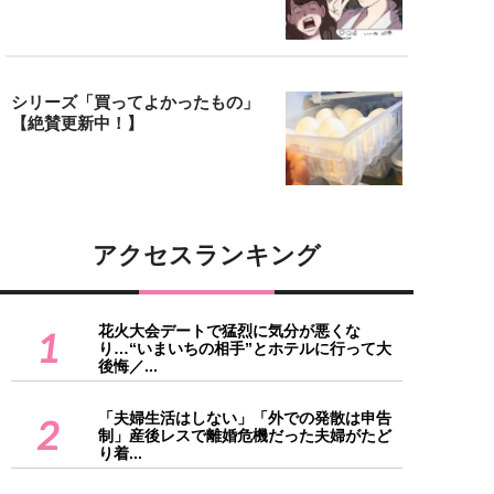
シリーズ「買ってよかったもの」
【絶賛更新中！】
アクセスランキング
花火大会デートで猛烈に気分が悪くな
1
り…“いまいちの相手”とホテルに行って大
後悔／...
「夫婦生活はしない」「外での発散は申告
2
制」産後レスで離婚危機だった夫婦がたど
り着...