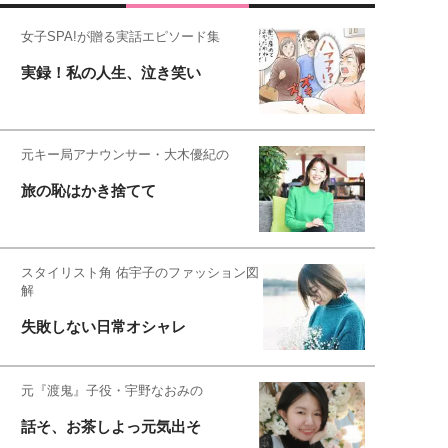
女子SPA!が贈る実話エピソード集
実録！私の人生、泣き笑い
元キー局アナウンサー・大木優紀の
旅の恥はかき捨てて
スタイリスト角 佑宇子のファッション図
解
失敗しない日常オシャレ
元『渡鬼』子役・宇野なおみの
話そ、お茶しよっ元気出そ