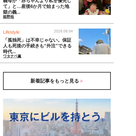
義母が「赤ちゃんより私を優先し
て」と…産後6か月で始まった地
獄の義...
姫野桂
2026.08.04
Lifestyle
「孤独死」は不幸じゃない。保証
人も死後の手続きも“外注”できる
時代...
ワタナベ薫
新着記事をもっと見る