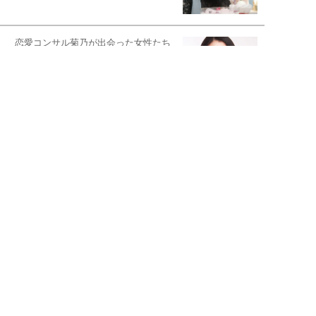
恋愛コンサル菊乃が出会った女性たち
私が結婚できないワケ
元局アナ・アラフォー、アンヌ遙香の
北海道シンプルライフ
宇垣美里が映画への想いを綴る
宇垣美里の沼落ちシネマ
松本穂香が映画愛を語ります