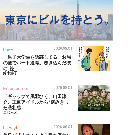
2026.08.04
Love
「男子大学生を誘惑してる」お局
の嘘でパート退職。巻き込んだ彼
に“謝...
鈴木詩子
2026.08.04
Entertainment
「ギャップで風邪ひく」山田涼
介、王道アイドルから“病みきっ
た悲壮感...
こじらぶ
2026.08.04
Lifestyle