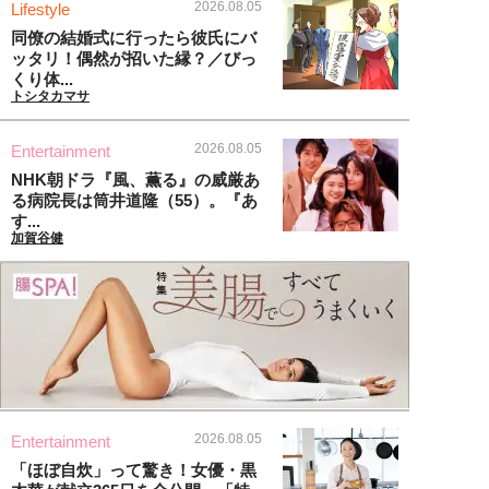
2026.08.05
Lifestyle
同僚の結婚式に行ったら彼氏にバ
ッタリ！偶然が招いた縁？／びっ
くり体...
トシタカマサ
2026.08.05
Entertainment
NHK朝ドラ『風、薫る』の威厳あ
る病院長は筒井道隆（55）。『あ
す...
加賀谷健
2026.08.05
Entertainment
「ほぼ自炊」って驚き！女優・黒