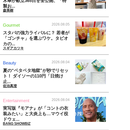
木華が献立365日を全公開、「特
製お...
森美樹
2026.08.05
Gourmet
スタバの強力ライバルに？ 若者が
「ゴンチャ」を選ぶワケ。タピオ
カの...
スギアカツキ
2026.08.04
Beauty
夏の“ベタベタ地獄”が秒でリセッ
ト！ ダイソーの110円「日焼け
止...
佐治真澄
2026.08.04
Entertainment
実写版『モアナ』が「コントの衣
装みたい」と大炎上も…マウイ役
ドウェ...
BANG SHOWBIZ