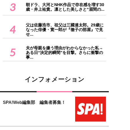
3
朝ドラ、大河とNHK作品で存在感を増す30
歳・井上祐貴。凛とした美しさと“眉間の...
父は佐藤浩市、祖父は三國連太郎。29歳に
4
なった俳優・寛一郎が『徹子の部屋』で見
せ...
夫が母親を嫌う理由がわからなかった私→
5
ある日“決定的瞬間”を目撃。さらに衝撃の
事...
インフォメーション
SPA!Web編集部 編集者募集！