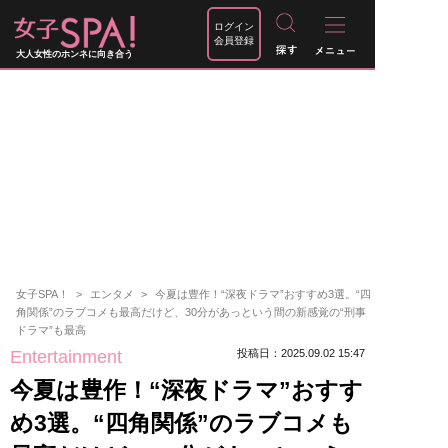
ログイン
会員登録
大人女性のホンネに向き合う
女子SPA！
エンタメ
今夏は豊作！“深夜ドラマ”おすすめ3選。“四
角関係”のラブコメも最高だけど、30分があっという間の新感覚の“刑事
ドラマ”も最高
Entertainment
投稿日：2025.09.02 15:47
今夏は豊作！“深夜ドラマ”おすす
め3選。“四角関係”のラブコメも