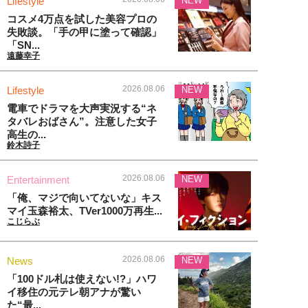
Lifestyle
NEW
コスメ4万点を試した美容プロの
失敗談。「手の甲に塗って確認」
「SN...
遠藤幸子
2026.08.06
Lifestyle
NEW
電車でドラマを大声実況する“ネ
タバレおばさん”。注意した女子
高生の...
鈴木詩子
2026.08.06
Entertainment
NEW
「俺、マジで向いてないな」キス
マイ玉森裕太、TVer1000万再生...
こじらぶ
2026.08.06
News
NEW
「100ドル札は使えない!?」ハワ
イ移住の元テレ朝アナが驚い
た“最...