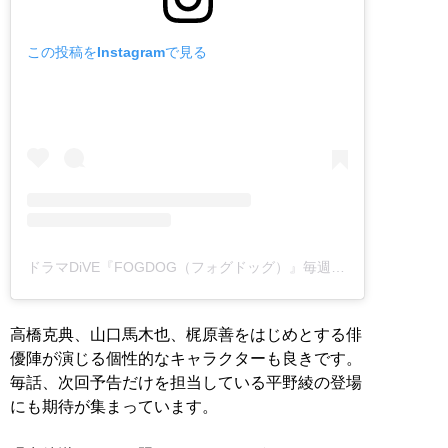
この投稿をInstagramで見る
ドラマDiVE『FOGDOG（フォグドッグ）』毎週月曜・深夜放送中！(@dramadiveplus_ytv)がシェアした投稿
高橋克典、山口馬木也、梶原善をはじめとする俳
優陣が演じる個性的なキャラクターも良きです。
毎話、次回予告だけを担当している平野綾の登場
にも期待が集まっています。