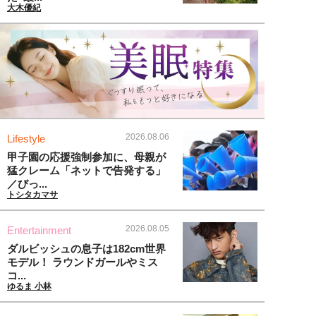
大木優紀
2026.08.06
Lifestyle
甲子園の応援強制参加に、母親が
猛クレーム「ネットで告発する」
／びっ...
トシタカマサ
2026.08.05
Entertainment
ダルビッシュの息子は182cm世界
モデル！ ラウンドガールやミス
コ...
ゆるま 小林