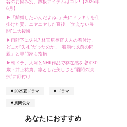
容のお悩み別、鉄板アイテムはコレ!【2026年
6月】
▶「離婚したいんだよね...」夫にドッキリを仕
掛けた妻。ニヤニヤした直後、“笑えない展
開”に大後悔
▶両陛下に失礼? 林官房長官夫人の着付け、
どこが“失礼”だったのか...「着崩れ以前の問
題」と専門家も指摘
▶朝ドラ、大河とNHK作品で存在感を増す30
歳・井上祐貴。凛とした美しさと“眉間の演
技”に釘付け
2025夏ドラマ
ドラマ
風間俊介
あなたにおすすめ