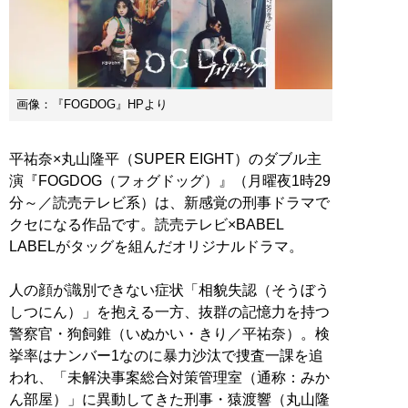
画像：『FOGDOG』HPより
平祐奈×丸山隆平（SUPER EIGHT）のダブル主
演『FOGDOG（フォグドッグ）』（月曜夜1時29
分～／読売テレビ系）は、新感覚の刑事ドラマで
クセになる作品です。読売テレビ×BABEL
LABELがタッグを組んだオリジナルドラマ。
人の顔が識別できない症状「相貌失認（そうぼう
しつにん）」を抱える一方、抜群の記憶力を持つ
警察官・狗飼錐（いぬかい・きり／平祐奈）。検
挙率はナンバー1なのに暴力沙汰で捜査一課を追
われ、「未解決事案総合対策管理室（通称：みか
ん部屋）」に異動してきた刑事・猿渡響（丸山隆