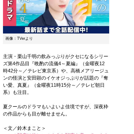
画像：TVerより
主演・栗山千明の飲みっぷりがクセになるシリー
ズ第4作品目『晩酌の流儀4～夏編』（金曜夜12
時42分～／テレビ東京系）や、高橋メアリージュ
ンの怪演と安田顕のイケオジっぷりが話題の『奪
い愛、真夏』（金曜夜11時15分～／テレビ朝日
系）も注目。
夏クールのドラマもいよいよ佳境ですが、深夜枠
の作品からも目が離せません。