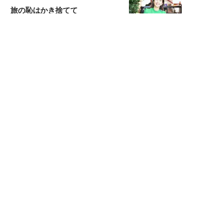
旅の恥はかき捨てて
スタイリスト角 佑宇子のファッション図
解
失敗しない日常オシャレ
元『渡鬼』子役・宇野なおみの
話そ、お茶しよっ元気出そ
宇垣美里が映画への想いを綴る
宇垣美里の沼落ちシネマ