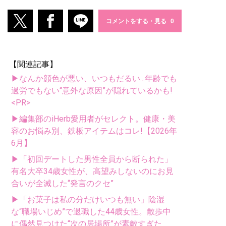
コメントをする・見る
【関連記事】
▶なんか顔色が悪い、いつもだるい...年齢でも
過労でもない“意外な原因”が隠れているかも!
<PR>
▶編集部のiHerb愛用者がセレクト。健康・美
容のお悩み別、鉄板アイテムはコレ!【2026年
6月】
▶「初回デートした男性全員から断られた」
有名大卒34歳女性が、高望みしないのにお見
合いが全滅した“発言のクセ”
▶「お菓子は私の分だけいつも無い」陰湿
な“職場いじめ”で退職した44歳女性。散歩中
に偶然見つけた“次の居場所”が素敵すぎた