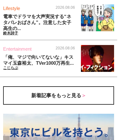
2026.08.06
Lifestyle
電車でドラマを大声実況する“ネ
タバレおばさん”。注意した女子
高生の...
鈴木詩子
2026.08.06
Entertainment
「俺、マジで向いてないな」キス
マイ玉森裕太、TVer1000万再生...
こじらぶ
新着記事をもっと見る