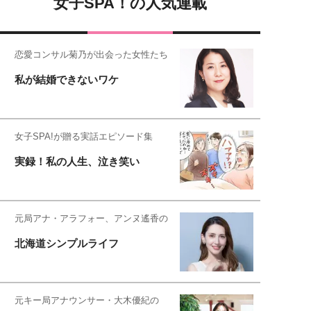
女子SPA！の人気連載
恋愛コンサル菊乃が出会った女性たち
私が結婚できないワケ
女子SPA!が贈る実話エピソード集
実録！私の人生、泣き笑い
元局アナ・アラフォー、アンヌ遙香の
北海道シンプルライフ
元キー局アナウンサー・大木優紀の