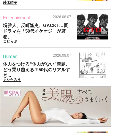
鈴木詩子
2026.08.07
Entertainment
堺雅人、反町隆史、GACKT…夏
ドラマを「50代イケオジ」が席
巻。...
こじらぶ
2026.08.07
Human
体力をつける“体力がない”問題、
どう乗り越える？50代のリアルす
ぎ...
まなたろう