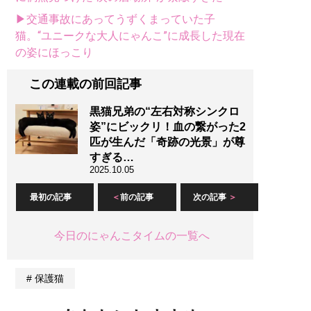
▶交通事故にあってうずくまっていた子
猫。“ユニークな大人にゃんこ”に成長した現在
の姿にほっこり
この連載の前回記事
黒猫兄弟の“左右対称シンクロ
姿”にビックリ！血の繋がった2
匹が生んだ「奇跡の光景」が尊
すぎる…
2025.10.05
最初の記事
前の記事
次の記事
今日のにゃんこタイムの一覧へ
保護猫