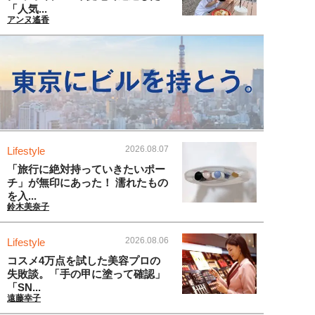
「人気...
アンヌ遙香
2026.08.07
Lifestyle
「旅行に絶対持っていきたいポー
チ」が無印にあった！ 濡れたもの
を入...
鈴木美奈子
2026.08.06
Lifestyle
コスメ4万点を試した美容プロの
失敗談。「手の甲に塗って確認」
「SN...
遠藤幸子