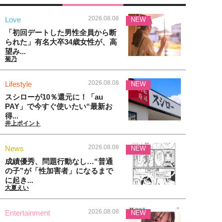
2026.08.08
Love
NEW
「初回デートした男性全員から断
られた」有名大卒34歳女性が、高
望み...
菊乃
2026.08.08
Lifestyle
NEW
スシローが10％還元に！「au
PAY」で今すぐ使いたい“最新お
得...
井上ポイント
2026.08.08
News
NEW
成績優秀、問題行動なし…“普通
の子”が「性加害者」になるまで
に起き...
大夏えい
2026.08.08
Entertainment
NEW