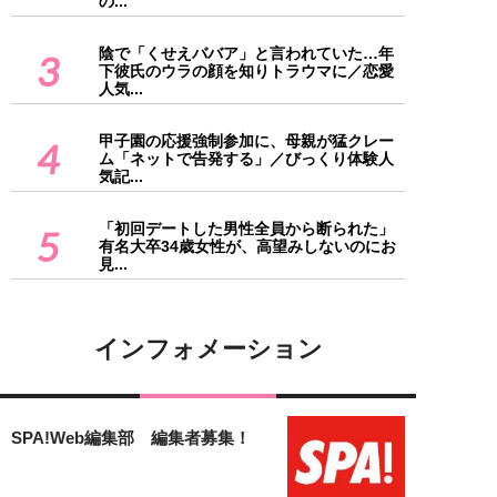
の...
陰で「くせえババア」と言われていた…年
3
下彼氏のウラの顔を知りトラウマに／恋愛
人気...
甲子園の応援強制参加に、母親が猛クレー
4
ム「ネットで告発する」／びっくり体験人
気記...
「初回デートした男性全員から断られた」
5
有名大卒34歳女性が、高望みしないのにお
見...
インフォメーション
SPA!Web編集部 編集者募集！