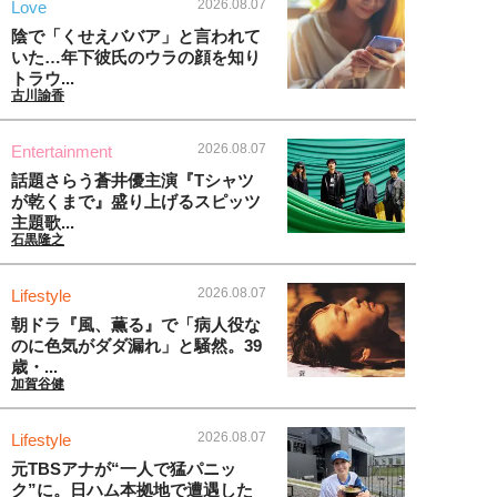
2026.08.07
Love
陰で「くせえババア」と言われて
いた…年下彼氏のウラの顔を知り
トラウ...
古川諭香
2026.08.07
Entertainment
話題さらう蒼井優主演『Tシャツ
が乾くまで』盛り上げるスピッツ
主題歌...
石黒隆之
2026.08.07
Lifestyle
朝ドラ『風、薫る』で「病人役な
のに色気がダダ漏れ」と騒然。39
歳・...
加賀谷健
2026.08.07
Lifestyle
元TBSアナが“一人で猛パニッ
ク”に。日ハム本拠地で遭遇した