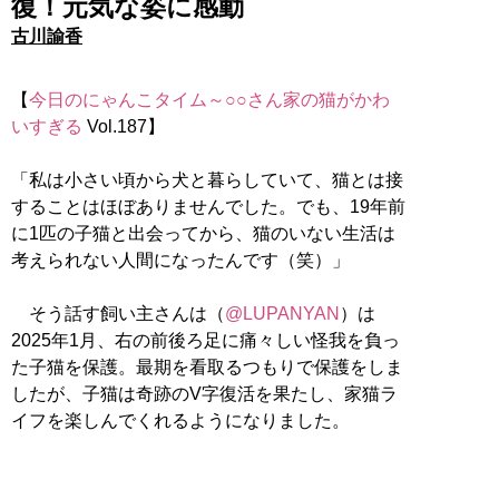
復！元気な姿に感動
古川諭香
【
今日のにゃんこタイム～○○さん家の猫がかわ
いすぎる
Vol.187】
「私は小さい頃から犬と暮らしていて、猫とは接
することはほぼありませんでした。でも、19年前
に1匹の子猫と出会ってから、猫のいない生活は
考えられない人間になったんです（笑）」
そう話す飼い主さんは（
@LUPANYAN
）は
2025年1月、右の前後ろ足に痛々しい怪我を負っ
た子猫を保護。最期を看取るつもりで保護をしま
したが、子猫は奇跡のV字復活を果たし、家猫ラ
イフを楽しんでくれるようになりました。