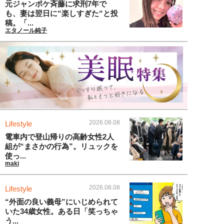
元ジャンポケ斉藤に求刑7年で
も、妻は翌日に“楽しすぎた“と投
稿。「...
エタノール純子
2026.08.08
Lifestyle
電車内で登山帰りの高齢女性2人
組が“まさかの行為”。リュックを
使っ...
maki
2026.08.08
Lifestyle
“外面の良い義母”にいじめられて
いた34歳女性。ある日「笑っちゃ
う...