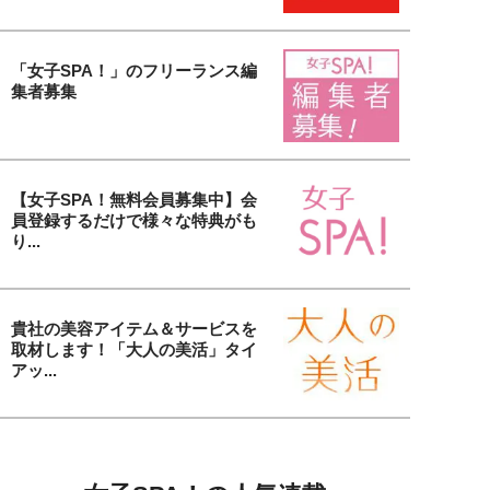
「女子SPA！」のフリーランス編
集者募集
【女子SPA！無料会員募集中】会
員登録するだけで様々な特典がも
り...
貴社の美容アイテム＆サービスを
取材します！「大人の美活」タイ
アッ...