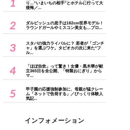
1
り…“いまいちの相手”とホテルに行って大
後悔／...
2
ダルビッシュの息子は182cm世界モデル！
ラウンドガールやミスコン美女も…プロ...
スタバの強力ライバルに？ 若者が「ゴンチ
3
ャ」を選ぶワケ。タピオカの次に来た“フ
ル...
「ほぼ自炊」って驚き！女優・黒木華が献
4
立365日を全公開、「特製おにぎり」から
マ...
甲子園の応援強制参加に、母親が猛クレー
5
ム「ネットで告発する」／びっくり体験人
気記...
インフォメーション