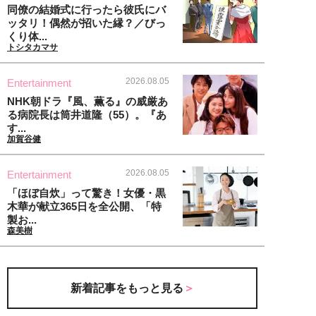
同僚の結婚式に行ったら彼氏にバ
ッタリ！偶然が招いた縁？／びっ
くり体...
トシタカマサ
2026.08.05
Entertainment
NHK朝ドラ『風、薫る』の威厳あ
る病院長は筒井道隆（55）。『あ
す...
加賀谷健
2026.08.05
Entertainment
「ほぼ自炊」って驚き！女優・黒
木華が献立365日を全公開、「特
製お...
森美樹
新着記事をもっと見る