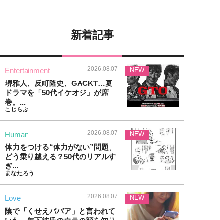
新着記事
2026.08.07
Entertainment
NEW
堺雅人、反町隆史、GACKT…夏
ドラマを「50代イケオジ」が席
巻。...
こじらぶ
2026.08.07
Human
NEW
体力をつける“体力がない”問題、
どう乗り越える？50代のリアルす
ぎ...
まなたろう
2026.08.07
Love
NEW
陰で「くせえババア」と言われて