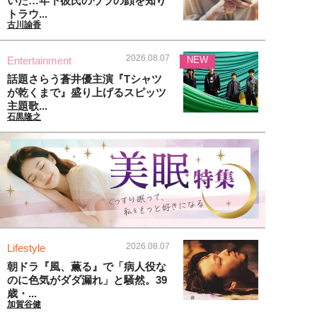
いた…年下彼氏のウラの顔を知り
トラウ...
古川諭香
2026.08.07
Entertainment
NEW
話題さらう蒼井優主演『Tシャツ
が乾くまで』盛り上げるスピッツ
主題歌...
石黒隆之
2026.08.07
Lifestyle
朝ドラ『風、薫る』で「病人役な
のに色気がダダ漏れ」と騒然。39
歳・...
加賀谷健