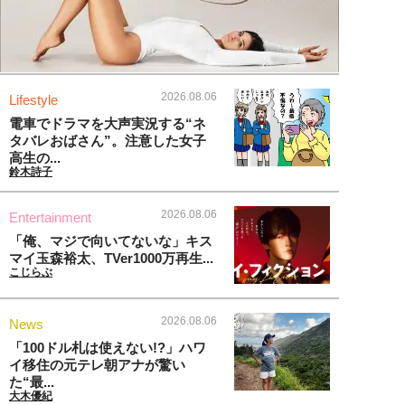
2026.08.06
Lifestyle
電車でドラマを大声実況する“ネ
タバレおばさん”。注意した女子
高生の...
鈴木詩子
2026.08.06
Entertainment
「俺、マジで向いてないな」キス
マイ玉森裕太、TVer1000万再生...
こじらぶ
2026.08.06
News
「100ドル札は使えない!?」ハワ
イ移住の元テレ朝アナが驚い
た“最...
大木優紀