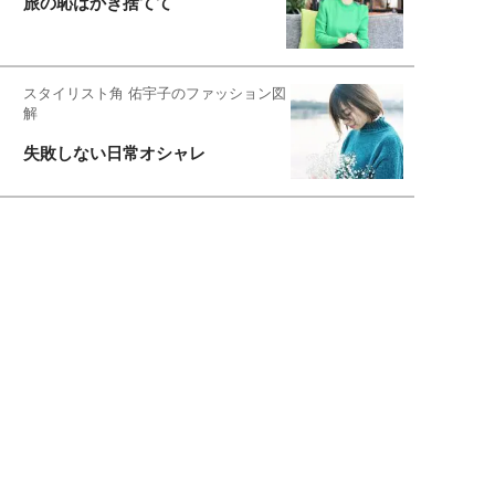
旅の恥はかき捨てて
スタイリスト角 佑宇子のファッション図
解
失敗しない日常オシャレ
元『渡鬼』子役・宇野なおみの
話そ、お茶しよっ元気出そ
恋愛コンサル菊乃が出会った女性たち
私が結婚できないワケ
宇垣美里が映画への想いを綴る