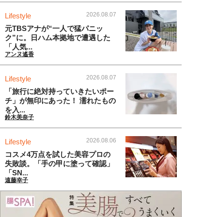
2026.08.07
Lifestyle
元TBSアナが“一人で猛パニッ
ク”に。日ハム本拠地で遭遇した
「人気...
アンヌ遙香
2026.08.07
Lifestyle
「旅行に絶対持っていきたいポー
チ」が無印にあった！ 濡れたもの
を入...
鈴木美奈子
2026.08.06
Lifestyle
コスメ4万点を試した美容プロの
失敗談。「手の甲に塗って確認」
「SN...
遠藤幸子