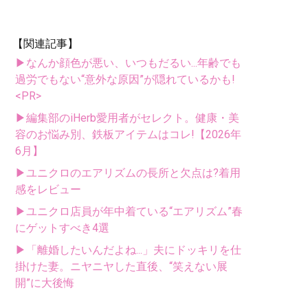
【関連記事】
▶なんか顔色が悪い、いつもだるい...年齢でも
過労でもない“意外な原因”が隠れているかも!
<PR>
▶編集部のiHerb愛用者がセレクト。健康・美
容のお悩み別、鉄板アイテムはコレ!【2026年
6月】
▶ユニクロのエアリズムの長所と欠点は?着用
感をレビュー
▶ユニクロ店員が年中着ている“エアリズム”春
にゲットすべき4選
▶「離婚したいんだよね...」夫にドッキリを仕
掛けた妻。ニヤニヤした直後、“笑えない展
開”に大後悔