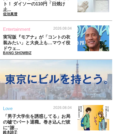
ト！ ダイソーの110円「日焼け
止...
佐治真澄
2026.08.04
Entertainment
実写版『モアナ』が「コントの衣
装みたい」と大炎上も…マウイ役
ドウェ...
BANG SHOWBIZ
2026.08.04
Love
「男子大学生を誘惑してる」お局
の嘘でパート退職。巻き込んだ彼
に“謝...
鈴木詩子