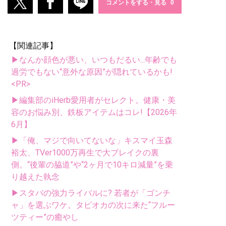
コメントをする・見る
【関連記事】
▶なんか顔色が悪い、いつもだるい...年齢でも
過労でもない“意外な原因”が隠れているかも!
<PR>
▶編集部のiHerb愛用者がセレクト。健康・美
容のお悩み別、鉄板アイテムはコレ!【2026年
6月】
▶「俺、マジで向いてないな」キスマイ玉森
裕太、TVer1000万再生で大ブレイクの裏
側。“後輩の脇道”や“2ヶ月で10キロ減量”を乗
り越えた執念
▶スタバの強力ライバルに? 若者が「ゴンチ
ャ」を選ぶワケ。タピオカの次に来た“フルー
ツティー”の癒やし