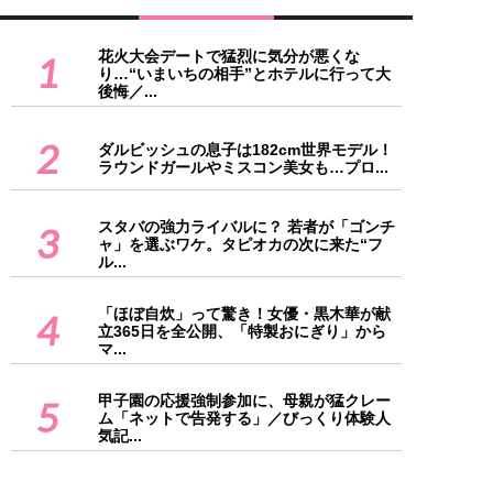
花火大会デートで猛烈に気分が悪くな
1
り…“いまいちの相手”とホテルに行って大
後悔／...
2
ダルビッシュの息子は182cm世界モデル！
ラウンドガールやミスコン美女も…プロ...
スタバの強力ライバルに？ 若者が「ゴンチ
3
ャ」を選ぶワケ。タピオカの次に来た“フ
ル...
「ほぼ自炊」って驚き！女優・黒木華が献
4
立365日を全公開、「特製おにぎり」から
マ...
甲子園の応援強制参加に、母親が猛クレー
5
ム「ネットで告発する」／びっくり体験人
気記...