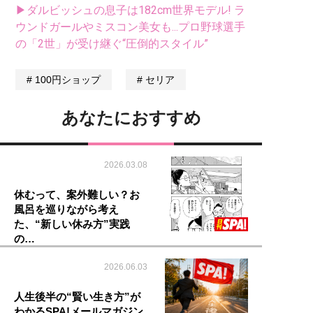
▶ダルビッシュの息子は182cm世界モデル! ラ
ウンドガールやミスコン美女も...プロ野球選手
の「2世」が受け継ぐ“圧倒的スタイル”
100円ショップ
セリア
あなたにおすすめ
2026.03.08
休むって、案外難しい？お
風呂を巡りながら考え
た、“新しい休み方”実践
の…
2026.06.03
人生後半の“賢い生き方”が
わかるSPA!メールマガジン