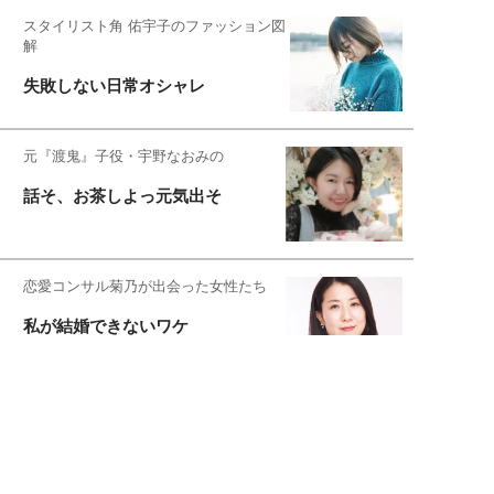
スタイリスト角 佑宇子のファッション図
解
失敗しない日常オシャレ
元『渡鬼』子役・宇野なおみの
話そ、お茶しよっ元気出そ
恋愛コンサル菊乃が出会った女性たち
私が結婚できないワケ
元局アナ・アラフォー、アンヌ遙香の
北海道シンプルライフ