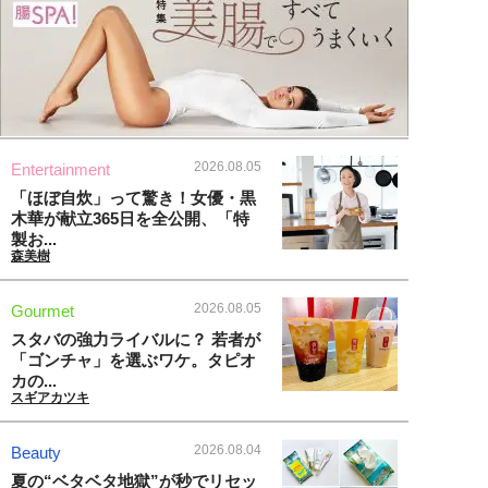
2026.08.05
Entertainment
「ほぼ自炊」って驚き！女優・黒
木華が献立365日を全公開、「特
製お...
森美樹
2026.08.05
Gourmet
スタバの強力ライバルに？ 若者が
「ゴンチャ」を選ぶワケ。タピオ
カの...
スギアカツキ
2026.08.04
Beauty
夏の“ベタベタ地獄”が秒でリセッ