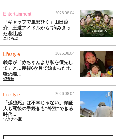
2026.08.04
Entertainment
「ギャップで風邪ひく」山田涼
介、王道アイドルから“病みきっ
た悲壮感...
こじらぶ
2026.08.04
Lifestyle
義母が「赤ちゃんより私を優先し
て」と…産後6か月で始まった地
獄の義...
姫野桂
2026.08.04
Lifestyle
「孤独死」は不幸じゃない。保証
人も死後の手続きも“外注”できる
時代...
ワタナベ薫