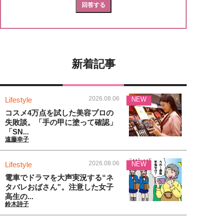
新着記事
2026.08.06
Lifestyle
NEW
コスメ4万点を試した美容プロの
失敗談。「手の甲に塗って確認」
「SN...
遠藤幸子
2026.08.06
Lifestyle
NEW
電車でドラマを大声実況する“ネ
タバレおばさん”。注意した女子
高生の...
鈴木詩子