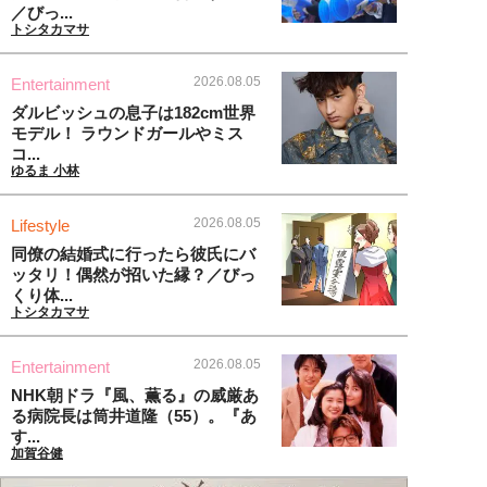
／びっ...
トシタカマサ
2026.08.05
Entertainment
ダルビッシュの息子は182cm世界
モデル！ ラウンドガールやミス
コ...
ゆるま 小林
2026.08.05
Lifestyle
同僚の結婚式に行ったら彼氏にバ
ッタリ！偶然が招いた縁？／びっ
くり体...
トシタカマサ
2026.08.05
Entertainment
NHK朝ドラ『風、薫る』の威厳あ
る病院長は筒井道隆（55）。『あ
す...
加賀谷健