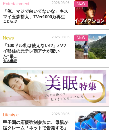
2026.08.06
Entertainment
NEW
「俺、マジで向いてないな」キス
マイ玉森裕太、TVer1000万再生...
こじらぶ
2026.08.06
News
NEW
「100ドル札は使えない!?」ハワ
イ移住の元テレ朝アナが驚い
た“最...
大木優紀
2026.08.06
Lifestyle
甲子園の応援強制参加に、母親が
猛クレーム「ネットで告発する」