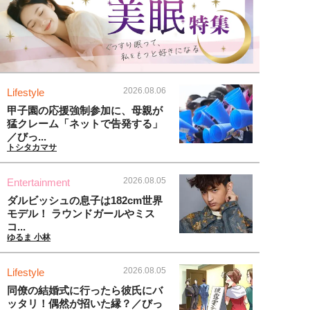
2026.08.06
Lifestyle
甲子園の応援強制参加に、母親が
猛クレーム「ネットで告発する」
／びっ...
トシタカマサ
2026.08.05
Entertainment
ダルビッシュの息子は182cm世界
モデル！ ラウンドガールやミス
コ...
ゆるま 小林
2026.08.05
Lifestyle
同僚の結婚式に行ったら彼氏にバ
ッタリ！偶然が招いた縁？／びっ