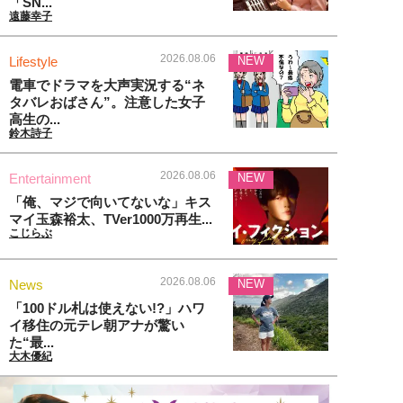
「SN...
遠藤幸子
2026.08.06
Lifestyle
NEW
電車でドラマを大声実況する“ネ
タバレおばさん”。注意した女子
高生の...
鈴木詩子
2026.08.06
Entertainment
NEW
「俺、マジで向いてないな」キス
マイ玉森裕太、TVer1000万再生...
こじらぶ
2026.08.06
News
NEW
「100ドル札は使えない!?」ハワ
イ移住の元テレ朝アナが驚い
た“最...
大木優紀