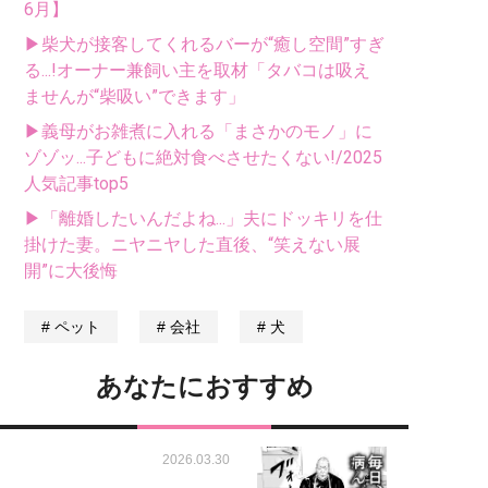
6月】
▶柴犬が接客してくれるバーが“癒し空間”すぎ
る...!オーナー兼飼い主を取材「タバコは吸え
ませんが“柴吸い”できます」
▶義母がお雑煮に入れる「まさかのモノ」に
ゾゾッ...子どもに絶対食べさせたくない!/2025
人気記事top5
▶「離婚したいんだよね...」夫にドッキリを仕
掛けた妻。ニヤニヤした直後、“笑えない展
開”に大後悔
ペット
会社
犬
あなたにおすすめ
2026.03.30