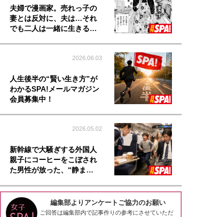
夫婦で漫画家。売れっ子の
妻とは反対に、夫は…それ
でも二人は一緒に生きる…
2026.06.03
人生後半の“賢い生き方”が
わかるSPA!メールマガジン
会員募集中！
2026.05.02
新幹線で大騒ぎする外国人
親子にコーヒーをこぼされ
た男性が放った、“静ま…