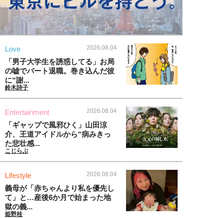
2026.08.04
Love
「男子大学生を誘惑してる」お局
の嘘でパート退職。巻き込んだ彼
に“謝...
鈴木詩子
2026.08.04
Entertainment
「ギャップで風邪ひく」山田涼
介、王道アイドルから“病みきっ
た悲壮感...
こじらぶ
2026.08.04
Lifestyle
義母が「赤ちゃんより私を優先し
て」と…産後6か月で始まった地
獄の義...
姫野桂