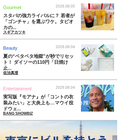
2026.08.05
Gourmet
スタバの強力ライバルに？ 若者が
「ゴンチャ」を選ぶワケ。タピオ
カの...
スギアカツキ
2026.08.04
Beauty
夏の“ベタベタ地獄”が秒でリセッ
ト！ ダイソーの110円「日焼け
止...
佐治真澄
2026.08.04
Entertainment
実写版『モアナ』が「コントの衣
装みたい」と大炎上も…マウイ役
ドウェ...
BANG SHOWBIZ