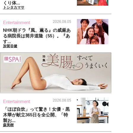
くり体...
トシタカマサ
2026.08.05
Entertainment
NHK朝ドラ『風、薫る』の威厳あ
る病院長は筒井道隆（55）。『あ
す...
加賀谷健
2026.08.05
Entertainment
「ほぼ自炊」って驚き！女優・黒
木華が献立365日を全公開、「特
製お...
森美樹