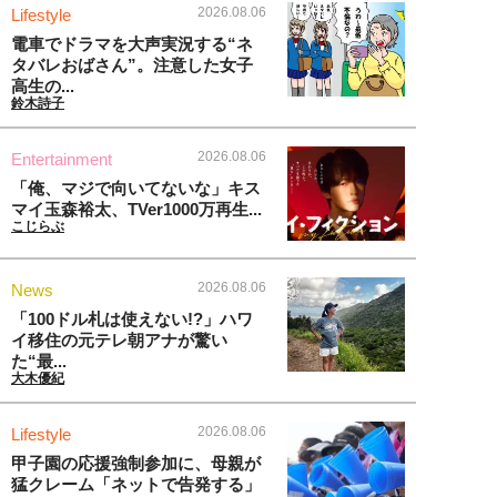
2026.08.06
Lifestyle
電車でドラマを大声実況する“ネ
タバレおばさん”。注意した女子
高生の...
鈴木詩子
2026.08.06
Entertainment
「俺、マジで向いてないな」キス
マイ玉森裕太、TVer1000万再生...
こじらぶ
2026.08.06
News
「100ドル札は使えない!?」ハワ
イ移住の元テレ朝アナが驚い
た“最...
大木優紀
2026.08.06
Lifestyle
甲子園の応援強制参加に、母親が
猛クレーム「ネットで告発する」