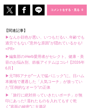
コメントをする・見る
【関連記事】
▶なんか顔色が悪い、いつもだるい...年齢でも
過労でもない“意外な原因”が隠れているかも!
<PR>
▶編集部のiHerb愛用者がセレクト。健康・美
容のお悩み別、鉄板アイテムはコレ!【2026年
6月】
▶元TBSアナが“一人で猛パニック”に。日ハム
本拠地で遭遇した「人気コーチ」が放ってい
た“圧倒的なオーラ”の正体
▶「旅行に絶対持っていきたいポーチ」が無
印にあった! 濡れたものを入れてもすぐ乾
く“底面の秘密”に大満足