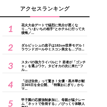
アクセスランキング
花火大会デートで猛烈に気分が悪くな
1
り…“いまいちの相手”とホテルに行って大
後悔／...
2
ダルビッシュの息子は182cm世界モデル！
ラウンドガールやミスコン美女も…プロ...
スタバの強力ライバルに？ 若者が「ゴンチ
3
ャ」を選ぶワケ。タピオカの次に来た“フ
ル...
「ほぼ自炊」って驚き！女優・黒木華が献
4
立365日を全公開、「特製おにぎり」から
マ...
甲子園の応援強制参加に、母親が猛クレー
5
ム「ネットで告発する」／びっくり体験人