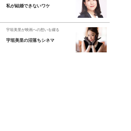
私が結婚できないワケ
宇垣美里が映画への想いを綴る
宇垣美里の沼落ちシネマ
松本穂香が映画愛を語ります
銀幕ロンリーガール
猫バカライターがおくる
今日のにゃんこタイム