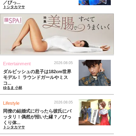
／びっ...
トシタカマサ
2026.08.05
Entertainment
ダルビッシュの息子は182cm世界
モデル！ ラウンドガールやミス
コ...
ゆるま 小林
2026.08.05
Lifestyle
同僚の結婚式に行ったら彼氏にバ
ッタリ！偶然が招いた縁？／びっ
くり体...
トシタカマサ