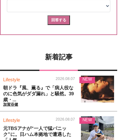
新着記事
2026.08.07
Lifestyle
NEW
朝ドラ『風、薫る』で「病人役な
のに色気がダダ漏れ」と騒然。39
歳・...
加賀谷健
2026.08.07
Lifestyle
NEW
元TBSアナが“一人で猛パニッ
ク”に。日ハム本拠地で遭遇した