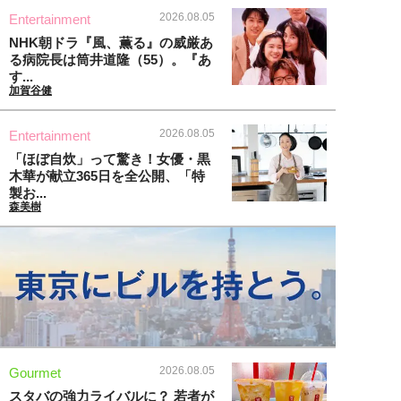
2026.08.05
Entertainment
NHK朝ドラ『風、薫る』の威厳あ
る病院長は筒井道隆（55）。『あ
す...
加賀谷健
2026.08.05
Entertainment
「ほぼ自炊」って驚き！女優・黒
木華が献立365日を全公開、「特
製お...
森美樹
2026.08.05
Gourmet
スタバの強力ライバルに？ 若者が