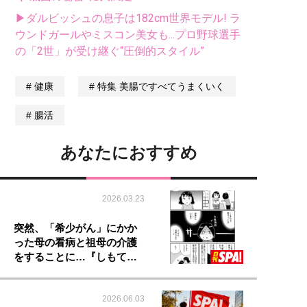
▶ダルビッシュの息子は182cm世界モデル! ラ
ウンドガールやミスコン美女も...プロ野球選手
の「2世」が受け継ぐ“圧倒的スタイル”
健康
特集 美腸ですべてうまくいく
腸活
あなたにおすすめ
2026.03.23
突然、「希少がん」にかか
った母の看病と祖母の介護
をすることに…『しもて…
2026.06.03