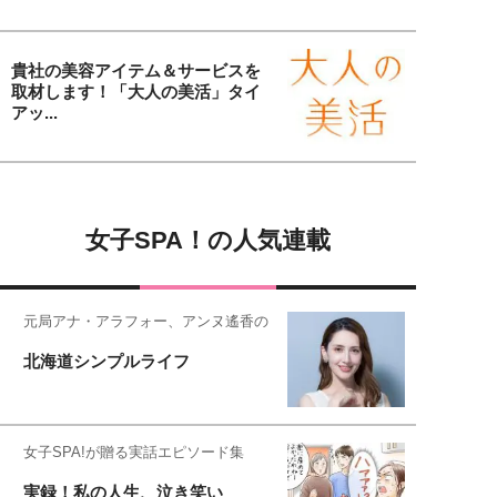
貴社の美容アイテム＆サービスを
取材します！「大人の美活」タイ
アッ...
女子SPA！の人気連載
元局アナ・アラフォー、アンヌ遙香の
北海道シンプルライフ
女子SPA!が贈る実話エピソード集
実録！私の人生、泣き笑い