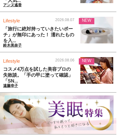
「人気...
アンヌ遙香
2026.08.07
Lifestyle
NEW
「旅行に絶対持っていきたいポー
チ」が無印にあった！ 濡れたもの
を入...
鈴木美奈子
2026.08.06
Lifestyle
NEW
コスメ4万点を試した美容プロの
失敗談。「手の甲に塗って確認」
「SN...
遠藤幸子