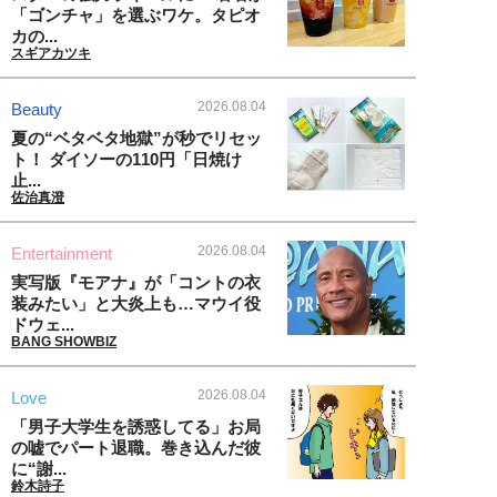
「ゴンチャ」を選ぶワケ。タピオ
カの...
スギアカツキ
2026.08.04
Beauty
夏の“ベタベタ地獄”が秒でリセッ
ト！ ダイソーの110円「日焼け
止...
佐治真澄
2026.08.04
Entertainment
実写版『モアナ』が「コントの衣
装みたい」と大炎上も…マウイ役
ドウェ...
BANG SHOWBIZ
2026.08.04
Love
「男子大学生を誘惑してる」お局
の嘘でパート退職。巻き込んだ彼
に“謝...
鈴木詩子