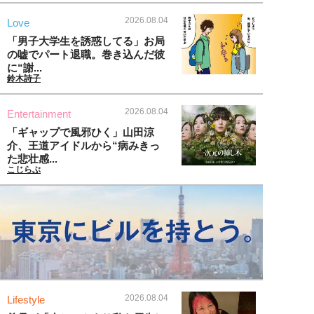
2026.08.04
Love
「男子大学生を誘惑してる」お局
の嘘でパート退職。巻き込んだ彼
に“謝...
鈴木詩子
2026.08.04
Entertainment
「ギャップで風邪ひく」山田涼
介、王道アイドルから“病みきっ
た悲壮感...
こじらぶ
2026.08.04
Lifestyle