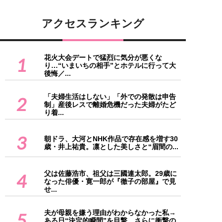
アクセスランキング
花火大会デートで猛烈に気分が悪くな
1
り…“いまいちの相手”とホテルに行って大
後悔／...
「夫婦生活はしない」「外での発散は申告
2
制」産後レスで離婚危機だった夫婦がたど
り着...
3
朝ドラ、大河とNHK作品で存在感を増す30
歳・井上祐貴。凛とした美しさと“眉間の...
父は佐藤浩市、祖父は三國連太郎。29歳に
4
なった俳優・寛一郎が『徹子の部屋』で見
せ...
夫が母親を嫌う理由がわからなかった私→
5
ある日“決定的瞬間”を目撃。さらに衝撃の