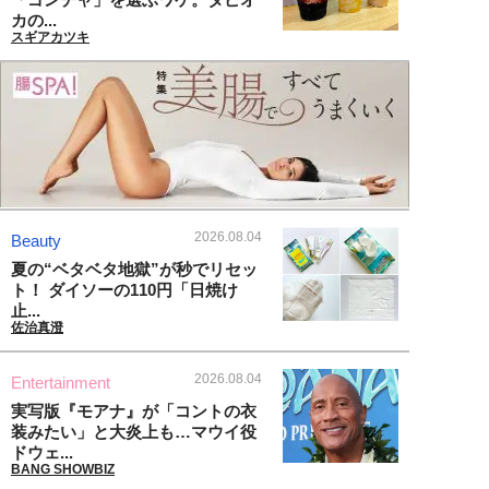
カの...
スギアカツキ
2026.08.04
Beauty
夏の“ベタベタ地獄”が秒でリセッ
ト！ ダイソーの110円「日焼け
止...
佐治真澄
2026.08.04
Entertainment
実写版『モアナ』が「コントの衣
装みたい」と大炎上も…マウイ役
ドウェ...
BANG SHOWBIZ