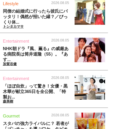
2026.08.05
Lifestyle
同僚の結婚式に行ったら彼氏にバ
ッタリ！偶然が招いた縁？／びっ
くり体...
トシタカマサ
2026.08.05
Entertainment
NHK朝ドラ『風、薫る』の威厳あ
る病院長は筒井道隆（55）。『あ
す...
加賀谷健
2026.08.05
Entertainment
「ほぼ自炊」って驚き！女優・黒
木華が献立365日を全公開、「特
製お...
森美樹
2026.08.05
Gourmet
スタバの強力ライバルに？ 若者が
「ゴンチャ」を選ぶワケ。タピオ