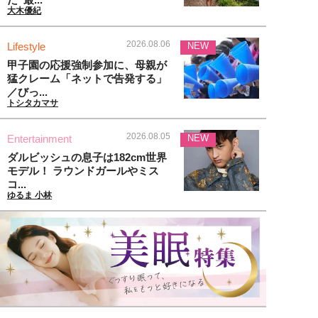
大木優紀
2026.08.06
Lifestyle
NEW
甲子園の応援強制参加に、母親が
猛クレーム「ネットで告発する」
／びっ...
トシタカマサ
2026.08.05
Entertainment
NEW
ダルビッシュの息子は182cm世界
モデル！ ラウンドガールやミス
コ...
ゆるま 小林