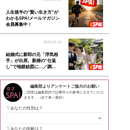
人生後半の“賢い生き方”が
わかるSPA!メールマガジン
会員募集中！
2026.06.19
結婚式に新郎の元「浮気相
手」が出席。新婦の“仕返
し”で地獄絵図に…／調…