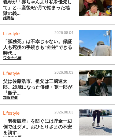
義母が「赤ちゃんより私を優先し
て」と…産後6か月で始まった地
獄の義...
姫野桂
2026.08.04
Lifestyle
「孤独死」は不幸じゃない。保証
人も死後の手続きも“外注”できる
時代...
ワタナベ薫
2026.08.03
Lifestyle
父は佐藤浩市、祖父は三國連太
郎。29歳になった俳優・寛一郎が
『徹子...
加賀谷健
2026.08.03
Lifestyle
「老後破産」を防ぐには貯金一辺
倒ではダメ。おひとりさまの不安
を消す...