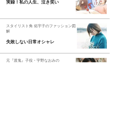
実録！私の人生、泣き笑い
スタイリスト角 佑宇子のファッション図
解
失敗しない日常オシャレ
元『渡鬼』子役・宇野なおみの
話そ、お茶しよっ元気出そ
恋愛コンサル菊乃が出会った女性たち
私が結婚できないワケ
元局アナ・アラフォー、アンヌ遙香の