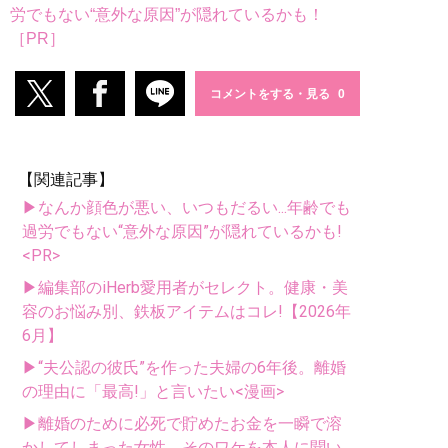
労でもない“意外な原因”が隠れているかも！
［PR］
コメントをする・見る
【関連記事】
▶なんか顔色が悪い、いつもだるい...年齢でも
過労でもない“意外な原因”が隠れているかも!
<PR>
▶編集部のiHerb愛用者がセレクト。健康・美
容のお悩み別、鉄板アイテムはコレ!【2026年
6月】
▶“夫公認の彼氏”を作った夫婦の6年後。離婚
の理由に「最高!」と言いたい<漫画>
▶離婚のために必死で貯めたお金を一瞬で溶
かしてしまった女性。そのワケを本人に聞い