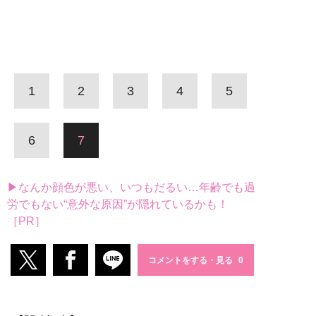
1
2
3
4
5
6
7
▶なんか顔色が悪い、いつもだるい…年齢でも過
労でもない“意外な原因”が隠れているかも！
［PR］
コメントをする・見る