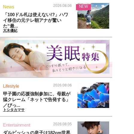
2026.08.06
News
NEW
「100ドル札は使えない!?」ハワ
イ移住の元テレ朝アナが驚い
た“最...
大木優紀
2026.08.06
Lifestyle
甲子園の応援強制参加に、母親が
猛クレーム「ネットで告発する」
／びっ...
トシタカマサ
2026.08.05
Entertainment
ダルビッシュの息子は182cm世界