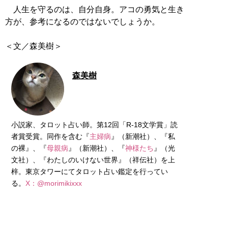
人生を守るのは、自分自身。アコの勇気と生き
方が、参考になるのではないでしょうか。
＜文／森美樹＞
森美樹
小説家、タロット占い師。第12回「R-18文学賞」読
者賞受賞。同作を含む『
主婦病
』（新潮社）、『私
の裸』、『
母親病
』（新潮社）、『
神様たち
』（光
文社）、『わたしのいけない世界』（祥伝社）を上
梓。東京タワーにてタロット占い鑑定を行ってい
る。
X：@morimikixxx