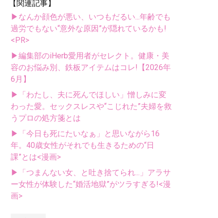
【関連記事】
▶なんか顔色が悪い、いつもだるい...年齢でも
過労でもない“意外な原因”が隠れているかも!
<PR>
▶編集部のiHerb愛用者がセレクト。健康・美
容のお悩み別、鉄板アイテムはコレ!【2026年
6月】
▶「わたし、夫に死んでほしい」憎しみに変
わった愛。セックスレスや“こじれた”夫婦を救
うプロの処方箋とは
▶「今日も死にたいなぁ」と思いながら16
年。40歳女性がそれでも生きるための“日
課”とは<漫画>
▶「つまんない女、と吐き捨てられ...」アラサ
ー女性が体験した“婚活地獄”がツラすぎる!<漫
画>