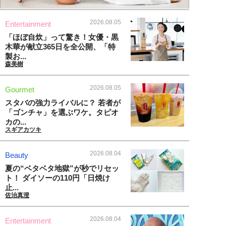
2026.08.05
Entertainment
「ほぼ自炊」って驚き！女優・黒
木華が献立365日を全公開、「特
製お...
森美樹
2026.08.05
Gourmet
スタバの強力ライバルに？ 若者が
「ゴンチャ」を選ぶワケ。タピオ
カの...
スギアカツキ
2026.08.04
Beauty
夏の“ベタベタ地獄”が秒でリセッ
ト！ ダイソーの110円「日焼け
止...
佐治真澄
2026.08.04
Entertainment