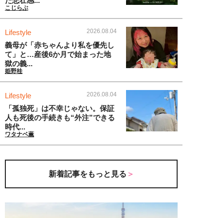
た悲壮感...
こじらぶ
2026.08.04
Lifestyle
義母が「赤ちゃんより私を優先し
て」と…産後6か月で始まった地
獄の義...
姫野桂
2026.08.04
Lifestyle
「孤独死」は不幸じゃない。保証
人も死後の手続きも“外注”できる
時代...
ワタナベ薫
新着記事をもっと見る