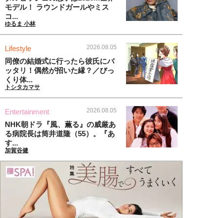
モデル！ ラウンドガールやミス
コ...
ゆるま 小林
2026.08.05
Lifestyle
同僚の結婚式に行ったら彼氏にバ
ッタリ！偶然が招いた縁？／びっ
くり体...
トシタカマサ
2026.08.05
Entertainment
NHK朝ドラ『風、薫る』の威厳あ
る病院長は筒井道隆（55）。『あ
す...
加賀谷健