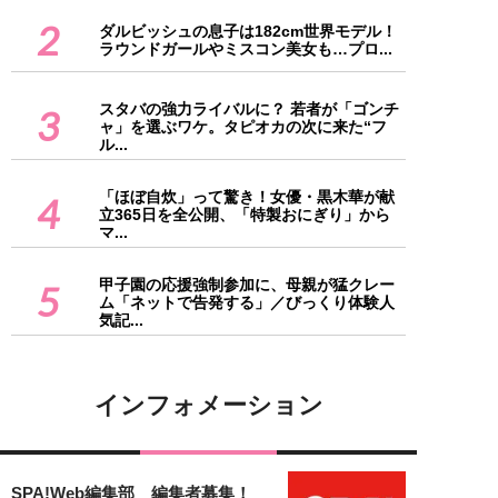
2
ダルビッシュの息子は182cm世界モデル！
ラウンドガールやミスコン美女も…プロ...
スタバの強力ライバルに？ 若者が「ゴンチ
3
ャ」を選ぶワケ。タピオカの次に来た“フ
ル...
「ほぼ自炊」って驚き！女優・黒木華が献
4
立365日を全公開、「特製おにぎり」から
マ...
甲子園の応援強制参加に、母親が猛クレー
5
ム「ネットで告発する」／びっくり体験人
気記...
インフォメーション
SPA!Web編集部 編集者募集！