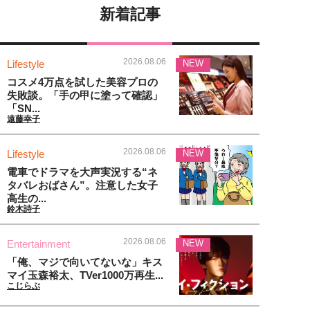
新着記事
2026.08.06
Lifestyle
NEW
コスメ4万点を試した美容プロの
失敗談。「手の甲に塗って確認」
「SN...
遠藤幸子
2026.08.06
Lifestyle
NEW
電車でドラマを大声実況する“ネ
タバレおばさん”。注意した女子
高生の...
鈴木詩子
2026.08.06
Entertainment
NEW
「俺、マジで向いてないな」キス
マイ玉森裕太、TVer1000万再生...
こじらぶ