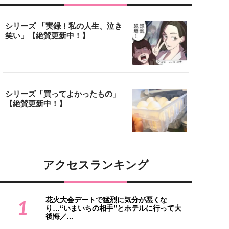
シリーズ 「実録！私の人生、泣き
笑い」【絶賛更新中！】
シリーズ「買ってよかったもの」
【絶賛更新中！】
アクセスランキング
花火大会デートで猛烈に気分が悪くな
1
り…“いまいちの相手”とホテルに行って大
後悔／...