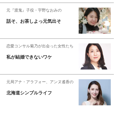
元『渡鬼』子役・宇野なおみの
話そ、お茶しよっ元気出そ
恋愛コンサル菊乃が出会った女性たち
私が結婚できないワケ
元局アナ・アラフォー、アンヌ遙香の
北海道シンプルライフ
宇垣美里が映画への想いを綴る
宇垣美里の沼落ちシネマ