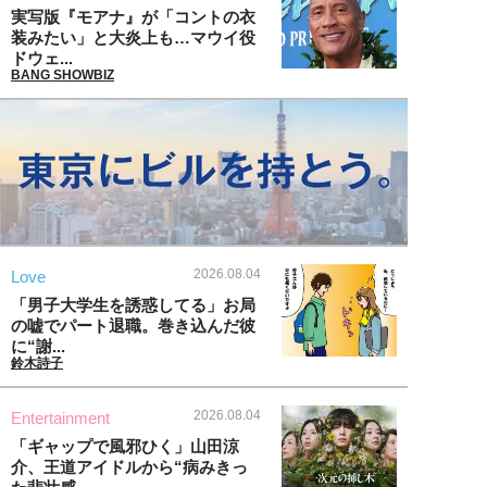
実写版『モアナ』が「コントの衣
装みたい」と大炎上も…マウイ役
ドウェ...
BANG SHOWBIZ
2026.08.04
Love
「男子大学生を誘惑してる」お局
の嘘でパート退職。巻き込んだ彼
に“謝...
鈴木詩子
2026.08.04
Entertainment
「ギャップで風邪ひく」山田涼
介、王道アイドルから“病みきっ