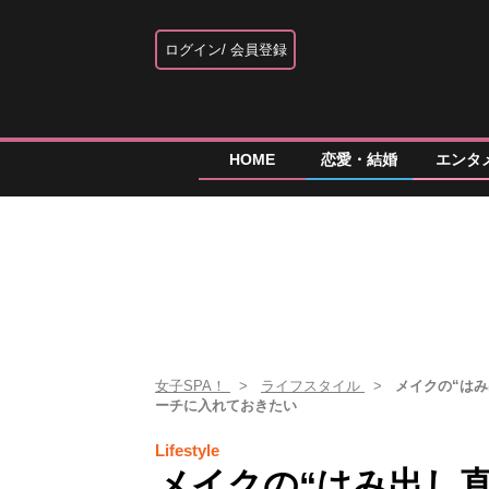
ログイン
会員登録
HOME
恋愛・結婚
エンタ
女子SPA！
ライフスタイル
メイクの“は
ーチに入れておきたい
Lifestyle
メイクの“はみ出し