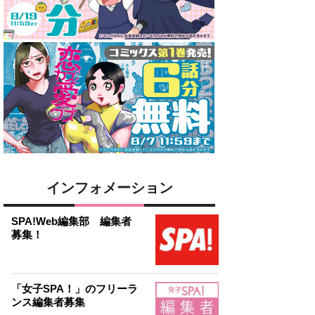
インフォメーション
SPA!Web編集部 編集者
募集！
「女子SPA！」のフリーラ
ンス編集者募集