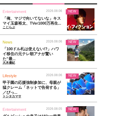
2026.08.06
Entertainment
NEW
「俺、マジで向いてないな」キス
マイ玉森裕太、TVer1000万再生...
こじらぶ
2026.08.06
News
NEW
「100ドル札は使えない!?」ハワ
イ移住の元テレ朝アナが驚い
た“最...
大木優紀
2026.08.06
Lifestyle
NEW
甲子園の応援強制参加に、母親が
猛クレーム「ネットで告発する」
／びっ...
トシタカマサ
2026.08.05
Entertainment
NEW