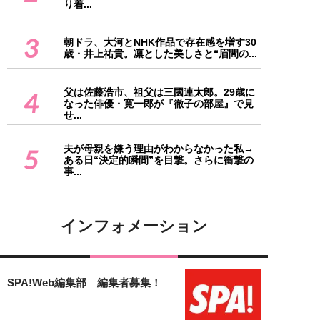
り着...
3
朝ドラ、大河とNHK作品で存在感を増す30
歳・井上祐貴。凛とした美しさと“眉間の...
父は佐藤浩市、祖父は三國連太郎。29歳に
4
なった俳優・寛一郎が『徹子の部屋』で見
せ...
夫が母親を嫌う理由がわからなかった私→
5
ある日“決定的瞬間”を目撃。さらに衝撃の
事...
インフォメーション
SPA!Web編集部 編集者募集！