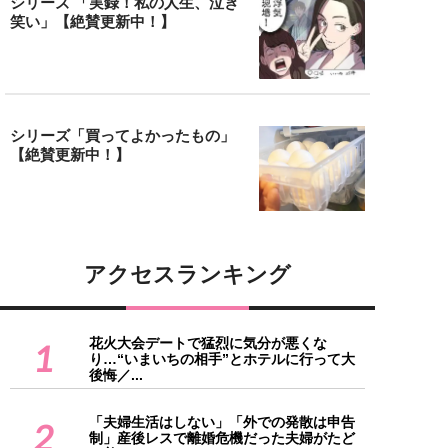
シリーズ 「実録！私の人生、泣き
笑い」【絶賛更新中！】
シリーズ「買ってよかったもの」
【絶賛更新中！】
アクセスランキング
花火大会デートで猛烈に気分が悪くな
1
り…“いまいちの相手”とホテルに行って大
後悔／...
「夫婦生活はしない」「外での発散は申告
2
制」産後レスで離婚危機だった夫婦がたど