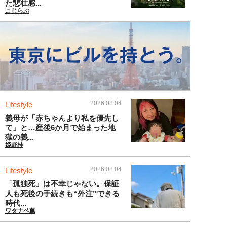
た悲壮感...
こじらぶ
2026.08.04
Lifestyle
義母が「赤ちゃんより私を優先し
て」と…産後6か月で始まった地
獄の義...
姫野桂
2026.08.04
Lifestyle
「孤独死」は不幸じゃない。保証
人も死後の手続きも“外注”できる
時代...
ワタナベ薫