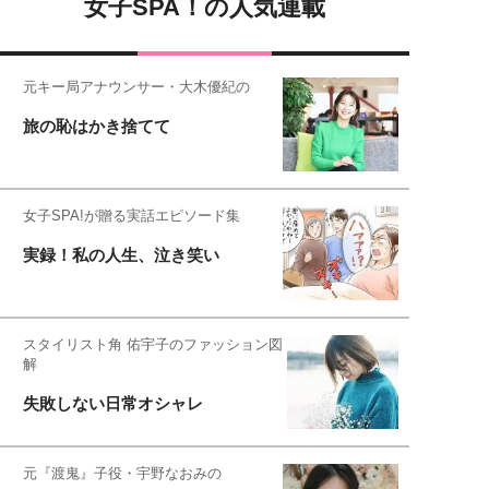
女子SPA！の人気連載
元キー局アナウンサー・大木優紀の
旅の恥はかき捨てて
女子SPA!が贈る実話エピソード集
実録！私の人生、泣き笑い
スタイリスト角 佑宇子のファッション図
解
失敗しない日常オシャレ
元『渡鬼』子役・宇野なおみの