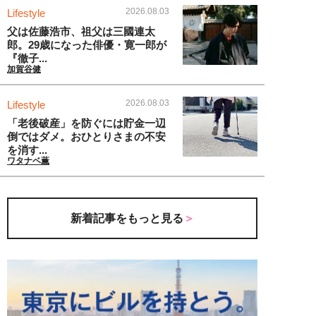
2026.08.03
Lifestyle
父は佐藤浩市、祖父は三國連太
郎。29歳になった俳優・寛一郎が
『徹子...
加賀谷健
2026.08.03
Lifestyle
「老後破産」を防ぐには貯金一辺
倒ではダメ。おひとりさまの不安
を消す...
ワタナベ薫
新着記事をもっと見る