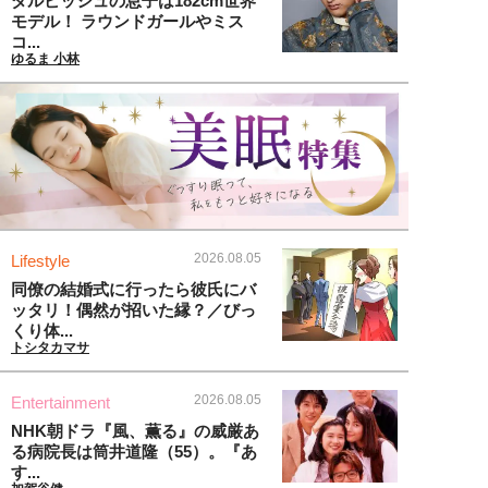
ダルビッシュの息子は182cm世界
モデル！ ラウンドガールやミス
コ...
ゆるま 小林
2026.08.05
Lifestyle
同僚の結婚式に行ったら彼氏にバ
ッタリ！偶然が招いた縁？／びっ
くり体...
トシタカマサ
2026.08.05
Entertainment
NHK朝ドラ『風、薫る』の威厳あ
る病院長は筒井道隆（55）。『あ
す...