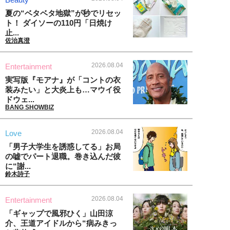
夏の“ベタベタ地獄”が秒でリセッ
ト！ ダイソーの110円「日焼け
止...
佐治真澄
2026.08.04
Entertainment
実写版『モアナ』が「コントの衣
装みたい」と大炎上も…マウイ役
ドウェ...
BANG SHOWBIZ
2026.08.04
Love
「男子大学生を誘惑してる」お局
の嘘でパート退職。巻き込んだ彼
に“謝...
鈴木詩子
2026.08.04
Entertainment
「ギャップで風邪ひく」山田涼
介、王道アイドルから“病みきっ