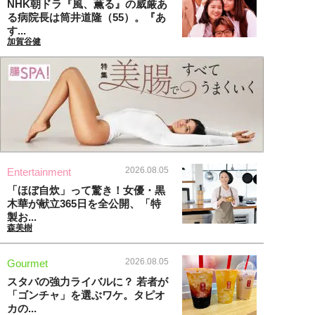
NHK朝ドラ『風、薫る』の威厳あ
る病院長は筒井道隆（55）。『あ
す...
加賀谷健
2026.08.05
Entertainment
「ほぼ自炊」って驚き！女優・黒
木華が献立365日を全公開、「特
製お...
森美樹
2026.08.05
Gourmet
スタバの強力ライバルに？ 若者が
「ゴンチャ」を選ぶワケ。タピオ
カの...