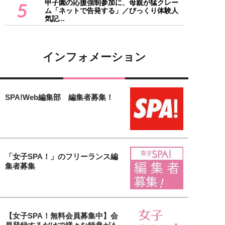
甲子園の応援強制参加に、母親が猛クレー
5
ム「ネットで告発する」／びっくり体験人
気記...
インフォメーション
SPA!Web編集部 編集者募集！
「女子SPA！」のフリーランス編
集者募集
【女子SPA！無料会員募集中】会