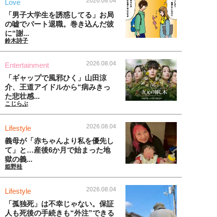
2026.08.04
Love
「男子大学生を誘惑してる」お局
の嘘でパート退職。巻き込んだ彼
に“謝...
鈴木詩子
2026.08.04
Entertainment
「ギャップで風邪ひく」山田涼
介、王道アイドルから“病みきっ
た悲壮感...
こじらぶ
2026.08.04
Lifestyle
義母が「赤ちゃんより私を優先し
て」と…産後6か月で始まった地
獄の義...
姫野桂
2026.08.04
Lifestyle
「孤独死」は不幸じゃない。保証
人も死後の手続きも“外注”できる