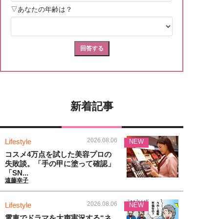
新着記事
2026.08.06
Lifestyle
NEW
コスメ4万点を試した美容プロの
失敗談。「手の甲に塗って確認」
「SN...
遠藤幸子
2026.08.06
Lifestyle
NEW
電車でドラマを大声実況する“ネ