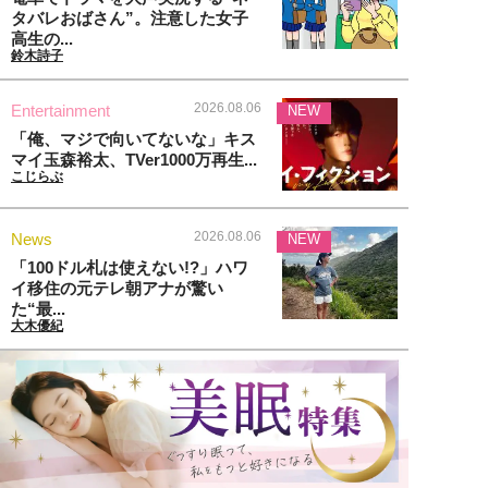
タバレおばさん”。注意した女子
高生の...
鈴木詩子
2026.08.06
Entertainment
NEW
「俺、マジで向いてないな」キス
マイ玉森裕太、TVer1000万再生...
こじらぶ
2026.08.06
News
NEW
「100ドル札は使えない!?」ハワ
イ移住の元テレ朝アナが驚い
た“最...
大木優紀