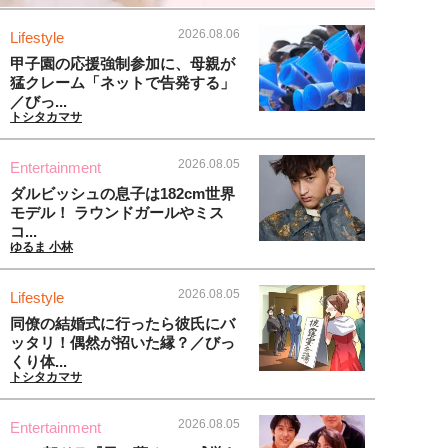
2026.08.06
Lifestyle
甲子園の応援強制参加に、母親が
猛クレーム「ネットで告発する」
／びっ...
トシタカマサ
2026.08.05
Entertainment
ダルビッシュの息子は182cm世界
モデル！ ラウンドガールやミス
コ...
ゆるま 小林
2026.08.05
Lifestyle
同僚の結婚式に行ったら彼氏にバ
ッタリ！偶然が招いた縁？／びっ
くり体...
トシタカマサ
2026.08.05
Entertainment