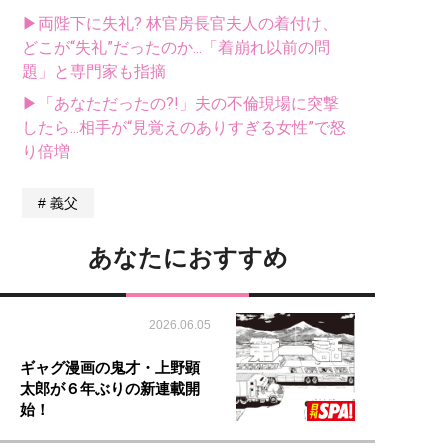
▶両陛下に失礼? 林官房長官夫人の着付け、
どこが“失礼”だったのか...「着崩れ以前の問
題」と専門家も指摘
▶「あなただったの?!」夫の不倫現場に突撃
したら...相手が“見覚えのありすぎる女性”で怒
り倍増
義父
あなたにおすすめ
2026.06.05
ギャグ漫画の鬼才・上野顕
太郎が６年ぶりの新連載開
始！