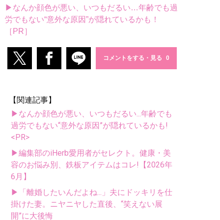
▶なんか顔色が悪い、いつもだるい…年齢でも過
労でもない“意外な原因”が隠れているかも！
［PR］
コメントをする・見る
【関連記事】
▶なんか顔色が悪い、いつもだるい...年齢でも
過労でもない“意外な原因”が隠れているかも!
<PR>
▶編集部のiHerb愛用者がセレクト。健康・美
容のお悩み別、鉄板アイテムはコレ!【2026年
6月】
▶「離婚したいんだよね...」夫にドッキリを仕
掛けた妻。ニヤニヤした直後、“笑えない展
開”に大後悔