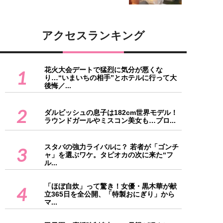
アクセスランキング
花火大会デートで猛烈に気分が悪くな
1
り…“いまいちの相手”とホテルに行って大
後悔／...
2
ダルビッシュの息子は182cm世界モデル！
ラウンドガールやミスコン美女も…プロ...
スタバの強力ライバルに？ 若者が「ゴンチ
3
ャ」を選ぶワケ。タピオカの次に来た“フ
ル...
「ほぼ自炊」って驚き！女優・黒木華が献
4
立365日を全公開、「特製おにぎり」から
マ...