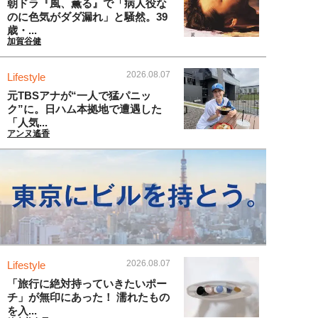
朝ドラ『風、薫る』で「病人役な
のに色気がダダ漏れ」と騒然。39
歳・...
加賀谷健
2026.08.07
Lifestyle
元TBSアナが“一人で猛パニッ
ク”に。日ハム本拠地で遭遇した
「人気...
アンヌ遙香
2026.08.07
Lifestyle
「旅行に絶対持っていきたいポー
チ」が無印にあった！ 濡れたもの
を入...