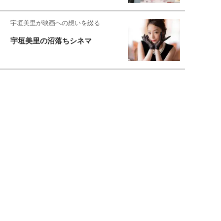
宇垣美里が映画への想いを綴る
宇垣美里の沼落ちシネマ
松本穂香が映画愛を語ります
銀幕ロンリーガール
猫バカライターがおくる
今日のにゃんこタイム
映画コラムニスト・加賀谷健
私的イケメン俳優を求めて