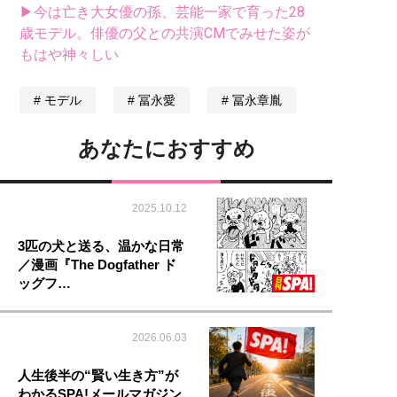
▶今は亡き大女優の孫、芸能一家で育った28
歳モデル。俳優の父との共演CMでみせた姿が
もはや神々しい
モデル
冨永愛
冨永章胤
あなたにおすすめ
2025.10.12
3匹の犬と送る、温かな日常
／漫画『The Dogfather ド
ッグフ…
2026.06.03
人生後半の“賢い生き方”が
わかるSPA!メールマガジン