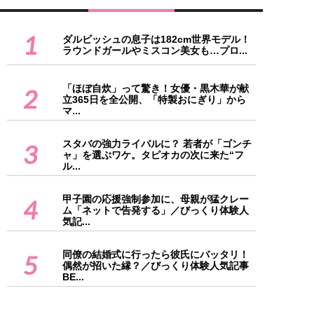
1
ダルビッシュの息子は182cm世界モデル！
ラウンドガールやミスコン美女も…プロ...
「ほぼ自炊」って驚き！女優・黒木華が献
2
立365日を全公開、「特製おにぎり」から
マ...
スタバの強力ライバルに？ 若者が「ゴンチ
3
ャ」を選ぶワケ。タピオカの次に来た“フ
ル...
甲子園の応援強制参加に、母親が猛クレー
4
ム「ネットで告発する」／びっくり体験人
気記...
同僚の結婚式に行ったら彼氏にバッタリ！
5
偶然が招いた縁？／びっくり体験人気記事
BE...