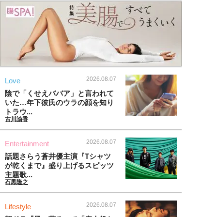
2026.08.07
Love
陰で「くせえババア」と言われて
いた…年下彼氏のウラの顔を知り
トラウ...
古川諭香
2026.08.07
Entertainment
話題さらう蒼井優主演『Tシャツ
が乾くまで』盛り上げるスピッツ
主題歌...
石黒隆之
2026.08.07
Lifestyle