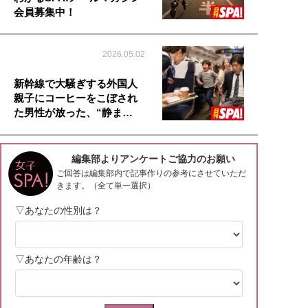
会員募集中！
2026.05.02
新幹線で大騒ぎする外国人
親子にコーヒーをこぼされ
た男性が放った、“静ま…