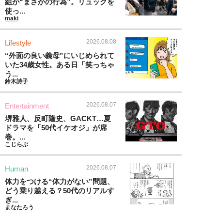
組が“まさかの行為”。リュックを
使っ...
maki
2026.08.08
Lifestyle
“外面の良い義母”にいじめられて
いた34歳女性。ある日「笑っちゃ
う...
鈴木詩子
2026.08.07
Entertainment
堺雅人、反町隆史、GACKT…夏
ドラマを「50代イケオジ」が席
巻。...
こじらぶ
2026.08.07
Human
体力をつける“体力がない”問題、
どう乗り越える？50代のリアルす
ぎ...
まなたろう