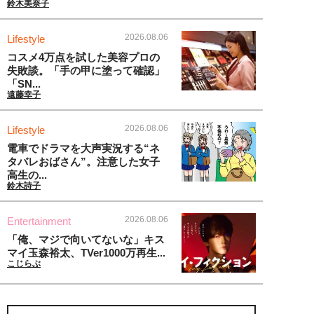
鈴木美奈子
2026.08.06
Lifestyle
コスメ4万点を試した美容プロの
失敗談。「手の甲に塗って確認」
「SN...
遠藤幸子
2026.08.06
Lifestyle
電車でドラマを大声実況する“ネ
タバレおばさん”。注意した女子
高生の...
鈴木詩子
2026.08.06
Entertainment
「俺、マジで向いてないな」キス
マイ玉森裕太、TVer1000万再生...
こじらぶ