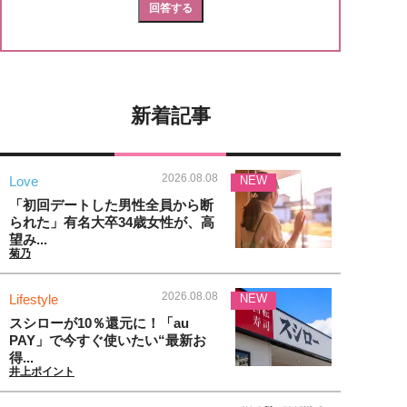
新着記事
2026.08.08
Love
NEW
「初回デートした男性全員から断
られた」有名大卒34歳女性が、高
望み...
菊乃
2026.08.08
Lifestyle
NEW
スシローが10％還元に！「au
PAY」で今すぐ使いたい“最新お
得...
井上ポイント