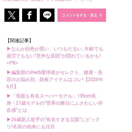
コメントをする・見る
【関連記事】
▶なんか顔色が悪い、いつもだるい...年齢でも
過労でもない“意外な原因”が隠れているかも!
<PR>
▶編集部のiHerb愛用者がセレクト。健康・美
容のお悩み別、鉄板アイテムはコレ!【2026年
6月】
▶「母親も有名スーパーモデル」195cm長
身・21歳モデルの“世界の舞台にふさわしい存
在感”とは
▶26歳新人歌手の“有名すぎる父親”にビック
リ!名前の由来にも注目