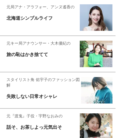
元局アナ・アラフォー、アンヌ遙香の
北海道シンプルライフ
元キー局アナウンサー・大木優紀の
旅の恥はかき捨てて
スタイリスト角 佑宇子のファッション図
解
失敗しない日常オシャレ
元『渡鬼』子役・宇野なおみの
話そ、お茶しよっ元気出そ