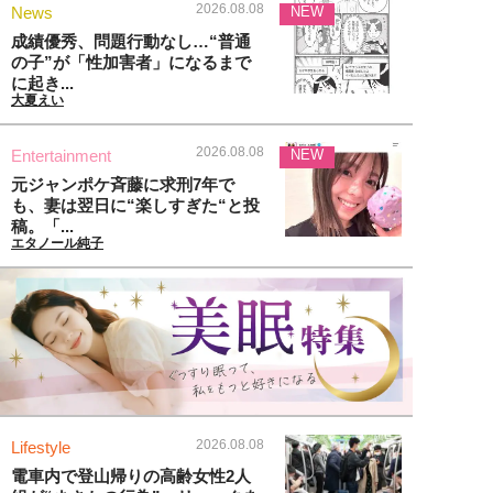
2026.08.08
News
NEW
成績優秀、問題行動なし…“普通
の子”が「性加害者」になるまで
に起き...
大夏えい
2026.08.08
Entertainment
NEW
元ジャンポケ斉藤に求刑7年で
も、妻は翌日に“楽しすぎた“と投
稿。「...
エタノール純子
2026.08.08
Lifestyle
電車内で登山帰りの高齢女性2人