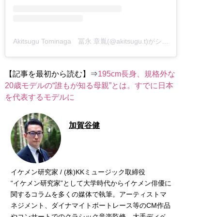
Akitsugu Tominaga 冨永 章胤(@akitsugu.t)がシェアした投稿
【記事を最初から読む】⇒
195cm長身、規格外な
20歳モデルの“誰もが知る母親”とは。すでに日本
を代表するモデルに
加賀谷健
イケメン研究家 / (株)KKミュージック取締役
“イケメン研究家”として大学時代からイケメン俳優に
関するコラムを多くの媒体で執筆。アーティストマ
ネジメント、ダイナマイトボートレース等のCM作品
やコンサートでのクラシック音楽監修、大手ディベ