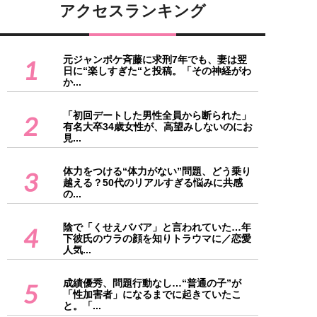
アクセスランキング
元ジャンポケ斉藤に求刑7年でも、妻は翌
1
日に“楽しすぎた“と投稿。「その神経がわ
か...
「初回デートした男性全員から断られた」
2
有名大卒34歳女性が、高望みしないのにお
見...
体力をつける“体力がない”問題、どう乗り
3
越える？50代のリアルすぎる悩みに共感
の...
陰で「くせえババア」と言われていた…年
4
下彼氏のウラの顔を知りトラウマに／恋愛
人気...
成績優秀、問題行動なし…“普通の子”が
5
「性加害者」になるまでに起きていたこ
と。「...