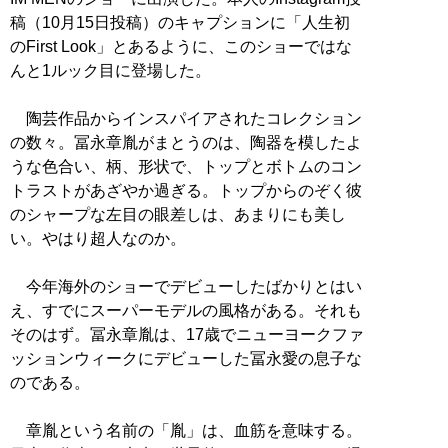
稿（10月15日投稿）のキャプションに「人生初
のFirst Look」とあるように、このショーではな
んと1ルック目に登場した。
陶芸作品からインスパイアされたコレクション
の数々。冨永章胤がまとうのは、陶器を模したよ
うな色合い、柄、形状で、トップとボトムのコン
トラストがあざやか過ぎる。トップからのぞく彼
のシャープな左目の眼差しは、あまりにも美し
い。やはり超人なのか。
今年海外のショーでデビューしたばかりとはい
え、すでにスーパーモデルの風格がある。それも
そのはず。冨永章胤は、17歳でニューヨークファ
ッションウィークにデビューした冨永愛の息子な
のである。
章胤という名前の「胤」は、血筋を意味する。