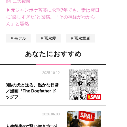
開”に大後悔
▶元ジャンポケ斉藤に求刑7年でも、妻は翌日
に“楽しすぎた“と投稿。「その神経がわから
ん」と騒然
モデル
冨永愛
冨永章胤
あなたにおすすめ
2025.10.12
3匹の犬と送る、温かな日常
／漫画『The Dogfather ド
ッグフ…
2026.06.03
人生後半の“賢い生き方”が