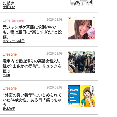
に起き...
大夏えい
2026.08.08
Entertainment
元ジャンポケ斉藤に求刑7年で
も、妻は翌日に“楽しすぎた“と投
稿。「...
エタノール純子
2026.08.08
Lifestyle
電車内で登山帰りの高齢女性2人
組が“まさかの行為”。リュックを
使っ...
maki
2026.08.08
Lifestyle
“外面の良い義母”にいじめられて
いた34歳女性。ある日「笑っちゃ
う...
鈴木詩子