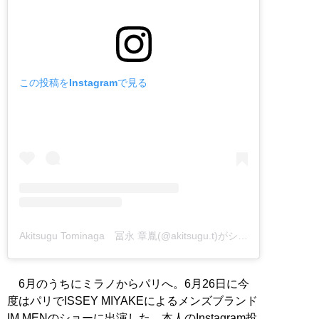
この投稿をInstagramで見る
Akitsugu Tominaga 冨永 章胤(@akitsugu.t)がシェアした投稿
6月のうちにミラノからパリへ。6月26日に今
度はパリでISSEY MIYAKEによるメンズブランド
IM MENのショーに出演した。本人のInstagram投