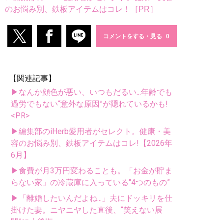
のお悩み別、鉄板アイテムはコレ！［PR］
コメントをする・見る
【関連記事】
▶なんか顔色が悪い、いつもだるい...年齢でも
過労でもない“意外な原因”が隠れているかも!
<PR>
▶編集部のiHerb愛用者がセレクト。健康・美
容のお悩み別、鉄板アイテムはコレ!【2026年
6月】
▶食費が月3万円変わることも。「お金が貯ま
らない家」の冷蔵庫に入っている“4つのもの”
▶「離婚したいんだよね...」夫にドッキリを仕
掛けた妻。ニヤニヤした直後、“笑えない展