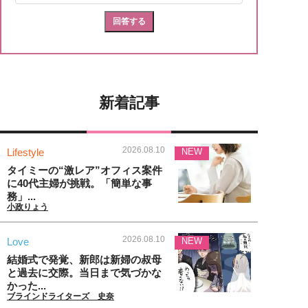
新着記事
2026.08.10
Lifestyle
NEW
タイミーの“激レア”オフィス案件
に40代主婦が挑戦。「簡単な事
務」...
小政りょう
2026.08.10
Love
NEW
結婚式で発覚、新郎は新婦の叔母
と過去に交際。当日まで気づかな
かった...
ブラインドライターズ 史奈