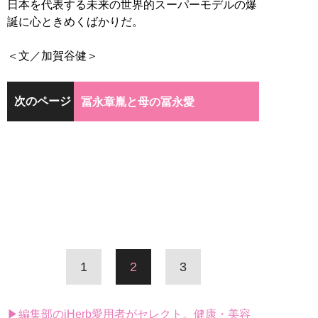
日本を代表する未来の世界的スーパーモデルの爆
誕に心ときめくばかりだ。
＜文／加賀谷健＞
次のページ
冨永章胤と母の冨永愛
1
2
3
▶編集部のiHerb愛用者がセレクト。健康・美容