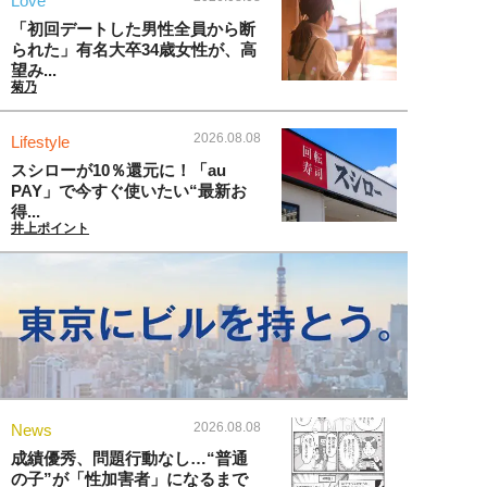
Love
「初回デートした男性全員から断
られた」有名大卒34歳女性が、高
望み...
菊乃
2026.08.08
Lifestyle
スシローが10％還元に！「au
PAY」で今すぐ使いたい“最新お
得...
井上ポイント
2026.08.08
News
成績優秀、問題行動なし…“普通
の子”が「性加害者」になるまで