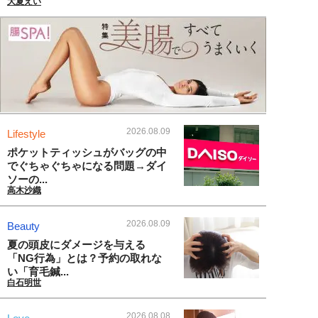
大夏えい
2026.08.09
Lifestyle
ポケットティッシュがバッグの中
でぐちゃぐちゃになる問題→ダイ
ソーの...
高木沙織
2026.08.09
Beauty
夏の頭皮にダメージを与える
「NG行為」とは？予約の取れな
い「育毛鍼...
白石明世
2026.08.08