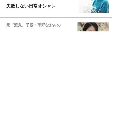
失敗しない日常オシャレ
元『渡鬼』子役・宇野なおみの
話そ、お茶しよっ元気出そ
宇垣美里が映画への想いを綴る
宇垣美里の沼落ちシネマ
松本穂香が映画愛を語ります
銀幕ロンリーガール
猫バカライターがおくる