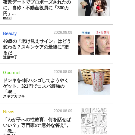
夜景デートでプロポーズされたの
に。自称・不動産役員に「300万
円」...
maki
2026.08.09
Beauty
49歳の「老け見えサイン」はどう
変わる？スキンケアの最後に“塗
るだ...
遠藤幸子
2026.08.09
Gourmet
ドンキを4軒ハシゴしてようやく
ゲット。321円でコスパ最強の
「46...
スギアカツキ
2026.08.09
News
「わが子への性教育、何を話せば
いい？」専門家の“意外な答え”。
「教...