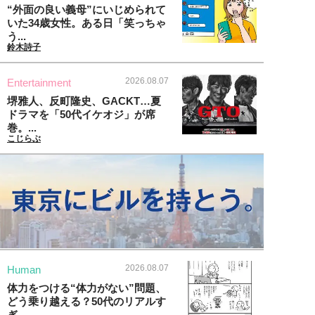
“外面の良い義母”にいじめられて
いた34歳女性。ある日「笑っちゃ
う...
鈴木詩子
2026.08.07
Entertainment
堺雅人、反町隆史、GACKT…夏
ドラマを「50代イケオジ」が席
巻。...
こじらぶ
2026.08.07
Human
体力をつける“体力がない”問題、
どう乗り越える？50代のリアルす
ぎ...