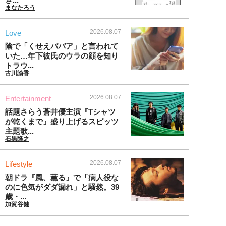
まなたろう
2026.08.07
Love
陰で「くせえババア」と言われて
いた…年下彼氏のウラの顔を知り
トラウ...
古川諭香
2026.08.07
Entertainment
話題さらう蒼井優主演『Tシャツ
が乾くまで』盛り上げるスピッツ
主題歌...
石黒隆之
2026.08.07
Lifestyle
朝ドラ『風、薫る』で「病人役な
のに色気がダダ漏れ」と騒然。39
歳・...
加賀谷健