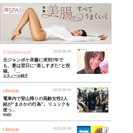
2026.08.08
Entertainment
元ジャンポケ斉藤に求刑7年で
も、妻は翌日に“楽しすぎた“と投
稿。「...
エタノール純子
2026.08.08
Lifestyle
電車内で登山帰りの高齢女性2人
組が“まさかの行為”。リュックを
使っ...
maki
2026.08.08
Lifestyle