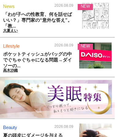
2026.08.09
News
NEW
「わが子への性教育、何を話せば
いい？」専門家の“意外な答え”。
「教...
大夏えい
2026.08.09
Lifestyle
NEW
ポケットティッシュがバッグの中
でぐちゃぐちゃになる問題→ダイ
ソーの...
高木沙織
2026.08.09
Beauty
夏の頭皮にダメージを与える