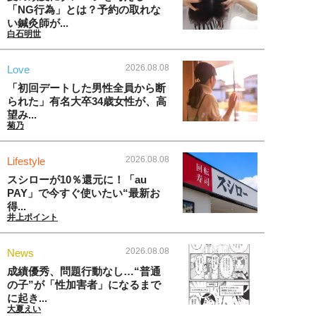
「NG行為」とは？予約の取れな
い鍼灸師が...
白石明世
2026.08.08
Love
「初回デートした男性全員から断
られた」有名大卒34歳女性が、高
望み...
菊乃
2026.08.08
Lifestyle
スシローが10％還元に！「au
PAY」で今すぐ使いたい“最新お
得...
井上ポイント
2026.08.08
News
成績優秀、問題行動なし…“普通
の子”が「性加害者」になるまで
に起き...
大夏えい