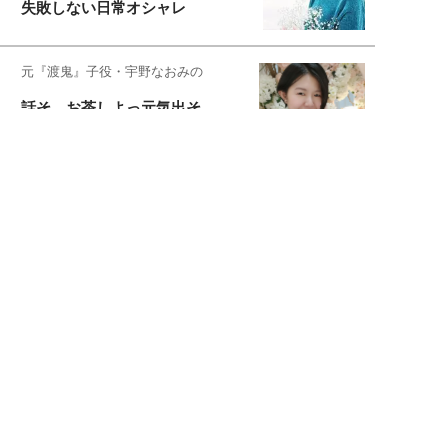
失敗しない日常オシャレ
元『渡鬼』子役・宇野なおみの
話そ、お茶しよっ元気出そ
宇垣美里が映画への想いを綴る
宇垣美里の沼落ちシネマ
松本穂香が映画愛を語ります
銀幕ロンリーガール
猫バカライターがおくる