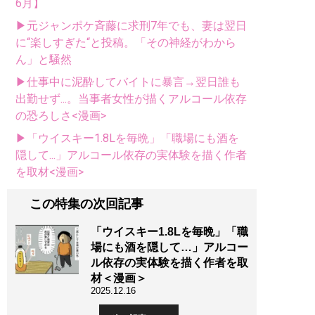
6月】
▶元ジャンポケ斉藤に求刑7年でも、妻は翌日
に“楽しすぎた“と投稿。「その神経がわから
ん」と騒然
▶仕事中に泥酔してバイトに暴言→翌日誰も
出勤せず...。当事者女性が描くアルコール依存
の恐ろしさ<漫画>
▶「ウイスキー1.8Lを毎晩」「職場にも酒を
隠して...」アルコール依存の実体験を描く作者
を取材<漫画>
この特集の次回記事
「ウイスキー1.8Lを毎晩」「職
場にも酒を隠して…」アルコー
ル依存の実体験を描く作者を取
材＜漫画＞
2025.12.16