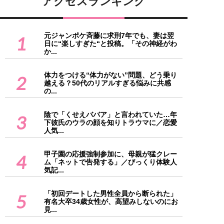
アクセスランキング
元ジャンポケ斉藤に求刑7年でも、妻は翌
1
日に“楽しすぎた“と投稿。「その神経がわ
か...
体力をつける“体力がない”問題、どう乗り
2
越える？50代のリアルすぎる悩みに共感
の...
陰で「くせえババア」と言われていた…年
3
下彼氏のウラの顔を知りトラウマに／恋愛
人気...
甲子園の応援強制参加に、母親が猛クレー
4
ム「ネットで告発する」／びっくり体験人
気記...
「初回デートした男性全員から断られた」
5
有名大卒34歳女性が、高望みしないのにお
見...