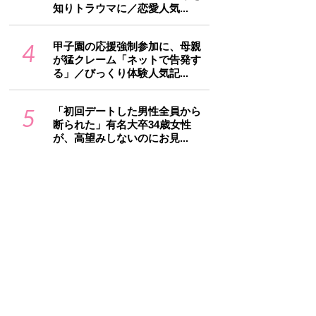
知りトラウマに／恋愛人気...
4
甲子園の応援強制参加に、母親
が猛クレーム「ネットで告発す
る」／びっくり体験人気記...
5
「初回デートした男性全員から
断られた」有名大卒34歳女性
が、高望みしないのにお見...