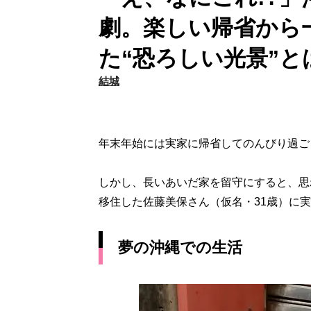
劇。楽しい帰省から
た“恐ろしい光景”と
結城
年末年始には実家に帰省してのんびり過ご
しかし、長いあいだ家を留守にすると、思
移住した佐藤美保さん（仮名・31歳）に
夢の沖縄での生活