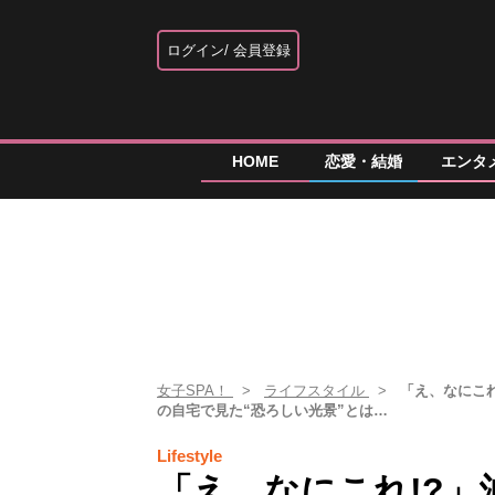
ログイン
会員登録
HOME
恋愛・結婚
エンタ
女子SPA！
ライフスタイル
「え、なにこれ
の自宅で見た“恐ろしい光景”とは…
Lifestyle
「え、なにこれ!?」