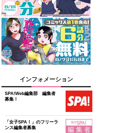
インフォメーション
SPA!Web編集部 編集者
募集！
「女子SPA！」のフリーラ
ンス編集者募集