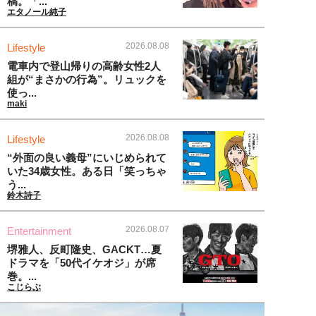
稿。「...
エタノール純子
2026.08.08
Lifestyle
電車内で登山帰りの高齢女性2人
組が“まさかの行為”。リュックを
使っ...
maki
2026.08.08
Lifestyle
“外面の良い義母”にいじめられて
いた34歳女性。ある日「笑っちゃ
う...
鈴木詩子
2026.08.07
Entertainment
堺雅人、反町隆史、GACKT…夏
ドラマを「50代イケオジ」が席
巻。...
こじらぶ