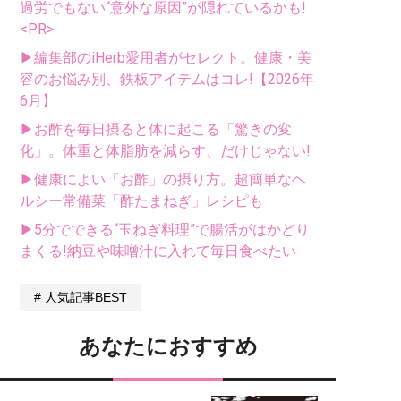
過労でもない“意外な原因”が隠れているかも!
<PR>
▶編集部のiHerb愛用者がセレクト。健康・美
容のお悩み別、鉄板アイテムはコレ!【2026年
6月】
▶お酢を毎日摂ると体に起こる「驚きの変
化」。体重と体脂肪を減らす、だけじゃない!
▶健康によい「お酢」の摂り方。超簡単なヘ
ルシー常備菜「酢たまねぎ」レシピも
▶5分でできる“玉ねぎ料理”で腸活がはかどり
まくる!納豆や味噌汁に入れて毎日食べたい
人気記事BEST
あなたにおすすめ