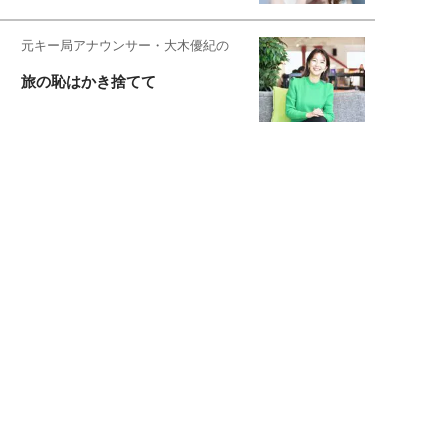
元キー局アナウンサー・大木優紀の
旅の恥はかき捨てて
スタイリスト角 佑宇子のファッション図
解
失敗しない日常オシャレ
元『渡鬼』子役・宇野なおみの
話そ、お茶しよっ元気出そ
宇垣美里が映画への想いを綴る
宇垣美里の沼落ちシネマ