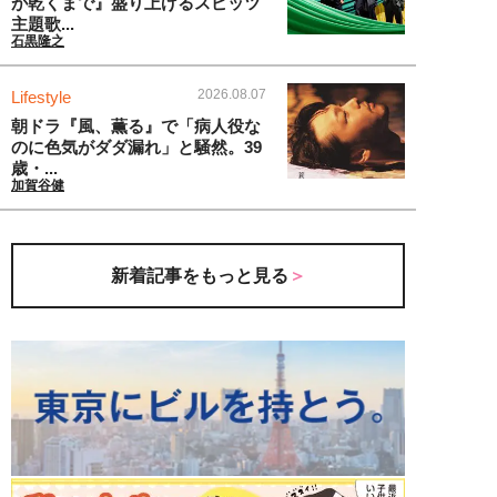
が乾くまで』盛り上げるスピッツ
主題歌...
石黒隆之
2026.08.07
Lifestyle
朝ドラ『風、薫る』で「病人役な
のに色気がダダ漏れ」と騒然。39
歳・...
加賀谷健
新着記事をもっと見る