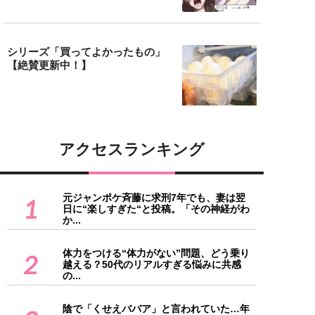
シリーズ「買ってよかったもの」
【絶賛更新中！】
アクセスランキング
元ジャンポケ斉藤に求刑7年でも、妻は翌
1
日に“楽しすぎた“と投稿。「その神経がわ
か...
体力をつける“体力がない”問題、どう乗り
2
越える？50代のリアルすぎる悩みに共感
の...
陰で「くせえババア」と言われていた…年