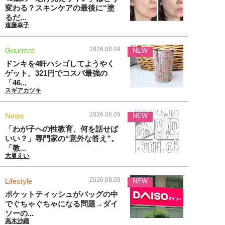
変わる？スキンケアの最後に“塗
るだ...
遠藤幸子
2026.08.09
Gourmet
NEW
ドンキを4軒ハシゴしてようやく
ゲット。321円でコスパ最強の
「46...
スギアカツキ
2026.08.09
News
NEW
「わが子への性教育、何を話せば
いい？」専門家の“意外な答え”。
「教...
大夏えい
2026.08.09
Lifestyle
NEW
ポケットティッシュがバッグの中
でぐちゃぐちゃになる問題→ダイ
ソーの...
高木沙織