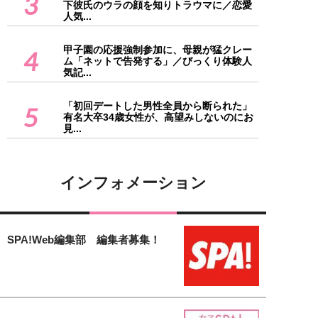
3
下彼氏のウラの顔を知りトラウマに／恋愛
人気...
甲子園の応援強制参加に、母親が猛クレー
4
ム「ネットで告発する」／びっくり体験人
気記...
「初回デートした男性全員から断られた」
5
有名大卒34歳女性が、高望みしないのにお
見...
インフォメーション
SPA!Web編集部 編集者募集！