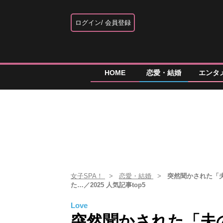
ログイン
会員登録
HOME
恋愛・結婚
エンタ
女子SPA！
恋愛・結婚
突然聞かされた「
た…／2025 人気記事top5
Love
突然聞かされた「夫