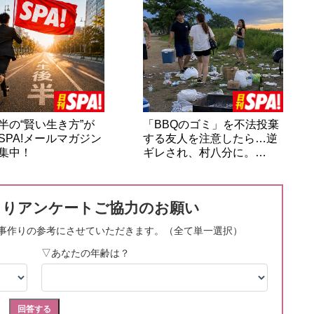
半の“賢い生き方”が
「BBQのゴミ」を不法投棄
SPA!メールマガジン
する友人を注意したら…逆
集中！
ギレされ、村八分に。…