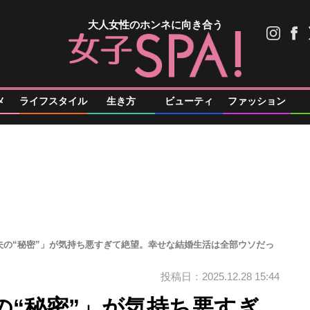
大人女性のホンネに向き合う
メ
ライフスタイル
生き方
ビューティ
ファッション
夫の“秘密”」が気持ち悪すぎて絶望。幸せな結婚生活は全部ウソだっ
投稿日：2025.12.28 15:44
の“秘密”」が気持ち悪すぎ