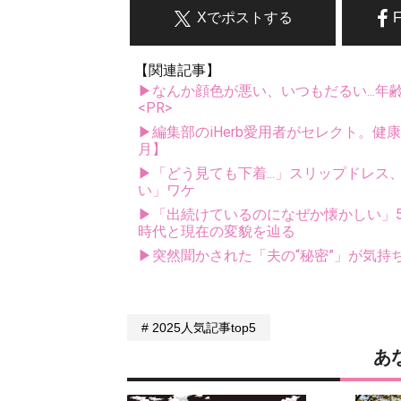
Xでポストする
【関連記事】
▶なんか顔色が悪い、いつもだるい...年
<PR>
▶編集部のiHerb愛用者がセレクト。健
月】
▶「どう見ても下着...」スリップドレ
い」ワケ
▶「出続けているのになぜか懐かしい」5
時代と現在の変貌を辿る
▶突然聞かされた「夫の“秘密”」が気持ち
2025人気記事top5
あ