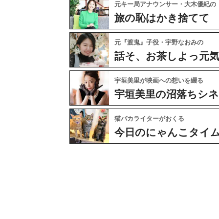
元キー局アナウンサー・大木優紀の
旅の恥はかき捨てて
元『渡鬼』子役・宇野なおみの
話そ、お茶しよっ元
宇垣美里が映画への想いを綴る
宇垣美里の沼落ちシ
猫バカライターがおくる
今日のにゃんこタイ