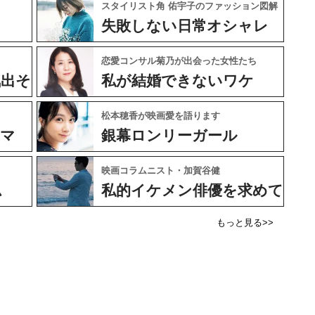
スタイリスト角 佑宇子のファッション図解
失敗しない日常オシャレ
恋愛コンサル菊乃が出会った女性たち
気出そ
私が結婚できないワケ
松本穂香が映画愛を語ります
ネマ
銀幕ロンリーガール
映画コラムニスト・加賀谷健
ム
私的イケメン俳優を求めて
もっと見る>>