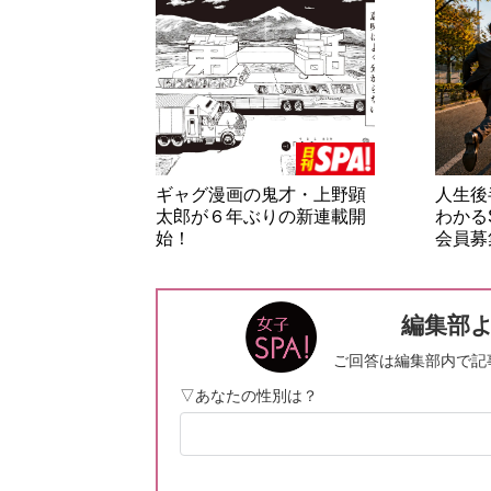
ギャグ漫画の鬼才・上野顕
人生後
太郎が６年ぶりの新連載開
わかる
始！
会員募