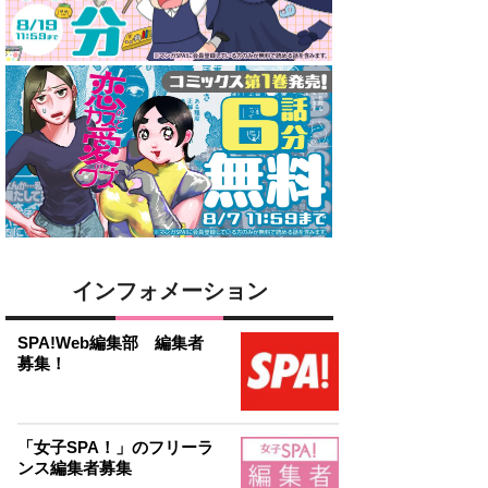
インフォメーション
SPA!Web編集部 編集者
募集！
「女子SPA！」のフリーラ
ンス編集者募集