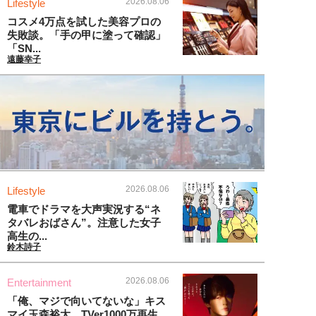
2026.08.06
Lifestyle
コスメ4万点を試した美容プロの
失敗談。「手の甲に塗って確認」
「SN...
遠藤幸子
2026.08.06
Lifestyle
電車でドラマを大声実況する“ネ
タバレおばさん”。注意した女子
高生の...
鈴木詩子
2026.08.06
Entertainment
「俺、マジで向いてないな」キス
マイ玉森裕太、TVer1000万再生...