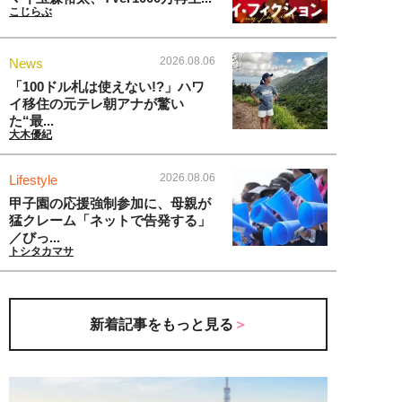
こじらぶ
2026.08.06
News
「100ドル札は使えない!?」ハワ
イ移住の元テレ朝アナが驚い
た“最...
大木優紀
2026.08.06
Lifestyle
甲子園の応援強制参加に、母親が
猛クレーム「ネットで告発する」
／びっ...
トシタカマサ
新着記事をもっと見る