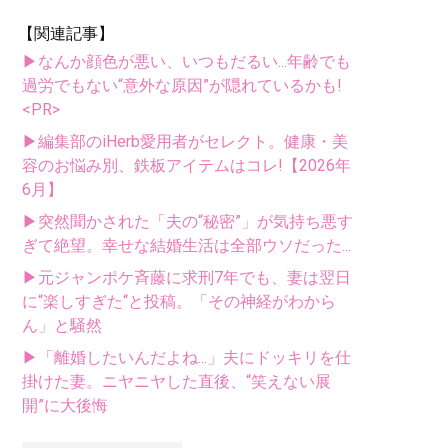
【関連記事】
▶なんか顔色が悪い、いつもだるい...年齢でも
過労でもない“意外な原因”が隠れているかも!
<PR>
▶編集部のiHerb愛用者がセレクト。健康・美
容のお悩み別、鉄板アイテムはコレ!【2026年
6月】
▶突然聞かされた「夫の“秘密”」が気持ち悪す
ぎて絶望。幸せな結婚生活は全部ウソだった...
▶元ジャンポケ斉藤に求刑7年でも、妻は翌日
に“楽しすぎた“と投稿。「その神経がわから
ん」と騒然
▶「離婚したいんだよね...」夫にドッキリを仕
掛けた妻。ニヤニヤした直後、“笑えない展
開”に大後悔