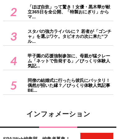
「ほぼ自炊」って驚き！女優・黒木華が献
2
立365日を全公開、「特製おにぎり」から
マ...
スタバの強力ライバルに？ 若者が「ゴンチ
3
ャ」を選ぶワケ。タピオカの次に来た“フ
ル...
甲子園の応援強制参加に、母親が猛クレー
4
ム「ネットで告発する」／びっくり体験人
気記...
同僚の結婚式に行ったら彼氏にバッタリ！
5
偶然が招いた縁？／びっくり体験人気記事
BE...
インフォメーション
SPA!Web編集部 編集者募集！