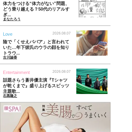
体力をつける“体力がない”問題、
どう乗り越える？50代のリアルす
ぎ...
まなたろう
2026.08.07
Love
陰で「くせえババア」と言われて
いた…年下彼氏のウラの顔を知り
トラウ...
古川諭香
2026.08.07
Entertainment
話題さらう蒼井優主演『Tシャツ
が乾くまで』盛り上げるスピッツ
主題歌...
石黒隆之