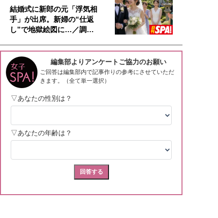
結婚式に新郎の元「浮気相
手」が出席。新婦の“仕返
し”で地獄絵図に…／調…