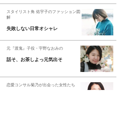
スタイリスト角 佑宇子のファッション図
解
失敗しない日常オシャレ
元『渡鬼』子役・宇野なおみの
話そ、お茶しよっ元気出そ
恋愛コンサル菊乃が出会った女性たち
私が結婚できないワケ
宇垣美里が映画への想いを綴る
宇垣美里の沼落ちシネマ