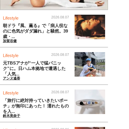
2026.08.07
Lifestyle
朝ドラ『風、薫る』で「病人役な
のに色気がダダ漏れ」と騒然。39
歳・...
加賀谷健
2026.08.07
Lifestyle
元TBSアナが“一人で猛パニッ
ク”に。日ハム本拠地で遭遇した
「人気...
アンヌ遙香
2026.08.07
Lifestyle
「旅行に絶対持っていきたいポー
チ」が無印にあった！ 濡れたもの
を入...
鈴木美奈子