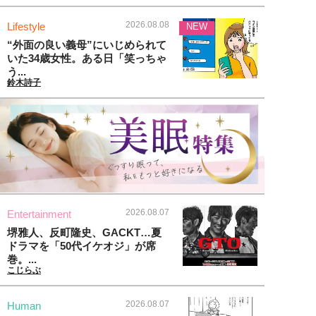
2026.08.08
Lifestyle
NEW
“外面の良い義母”にいじめられて
いた34歳女性。ある日「笑っちゃ
う...
鈴木詩子
2026.08.07
Entertainment
堺雅人、反町隆史、GACKT…夏
ドラマを「50代イケオジ」が席
巻。...
こじらぶ
2026.08.07
Human