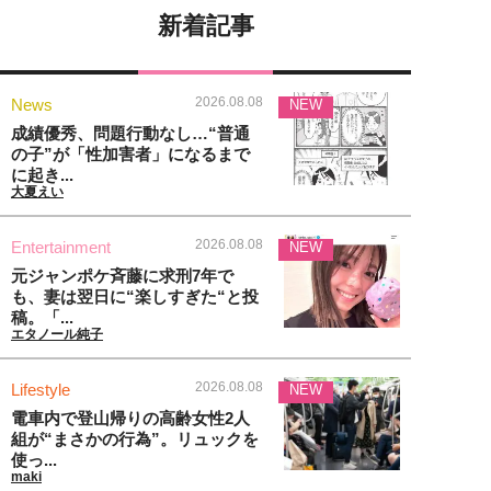
新着記事
2026.08.08
News
NEW
成績優秀、問題行動なし…“普通
の子”が「性加害者」になるまで
に起き...
大夏えい
2026.08.08
Entertainment
NEW
元ジャンポケ斉藤に求刑7年で
も、妻は翌日に“楽しすぎた“と投
稿。「...
エタノール純子
2026.08.08
Lifestyle
NEW
電車内で登山帰りの高齢女性2人
組が“まさかの行為”。リュックを
使っ...
maki