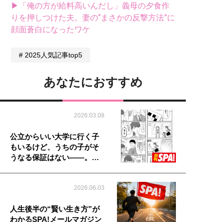
▶「俺の方が給料高いんだし」義母の夕食作
りを押しつけた夫。妻の“まさかの反撃方法”に
顔面蒼白になったワケ
2025人気記事top5
あなたにおすすめ
2026.03.08
公立からいい大学に行く子
もいるけど、うちの子がそ
うなる保証はない――。…
2026.06.03
人生後半の“賢い生き方”が
わかるSPA!メールマガジン