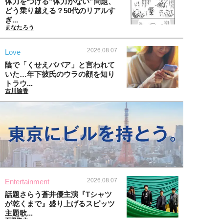
体力をつける“体力がない”問題、
どう乗り越える？50代のリアルす
ぎ...
まなたろう
2026.08.07
Love
陰で「くせえババア」と言われて
いた…年下彼氏のウラの顔を知り
トラウ...
古川諭香
2026.08.07
Entertainment
話題さらう蒼井優主演『Tシャツ
が乾くまで』盛り上げるスピッツ
主題歌...