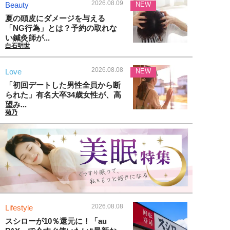
2026.08.09
Beauty
NEW
夏の頭皮にダメージを与える
「NG行為」とは？予約の取れな
い鍼灸師が...
白石明世
2026.08.08
Love
NEW
「初回デートした男性全員から断
られた」有名大卒34歳女性が、高
望み...
菊乃
2026.08.08
Lifestyle
スシローが10％還元に！「au