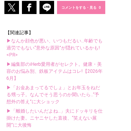
コメントをする・見る
【関連記事】
▶なんか顔色が悪い、いつもだるい...年齢でも
過労でもない“意外な原因”が隠れているかも!
<PR>
▶編集部のiHerb愛用者がセレクト。健康・美
容のお悩み別、鉄板アイテムはコレ!【2026年
6月】
▶「お金あまってるでしょ」とお年玉をねだ
る甥っ子。なんでそう思うのか聞いたら...“予
想外の答え”に大ショック
▶「離婚したいんだよね...」夫にドッキリを仕
掛けた妻。ニヤニヤした直後、“笑えない展
開”に大後悔