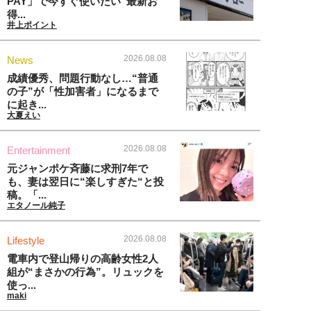
PAY」で今すぐ使いたい“最新お
得...
井上ポイント
2026.08.08
News
成績優秀、問題行動なし…“普通
の子”が「性加害者」になるまで
に起き...
大夏えい
2026.08.08
Entertainment
元ジャンポケ斉藤に求刑7年で
も、妻は翌日に“楽しすぎた“と投
稿。「...
エタノール純子
2026.08.08
Lifestyle
電車内で登山帰りの高齢女性2人
組が“まさかの行為”。リュックを
使っ...
maki