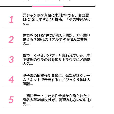
元ジャンポケ斉藤に求刑7年でも、妻は翌
1
日に“楽しすぎた“と投稿。「その神経がわ
か...
体力をつける“体力がない”問題、どう乗り
2
越える？50代のリアルすぎる悩みに共感
の...
陰で「くせえババア」と言われていた…年
3
下彼氏のウラの顔を知りトラウマに／恋愛
人気...
甲子園の応援強制参加に、母親が猛クレー
4
ム「ネットで告発する」／びっくり体験人
気記...
「初回デートした男性全員から断られた」
5
有名大卒34歳女性が、高望みしないのにお
見...