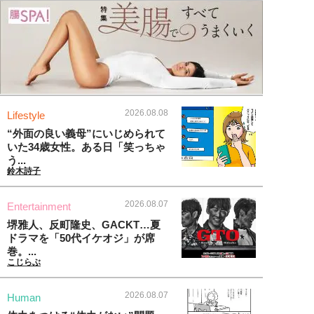
2026.08.08
Lifestyle
“外面の良い義母”にいじめられて
いた34歳女性。ある日「笑っちゃ
う...
鈴木詩子
2026.08.07
Entertainment
堺雅人、反町隆史、GACKT…夏
ドラマを「50代イケオジ」が席
巻。...
こじらぶ
2026.08.07
Human