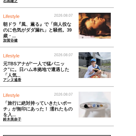
石黒隆之
2026.08.07
Lifestyle
朝ドラ『風、薫る』で「病人役な
のに色気がダダ漏れ」と騒然。39
歳・...
加賀谷健
2026.08.07
Lifestyle
元TBSアナが“一人で猛パニッ
ク”に。日ハム本拠地で遭遇した
「人気...
アンヌ遙香
2026.08.07
Lifestyle
「旅行に絶対持っていきたいポー
チ」が無印にあった！ 濡れたもの
を入...
鈴木美奈子