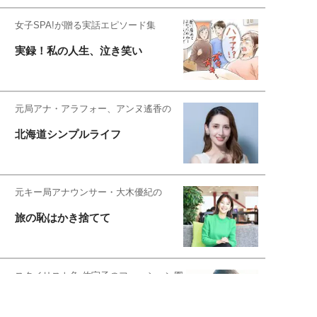
女子SPA!が贈る実話エピソード集
実録！私の人生、泣き笑い
元局アナ・アラフォー、アンヌ遙香の
北海道シンプルライフ
元キー局アナウンサー・大木優紀の
旅の恥はかき捨てて
スタイリスト角 佑宇子のファッション図
解
失敗しない日常オシャレ