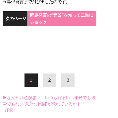
う爆弾発言まで飛び出したのです。
問題発言の“元凶”を知って二重に
次のページ
ショック
1
2
3
▶なんか顔色が悪い、いつもだるい…年齢でも過
労でもない“意外な原因”が隠れているかも！
［PR］