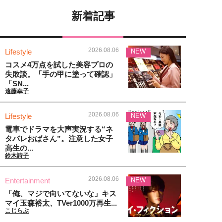
新着記事
2026.08.06
Lifestyle
NEW
コスメ4万点を試した美容プロの
失敗談。「手の甲に塗って確認」
「SN...
遠藤幸子
2026.08.06
Lifestyle
NEW
電車でドラマを大声実況する“ネ
タバレおばさん”。注意した女子
高生の...
鈴木詩子
2026.08.06
Entertainment
NEW
「俺、マジで向いてないな」キス
マイ玉森裕太、TVer1000万再生...
こじらぶ