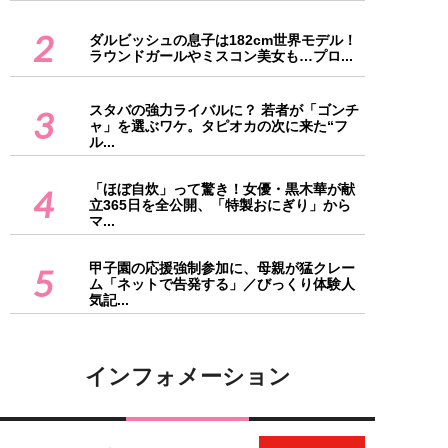
2
ダルビッシュの息子は182cm世界モデル！
ラウンドガールやミスコン美女も…プロ...
スタバの強力ライバルに？ 若者が「ゴンチ
3
ャ」を選ぶワケ。タピオカの次に来た“フ
ル...
「ほぼ自炊」って驚き！女優・黒木華が献
4
立365日を全公開、「特製おにぎり」から
マ...
甲子園の応援強制参加に、母親が猛クレー
5
ム「ネットで告発する」／びっくり体験人
気記...
インフォメーション