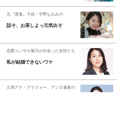
元『渡鬼』子役・宇野なおみの
話そ、お茶しよっ元気出そ
恋愛コンサル菊乃が出会った女性たち
私が結婚できないワケ
元局アナ・アラフォー、アンヌ遙香の
北海道シンプルライフ
宇垣美里が映画への想いを綴る
宇垣美里の沼落ちシネマ