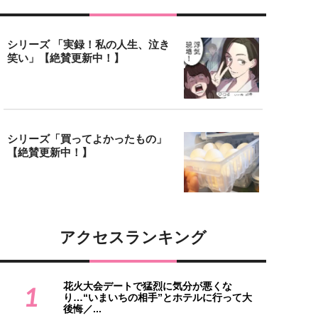
シリーズ 「実録！私の人生、泣き
笑い」【絶賛更新中！】
シリーズ「買ってよかったもの」
【絶賛更新中！】
アクセスランキング
花火大会デートで猛烈に気分が悪くな
1
り…“いまいちの相手”とホテルに行って大
後悔／...