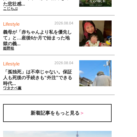
た悲壮感...
こじらぶ
2026.08.04
Lifestyle
義母が「赤ちゃんより私を優先し
て」と…産後6か月で始まった地
獄の義...
姫野桂
2026.08.04
Lifestyle
「孤独死」は不幸じゃない。保証
人も死後の手続きも“外注”できる
時代...
ワタナベ薫
新着記事をもっと見る