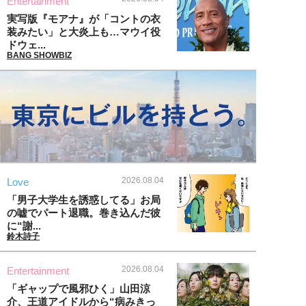
Entertainment
実写版『モアナ』が「コントの衣
装みたい」と大炎上も…マウイ役
ドウェ...
BANG SHOWBIZ
2026.08.04
Love
「男子大学生を誘惑してる」お局
の嘘でパート退職。巻き込んだ彼
に“謝...
鈴木詩子
2026.08.04
Entertainment
「ギャップで風邪ひく」山田涼
介、王道アイドルから“病みきっ