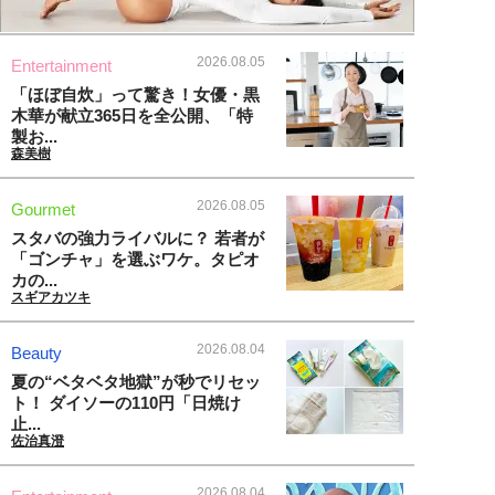
2026.08.05
Entertainment
「ほぼ自炊」って驚き！女優・黒
木華が献立365日を全公開、「特
製お...
森美樹
2026.08.05
Gourmet
スタバの強力ライバルに？ 若者が
「ゴンチャ」を選ぶワケ。タピオ
カの...
スギアカツキ
2026.08.04
Beauty
夏の“ベタベタ地獄”が秒でリセッ
ト！ ダイソーの110円「日焼け
止...
佐治真澄
2026.08.04