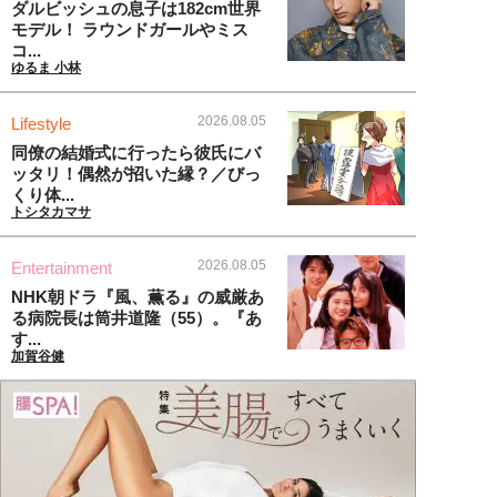
ダルビッシュの息子は182cm世界
モデル！ ラウンドガールやミス
コ...
ゆるま 小林
2026.08.05
Lifestyle
同僚の結婚式に行ったら彼氏にバ
ッタリ！偶然が招いた縁？／びっ
くり体...
トシタカマサ
2026.08.05
Entertainment
NHK朝ドラ『風、薫る』の威厳あ
る病院長は筒井道隆（55）。『あ
す...
加賀谷健