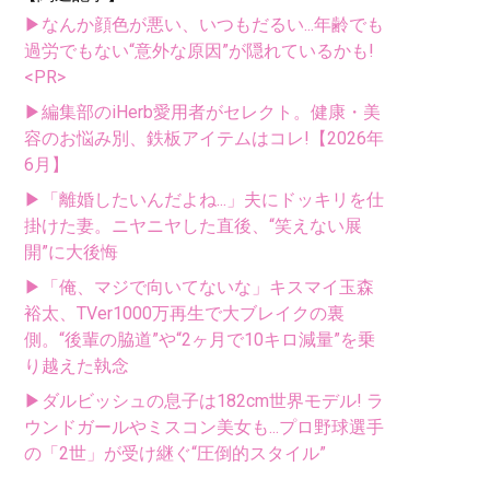
▶なんか顔色が悪い、いつもだるい...年齢でも
過労でもない“意外な原因”が隠れているかも!
<PR>
▶編集部のiHerb愛用者がセレクト。健康・美
容のお悩み別、鉄板アイテムはコレ!【2026年
6月】
▶「離婚したいんだよね...」夫にドッキリを仕
掛けた妻。ニヤニヤした直後、“笑えない展
開”に大後悔
▶「俺、マジで向いてないな」キスマイ玉森
裕太、TVer1000万再生で大ブレイクの裏
側。“後輩の脇道”や“2ヶ月で10キロ減量”を乗
り越えた執念
▶ダルビッシュの息子は182cm世界モデル! ラ
ウンドガールやミスコン美女も...プロ野球選手
の「2世」が受け継ぐ“圧倒的スタイル”