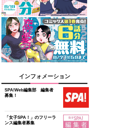
インフォメーション
SPA!Web編集部 編集者
募集！
「女子SPA！」のフリーラ
ンス編集者募集