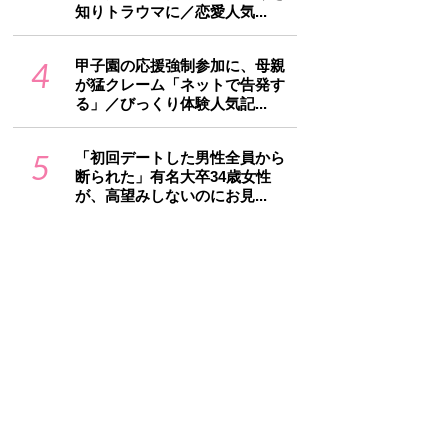
知りトラウマに／恋愛人気...
4
甲子園の応援強制参加に、母親
が猛クレーム「ネットで告発す
る」／びっくり体験人気記...
5
「初回デートした男性全員から
断られた」有名大卒34歳女性
が、高望みしないのにお見...