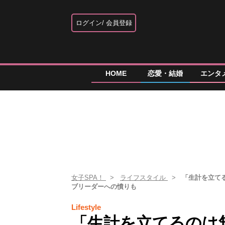
ログイン
会員登録
HOME
恋愛・結婚
エンタ
女子SPA！
ライフスタイル
「生計を立て
ブリーダーへの憤りも
Lifestyle
「生計を立てるのは