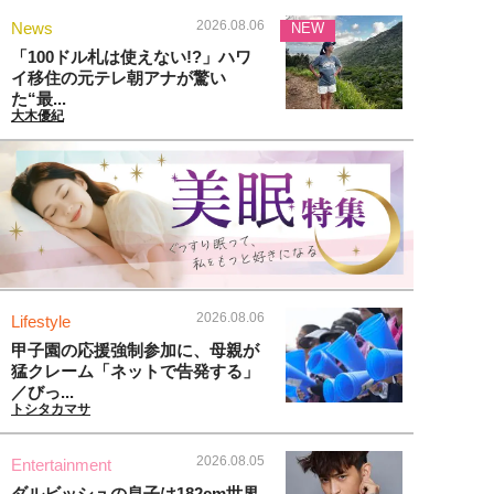
2026.08.06
News
NEW
「100ドル札は使えない!?」ハワ
イ移住の元テレ朝アナが驚い
た“最...
大木優紀
2026.08.06
Lifestyle
甲子園の応援強制参加に、母親が
猛クレーム「ネットで告発する」
／びっ...
トシタカマサ
2026.08.05
Entertainment
ダルビッシュの息子は182cm世界