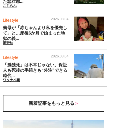
た悲壮感...
こじらぶ
2026.08.04
Lifestyle
義母が「赤ちゃんより私を優先し
て」と…産後6か月で始まった地
獄の義...
姫野桂
2026.08.04
Lifestyle
「孤独死」は不幸じゃない。保証
人も死後の手続きも“外注”できる
時代...
ワタナベ薫
新着記事をもっと見る