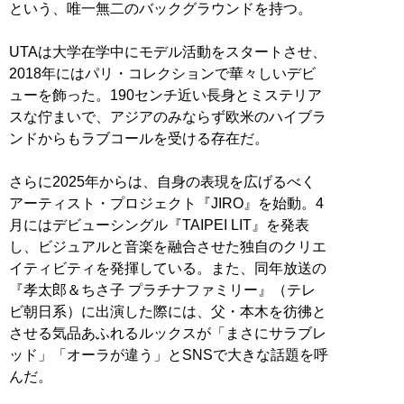
という、唯一無二のバックグラウンドを持つ。
UTAは大学在学中にモデル活動をスタートさせ、
2018年にはパリ・コレクションで華々しいデビ
ューを飾った。190センチ近い長身とミステリア
スな佇まいで、アジアのみならず欧米のハイブラ
ンドからもラブコールを受ける存在だ。
さらに2025年からは、自身の表現を広げるべく
アーティスト・プロジェクト『JIRO』を始動。4
月にはデビューシングル『TAIPEI LIT』を発表
し、ビジュアルと音楽を融合させた独自のクリエ
イティビティを発揮している。また、同年放送の
『孝太郎＆ちさ子 プラチナファミリー』（テレ
ビ朝日系）に出演した際には、父・本木を彷彿と
させる気品あふれるルックスが「まさにサラブレ
ッド」「オーラが違う」とSNSで大きな話題を呼
んだ。