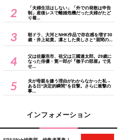
「夫婦生活はしない」「外での発散は申告
2
制」産後レスで離婚危機だった夫婦がたど
り着...
3
朝ドラ、大河とNHK作品で存在感を増す30
歳・井上祐貴。凛とした美しさと“眉間の...
父は佐藤浩市、祖父は三國連太郎。29歳に
4
なった俳優・寛一郎が『徹子の部屋』で見
せ...
夫が母親を嫌う理由がわからなかった私→
5
ある日“決定的瞬間”を目撃。さらに衝撃の
事...
インフォメーション
SPA!Web編集部 編集者募集！