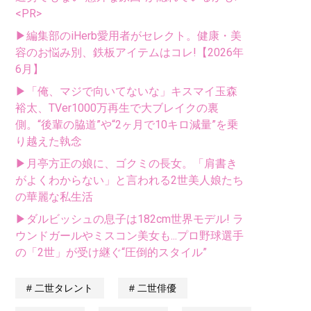
<PR>
▶編集部のiHerb愛用者がセレクト。健康・美
容のお悩み別、鉄板アイテムはコレ!【2026年
6月】
▶「俺、マジで向いてないな」キスマイ玉森
裕太、TVer1000万再生で大ブレイクの裏
側。“後輩の脇道”や“2ヶ月で10キロ減量”を乗
り越えた執念
▶月亭方正の娘に、ゴクミの長女。「肩書き
がよくわからない」と言われる2世美人娘たち
の華麗な私生活
▶ダルビッシュの息子は182cm世界モデル! ラ
ウンドガールやミスコン美女も...プロ野球選手
の「2世」が受け継ぐ“圧倒的スタイル”
二世タレント
二世俳優