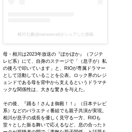
相川七瀬(@nanasecat)がシェアした投稿
母・相川は2023年放送の『ぽかぽか』（フジテ
レビ系）にて、自身のステージで「（息子が）私
の後ろで叩いています」と、RIOが専属ドラマー
として活動していることを公表。ロック界のレジ
ェンドである母を背中から支えるというドラマチ
ックな関係性は、大きな驚きを与えた。
その後、『踊る！さんま御殿！！』（日本テレビ
系）などのバラエティ番組でも親子共演が実現。
相川が息子の成長を優しく見守る一方、RIOも
堂々とした振る舞いで応えるなど、息の合ったト
ークが視聴者の間で「素敵な親子関係」と話題を