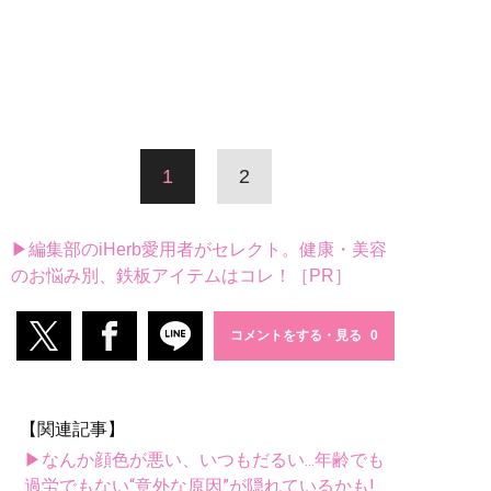
1
2
▶編集部のiHerb愛用者がセレクト。健康・美容
のお悩み別、鉄板アイテムはコレ！［PR］
コメントをする・見る
【関連記事】
▶なんか顔色が悪い、いつもだるい...年齢でも
過労でもない“意外な原因”が隠れているかも!