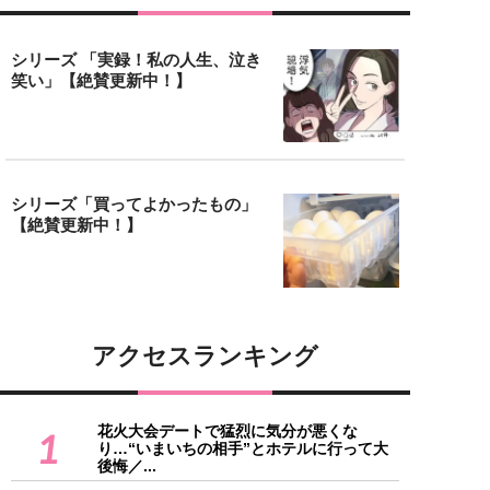
シリーズ 「実録！私の人生、泣き
笑い」【絶賛更新中！】
シリーズ「買ってよかったもの」
【絶賛更新中！】
アクセスランキング
花火大会デートで猛烈に気分が悪くな
1
り…“いまいちの相手”とホテルに行って大
後悔／...