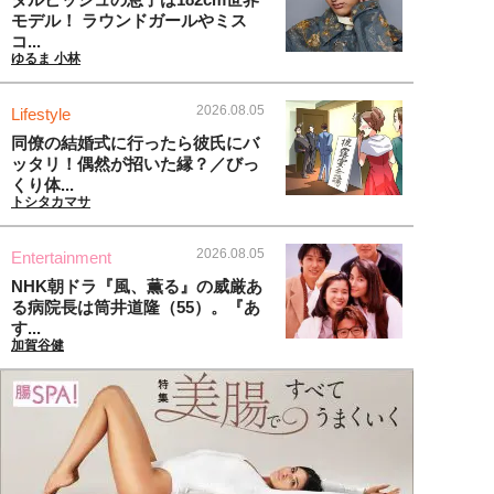
モデル！ ラウンドガールやミス
コ...
ゆるま 小林
2026.08.05
Lifestyle
同僚の結婚式に行ったら彼氏にバ
ッタリ！偶然が招いた縁？／びっ
くり体...
トシタカマサ
2026.08.05
Entertainment
NHK朝ドラ『風、薫る』の威厳あ
る病院長は筒井道隆（55）。『あ
す...
加賀谷健