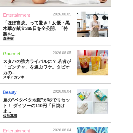
2026.08.05
Entertainment
「ほぼ自炊」って驚き！女優・黒
木華が献立365日を全公開、「特
製お...
森美樹
2026.08.05
Gourmet
スタバの強力ライバルに？ 若者が
「ゴンチャ」を選ぶワケ。タピオ
カの...
スギアカツキ
2026.08.04
Beauty
夏の“ベタベタ地獄”が秒でリセッ
ト！ ダイソーの110円「日焼け
止...
佐治真澄
2026.08.04
Entertainment