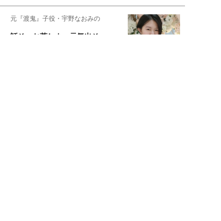
元『渡鬼』子役・宇野なおみの
話そ、お茶しよっ元気出そ
恋愛コンサル菊乃が出会った女性たち
私が結婚できないワケ
元局アナ・アラフォー、アンヌ遙香の
北海道シンプルライフ
宇垣美里が映画への想いを綴る
宇垣美里の沼落ちシネマ