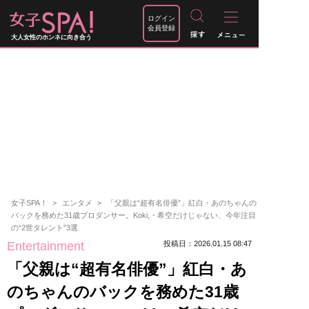
ログイン
会員登録
大人女性のホンネに向き合う
女子SPA！
エンタメ
「父親は“超有名俳優”」紅白・あのちゃんの
バックを務めた31歳プロダンサー。Koki,・希空だけじゃない、今年注目
の“2世タレント”3選
Entertainment
投稿日：2026.01.15 08:47
「父親は“超有名俳優”」紅白・あ
のちゃんのバックを務めた31歳