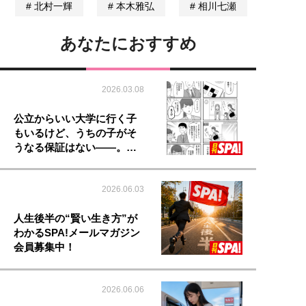
北村一輝
本木雅弘
相川七瀬
あなたにおすすめ
2026.03.08
公立からいい大学に行く子
もいるけど、うちの子がそ
うなる保証はない――。…
2026.06.03
人生後半の“賢い生き方”が
わかるSPA!メールマガジン
会員募集中！
2026.06.06