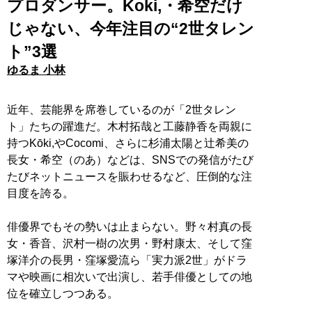
プロダンサー。Koki,・希空だけ
じゃない、今年注目の“2世タレン
ト”3選
ゆるま 小林
近年、芸能界を席巻しているのが「2世タレン
ト」たちの躍進だ。木村拓哉と工藤静香を両親に
持つKōki,やCocomi、さらに杉浦太陽と辻希美の
長女・希空（のあ）などは、SNSでの発信がたび
たびネットニュースを賑わせるなど、圧倒的な注
目度を誇る。
俳優界でもその勢いは止まらない。野々村真の長
女・香音、沢村一樹の次男・野村康太、そして窪
塚洋介の長男・窪塚愛流ら「実力派2世」がドラ
マや映画に相次いで出演し、若手俳優としての地
位を確立しつつある。