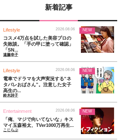
新着記事
2026.08.06
Lifestyle
NEW
コスメ4万点を試した美容プロの
失敗談。「手の甲に塗って確認」
「SN...
遠藤幸子
2026.08.06
Lifestyle
NEW
電車でドラマを大声実況する“ネ
タバレおばさん”。注意した女子
高生の...
鈴木詩子
2026.08.06
Entertainment
NEW
「俺、マジで向いてないな」キス
マイ玉森裕太、TVer1000万再生...
こじらぶ