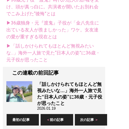
け、頭が真っ白に。共演者が開いたお別れ会
でこみ上げた“後悔”とは
▶36歳独身・元『渡鬼』子役が「金八先生に
出ている友人が羨ましかった」ワケ。女友達
の愛が重すぎる現在とは
▶「話しかけられてもほとんど無視みたい
な...」海外一人旅で見た“日本人の姿”に36歳・
元子役が思ったこと
この連載の前回記事
「話しかけられてもほとんど無
視みたいな…」海外一人旅で見
た“日本人の姿”に36歳・元子役
が思ったこと
2026.01.19
最初の記事
前の記事
次の記事