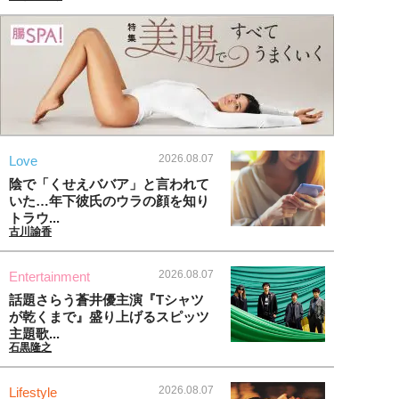
2026.08.07
Love
陰で「くせえババア」と言われて
いた…年下彼氏のウラの顔を知り
トラウ...
古川諭香
2026.08.07
Entertainment
話題さらう蒼井優主演『Tシャツ
が乾くまで』盛り上げるスピッツ
主題歌...
石黒隆之
2026.08.07
Lifestyle