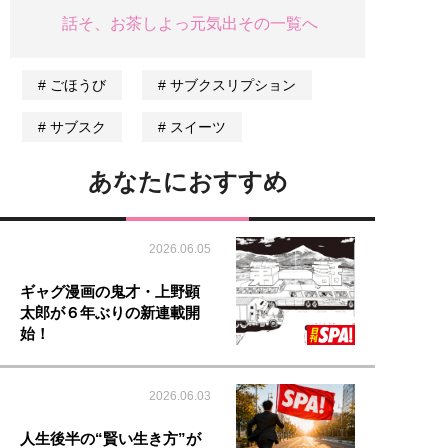
話そ、お茶しよっ元気出その一覧へ
ごほうび
サブクスリプション
サブスク
スイーツ
あなたにおすすめ
2026.06.05
ギャグ漫画の鬼才・上野顕
太郎が６年ぶりの新連載開
始！
2026.06.03
人生後半の“賢い生き方”が