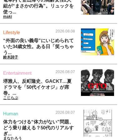
組が“まさかの行為”。リュックを
使っ...
maki
2026.08.08
Lifestyle
“外面の良い義母”にいじめられて
いた34歳女性。ある日「笑っちゃ
う...
鈴木詩子
2026.08.07
Entertainment
堺雅人、反町隆史、GACKT…夏
ドラマを「50代イケオジ」が席
巻。...
こじらぶ
2026.08.07
Human
体力をつける“体力がない”問題、
どう乗り越える？50代のリアルす
ぎ...
まなたろう