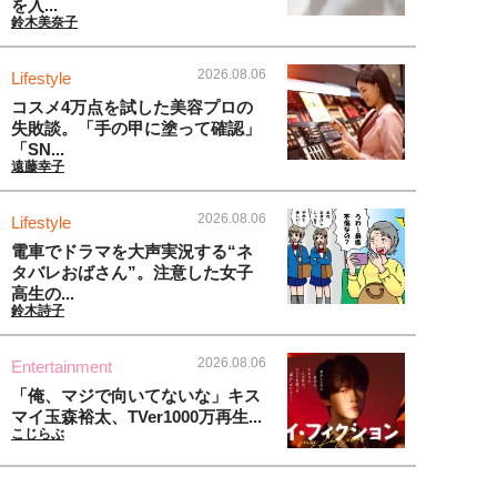
を入...
鈴木美奈子
2026.08.06
Lifestyle
コスメ4万点を試した美容プロの
失敗談。「手の甲に塗って確認」
「SN...
遠藤幸子
2026.08.06
Lifestyle
電車でドラマを大声実況する“ネ
タバレおばさん”。注意した女子
高生の...
鈴木詩子
2026.08.06
Entertainment
「俺、マジで向いてないな」キス
マイ玉森裕太、TVer1000万再生...
こじらぶ