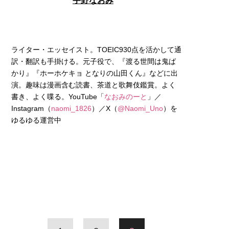
宇野なおみ
ライター・エッセイスト。TOEIC930点を活かして通
訳・翻訳も手掛ける。元子役で、『渡る世間は鬼ば
かり』『ホーホケキョ となりの山田くん』などに出
演。趣味は漫画含む読書、茶道と歌舞伎鑑賞。よく
書き、よく喋る。YouTube「
なおみのーと
」／
Instagram（
naomi_1826
）／X（
@Naomi_Uno
）を
ゆるゆる運営中