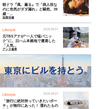
朝ドラ『風、薫る』で「病人役な
のに色気がダダ漏れ」と騒然。39
歳・...
加賀谷健
2026.08.07
Lifestyle
元TBSアナが“一人で猛パニッ
ク”に。日ハム本拠地で遭遇した
「人気...
アンヌ遙香
2026.08.07
Lifestyle
「旅行に絶対持っていきたいポー
チ」が無印にあった！ 濡れたもの