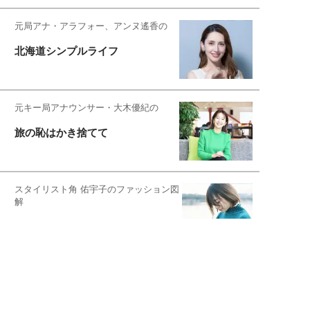
元局アナ・アラフォー、アンヌ遙香の
北海道シンプルライフ
元キー局アナウンサー・大木優紀の
旅の恥はかき捨てて
スタイリスト角 佑宇子のファッション図
解
失敗しない日常オシャレ
元『渡鬼』子役・宇野なおみの
話そ、お茶しよっ元気出そ