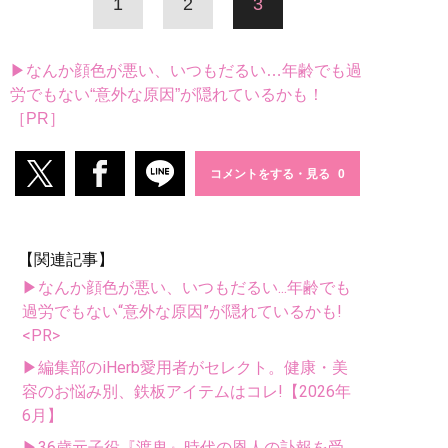
1
2
3
▶なんか顔色が悪い、いつもだるい…年齢でも過
労でもない“意外な原因”が隠れているかも！
［PR］
コメントをする・見る
【関連記事】
▶なんか顔色が悪い、いつもだるい...年齢でも
過労でもない“意外な原因”が隠れているかも!
<PR>
▶編集部のiHerb愛用者がセレクト。健康・美
容のお悩み別、鉄板アイテムはコレ!【2026年
6月】
▶36歳元子役『渡鬼』時代の恩人の訃報を受