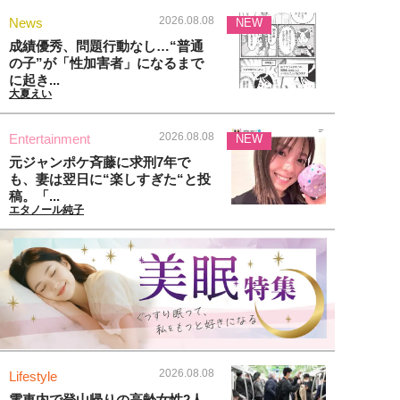
2026.08.08
News
NEW
成績優秀、問題行動なし…“普通
の子”が「性加害者」になるまで
に起き...
大夏えい
2026.08.08
Entertainment
NEW
元ジャンポケ斉藤に求刑7年で
も、妻は翌日に“楽しすぎた“と投
稿。「...
エタノール純子
2026.08.08
Lifestyle
電車内で登山帰りの高齢女性2人