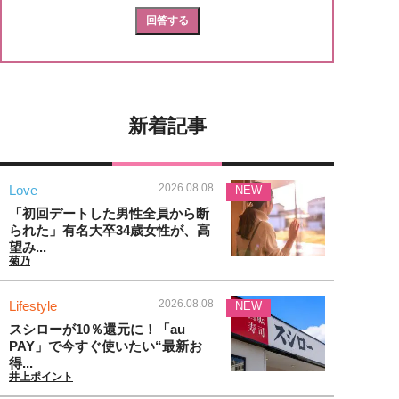
新着記事
2026.08.08
Love
NEW
「初回デートした男性全員から断
られた」有名大卒34歳女性が、高
望み...
菊乃
2026.08.08
Lifestyle
NEW
スシローが10％還元に！「au
PAY」で今すぐ使いたい“最新お
得...
井上ポイント