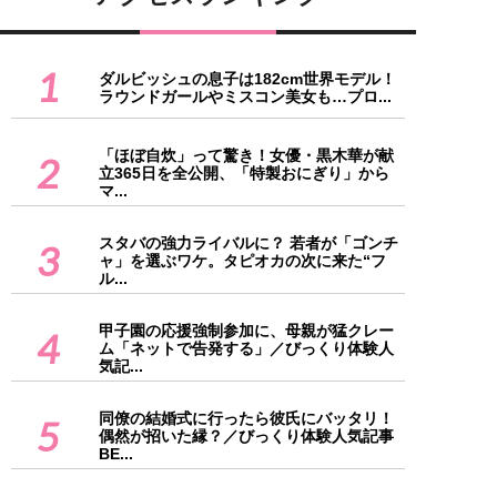
1
ダルビッシュの息子は182cm世界モデル！
ラウンドガールやミスコン美女も…プロ...
「ほぼ自炊」って驚き！女優・黒木華が献
2
立365日を全公開、「特製おにぎり」から
マ...
スタバの強力ライバルに？ 若者が「ゴンチ
3
ャ」を選ぶワケ。タピオカの次に来た“フ
ル...
甲子園の応援強制参加に、母親が猛クレー
4
ム「ネットで告発する」／びっくり体験人
気記...
同僚の結婚式に行ったら彼氏にバッタリ！
5
偶然が招いた縁？／びっくり体験人気記事
BE...