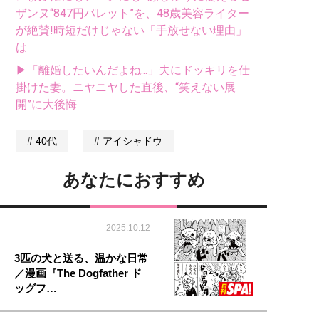
ザンヌ“847円パレット”を、48歳美容ライター
が絶賛!時短だけじゃない「手放せない理由」
は
▶「離婚したいんだよね...」夫にドッキリを仕
掛けた妻。ニヤニヤした直後、“笑えない展
開”に大後悔
40代
アイシャドウ
あなたにおすすめ
2025.10.12
3匹の犬と送る、温かな日常
／漫画『The Dogfather ド
ッグフ…