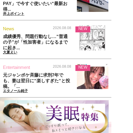
PAY」で今すぐ使いたい“最新お
得...
井上ポイント
2026.08.08
News
NEW
成績優秀、問題行動なし…“普通
の子”が「性加害者」になるまで
に起き...
大夏えい
2026.08.08
Entertainment
NEW
元ジャンポケ斉藤に求刑7年で
も、妻は翌日に“楽しすぎた“と投
稿。「...
エタノール純子