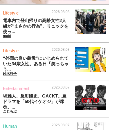
2026.08.08
Lifestyle
電車内で登山帰りの高齢女性2人
組が“まさかの行為”。リュックを
使っ...
maki
2026.08.08
Lifestyle
“外面の良い義母”にいじめられて
いた34歳女性。ある日「笑っちゃ
う...
鈴木詩子
2026.08.07
Entertainment
堺雅人、反町隆史、GACKT…夏
ドラマを「50代イケオジ」が席
巻。...
こじらぶ
2026.08.07
Human