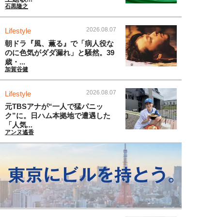
石黒隆之
2026.08.07
Lifestyle
朝ドラ『風、薫る』で「病人役な
のに色気がダダ漏れ」と騒然。39
歳・...
加賀谷健
2026.08.07
Lifestyle
元TBSアナが“一人で猛パニッ
ク”に。日ハム本拠地で遭遇した
「人気...
アンヌ遙香