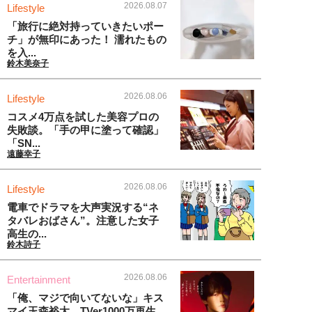
2026.08.07
Lifestyle
「旅行に絶対持っていきたいポー
チ」が無印にあった！ 濡れたもの
を入...
鈴木美奈子
2026.08.06
Lifestyle
コスメ4万点を試した美容プロの
失敗談。「手の甲に塗って確認」
「SN...
遠藤幸子
2026.08.06
Lifestyle
電車でドラマを大声実況する“ネ
タバレおばさん”。注意した女子
高生の...
鈴木詩子
2026.08.06
Entertainment
「俺、マジで向いてないな」キス
マイ玉森裕太、TVer1000万再生...