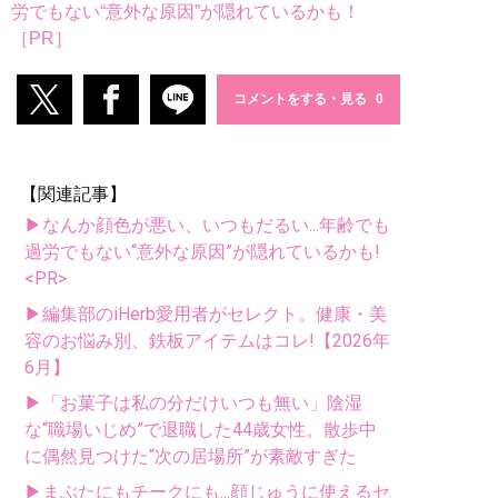
労でもない“意外な原因”が隠れているかも！
［PR］
コメントをする・見る
【関連記事】
▶なんか顔色が悪い、いつもだるい...年齢でも
過労でもない“意外な原因”が隠れているかも!
<PR>
▶編集部のiHerb愛用者がセレクト。健康・美
容のお悩み別、鉄板アイテムはコレ!【2026年
6月】
▶「お菓子は私の分だけいつも無い」陰湿
な“職場いじめ”で退職した44歳女性。散歩中
に偶然見つけた“次の居場所”が素敵すぎた
▶まぶたにもチークにも...顔じゅうに使えるセ