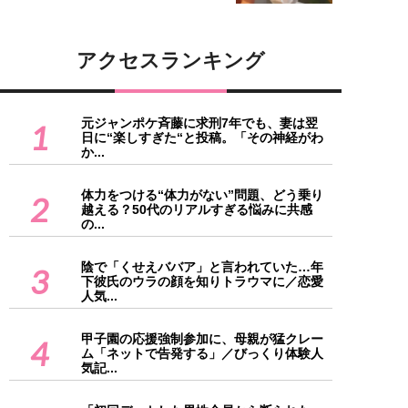
アクセスランキング
元ジャンポケ斉藤に求刑7年でも、妻は翌
1
日に“楽しすぎた“と投稿。「その神経がわ
か...
体力をつける“体力がない”問題、どう乗り
2
越える？50代のリアルすぎる悩みに共感
の...
陰で「くせえババア」と言われていた…年
3
下彼氏のウラの顔を知りトラウマに／恋愛
人気...
甲子園の応援強制参加に、母親が猛クレー
4
ム「ネットで告発する」／びっくり体験人
気記...