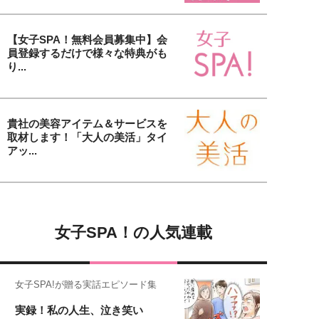
【女子SPA！無料会員募集中】会
員登録するだけで様々な特典がも
り...
貴社の美容アイテム＆サービスを
取材します！「大人の美活」タイ
アッ...
女子SPA！の人気連載
女子SPA!が贈る実話エピソード集
実録！私の人生、泣き笑い