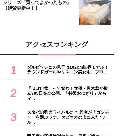
シリーズ「買ってよかったもの」
【絶賛更新中！】
アクセスランキング
1
ダルビッシュの息子は182cm世界モデル！
ラウンドガールやミスコン美女も…プロ...
「ほぼ自炊」って驚き！女優・黒木華が献
2
立365日を全公開、「特製おにぎり」から
マ...
スタバの強力ライバルに？ 若者が「ゴンチ
3
ャ」を選ぶワケ。タピオカの次に来た“フ
ル...