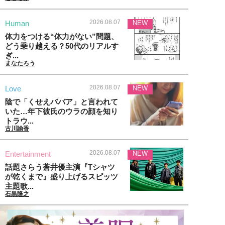
2026.08.07
Human
NEW
体力をつける“体力がない”問題、
どう乗り越える？50代のリアルす
ぎ...
まなたろう
2026.08.07
Love
NEW
陰で「くせえババア」と言われて
いた…年下彼氏のウラの顔を知り
トラウ...
古川諭香
2026.08.07
Entertainment
NEW
話題さらう蒼井優主演『Tシャツ
が乾くまで』盛り上げるスピッツ
主題歌...
石黒隆之