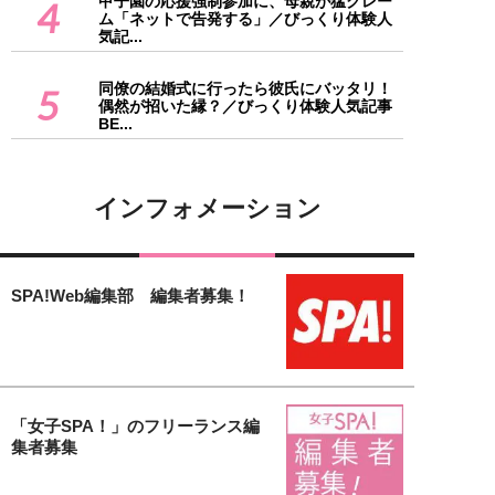
甲子園の応援強制参加に、母親が猛クレー
4
ム「ネットで告発する」／びっくり体験人
気記...
同僚の結婚式に行ったら彼氏にバッタリ！
5
偶然が招いた縁？／びっくり体験人気記事
BE...
インフォメーション
SPA!Web編集部 編集者募集！
「女子SPA！」のフリーランス編
集者募集