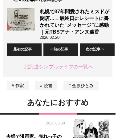
札幌で37年間愛されたミスドが
閉店…→最終日にレシートに書
かれていた“メッセージ”に感動
｜元TBSアナ・アンヌ遙香
2026.02.20
最初の記事
前の記事
次の記事
北海道シンプルライフの一覧へ
作家
読書
金原ひとみ
あなたにおすすめ
2026.03.30
夫婦で漫画家。売れっ子の