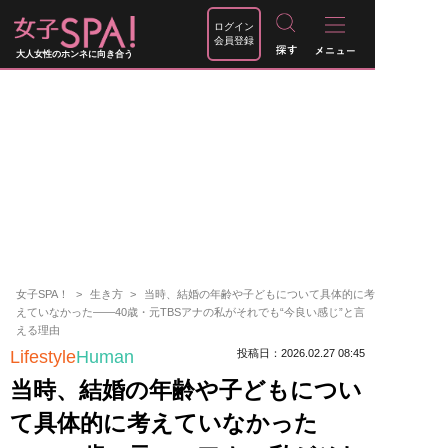
ログイン
会員登録
大人女性のホンネに向き合う
女子SPA！
生き方
当時、結婚の年齢や子どもについて具体的に考
えていなかった――40歳・元TBSアナの私がそれでも“今良い感じ”と言
える理由
Lifestyle
Human
投稿日：2026.02.27 08:45
当時、結婚の年齢や子どもについ
て具体的に考えていなかった