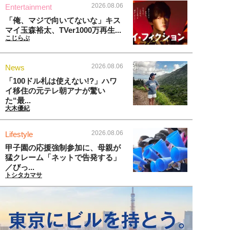
2026.08.06
Entertainment
「俺、マジで向いてないな」キス
マイ玉森裕太、TVer1000万再生...
こじらぶ
2026.08.06
News
「100ドル札は使えない!?」ハワ
イ移住の元テレ朝アナが驚い
た“最...
大木優紀
2026.08.06
Lifestyle
甲子園の応援強制参加に、母親が
猛クレーム「ネットで告発する」
／びっ...
トシタカマサ