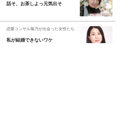
話そ、お茶しよっ元気出そ
恋愛コンサル菊乃が出会った女性たち
私が結婚できないワケ
宇垣美里が映画への想いを綴る
宇垣美里の沼落ちシネマ
松本穂香が映画愛を語ります
銀幕ロンリーガール
猫バカライターがおくる