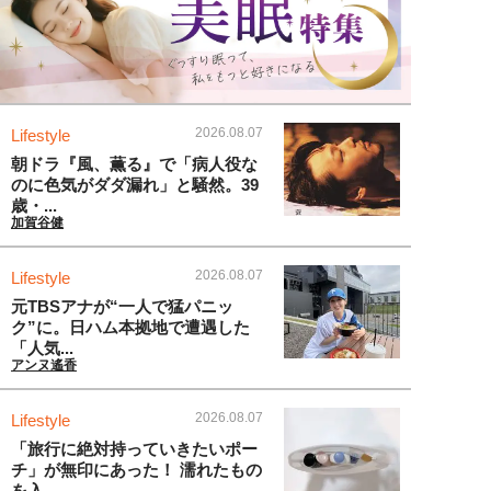
2026.08.07
Lifestyle
朝ドラ『風、薫る』で「病人役な
のに色気がダダ漏れ」と騒然。39
歳・...
加賀谷健
2026.08.07
Lifestyle
元TBSアナが“一人で猛パニッ
ク”に。日ハム本拠地で遭遇した
「人気...
アンヌ遙香
2026.08.07
Lifestyle
「旅行に絶対持っていきたいポー
チ」が無印にあった！ 濡れたもの
を入...