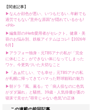
【関連記事】
▶なんか顔色が悪い、いつもだるい...年齢でも
過労でもない“意外な原因”が隠れているかも!
<PR>
▶編集部のiHerb愛用者がセレクト。健康・美
容のお悩み別、鉄板アイテムはコレ!【2026年
6月】
▶アラフォー独身・元TBSアナの私が「完全
に休むこと」ができない体になってしまった
ワケ。今更気づいた大切なこと
▶「あぁ忙しい、でも幸せ」元TBSアナの私
が札幌に帰ってきてハマった野球観戦の魅力
▶朝ドラ『風、薫る』で「病人役なのに色気
がダダ漏れ」と騒然。39歳・人気俳優が藁の
寝床で見せた“尋常じゃない色気”の正体
この連載の前回記事