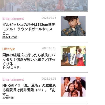
2026.08.05
Entertainment
ダルビッシュの息子は182cm世界
モデル！ ラウンドガールやミス
コ...
ゆるま 小林
2026.08.05
Lifestyle
同僚の結婚式に行ったら彼氏にバ
ッタリ！偶然が招いた縁？／びっ
くり体...
トシタカマサ
2026.08.05
Entertainment
NHK朝ドラ『風、薫る』の威厳あ
る病院長は筒井道隆（55）。『あ
す...
加賀谷健