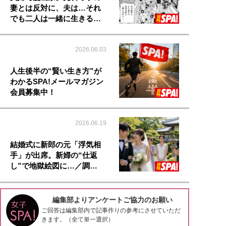
妻とは反対に、夫は…それ
でも二人は一緒に生きる…
2026.06.03
人生後半の“賢い生き方”が
わかるSPA!メールマガジン
会員募集中！
2026.06.19
結婚式に新郎の元「浮気相
手」が出席。新婦の“仕返
し”で地獄絵図に…／調…