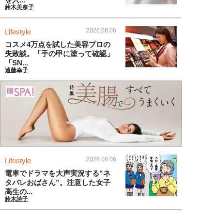
鈴木美奈子
2026.08.06
Lifestyle
コスメ4万点を試した美容プロの
失敗談。「手の甲に塗って確認」
「SN...
遠藤幸子
2026.08.06
Lifestyle
電車でドラマを大声実況する“ネ
タバレおばさん”。注意した女子
高生の...
鈴木詩子