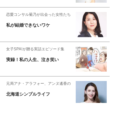
恋愛コンサル菊乃が出会った女性たち
私が結婚できないワケ
女子SPA!が贈る実話エピソード集
実録！私の人生、泣き笑い
元局アナ・アラフォー、アンヌ遙香の
北海道シンプルライフ
元キー局アナウンサー・大木優紀の
旅の恥はかき捨てて