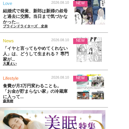
2026.08.10
Love
NEW
結婚式で発覚、新郎は新婦の叔母
と過去に交際。当日まで気づかな
かった...
ブラインドライターズ 史奈
2026.08.10
News
NEW
「イヤと言ってもやめてくれない
人」は、どうして生まれる？ 専門
家が...
大夏えい
2026.08.10
Lifestyle
NEW
食費が月3万円変わることも。
「お金が貯まらない家」の冷蔵庫
に入って...
森美樹