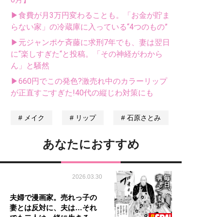
▶食費が月3万円変わることも。「お金が貯ま
らない家」の冷蔵庫に入っている“4つのもの”
▶元ジャンポケ斉藤に求刑7年でも、妻は翌日
に“楽しすぎた“と投稿。「その神経がわから
ん」と騒然
▶660円でこの発色?激売れ中のカラーリップ
が正直すごすぎた!40代の縦じわ対策にも
メイク
リップ
石原さとみ
あなたにおすすめ
2026.03.30
夫婦で漫画家。売れっ子の
妻とは反対に、夫は…それ