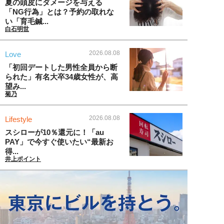
夏の頭皮にダメージを与える
「NG行為」とは？予約の取れな
い「育毛鍼...
白石明世
2026.08.08
Love
「初回デートした男性全員から断
られた」有名大卒34歳女性が、高
望み...
菊乃
2026.08.08
Lifestyle
スシローが10％還元に！「au
PAY」で今すぐ使いたい“最新お
得...
井上ポイント