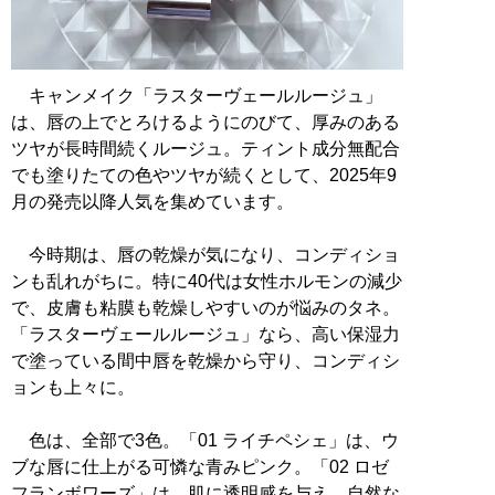
キャンメイク「ラスターヴェールルージュ」
は、唇の上でとろけるようにのびて、厚みのある
ツヤが長時間続くルージュ。ティント成分無配合
でも塗りたての色やツヤが続くとして、2025年9
月の発売以降人気を集めています。
今時期は、唇の乾燥が気になり、コンディショ
ンも乱れがちに。特に40代は女性ホルモンの減少
で、皮膚も粘膜も乾燥しやすいのが悩みのタネ。
「ラスターヴェールルージュ」なら、高い保湿力
で塗っている間中唇を乾燥から守り、コンディシ
ョンも上々に。
色は、全部で3色。「01 ライチペシェ」は、ウ
ブな唇に仕上がる可憐な青みピンク。「02 ロゼ
フランボワーズ」は、肌に透明感を与え、自然な