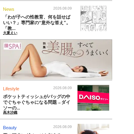
2026.08.09
News
「わが子への性教育、何を話せば
いい？」専門家の“意外な答え”。
「教...
大夏えい
2026.08.09
Lifestyle
ポケットティッシュがバッグの中
でぐちゃぐちゃになる問題→ダイ
ソーの...
高木沙織
2026.08.09
Beauty