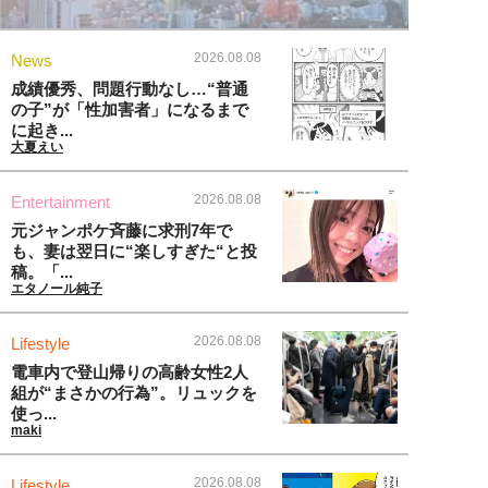
2026.08.08
News
成績優秀、問題行動なし…“普通
の子”が「性加害者」になるまで
に起き...
大夏えい
2026.08.08
Entertainment
元ジャンポケ斉藤に求刑7年で
も、妻は翌日に“楽しすぎた“と投
稿。「...
エタノール純子
2026.08.08
Lifestyle
電車内で登山帰りの高齢女性2人
組が“まさかの行為”。リュックを
使っ...
maki
2026.08.08
Lifestyle