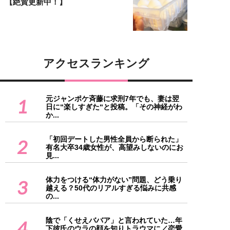
【絶賛更新中！】
アクセスランキング
元ジャンポケ斉藤に求刑7年でも、妻は翌
1
日に“楽しすぎた“と投稿。「その神経がわ
か...
「初回デートした男性全員から断られた」
2
有名大卒34歳女性が、高望みしないのにお
見...
体力をつける“体力がない”問題、どう乗り
3
越える？50代のリアルすぎる悩みに共感
の...
陰で「くせえババア」と言われていた…年
4
下彼氏のウラの顔を知りトラウマに／恋愛