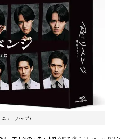
の果てに-』（バップ）
では、主人公の元夫・小林幸助を演じました。幸助は平