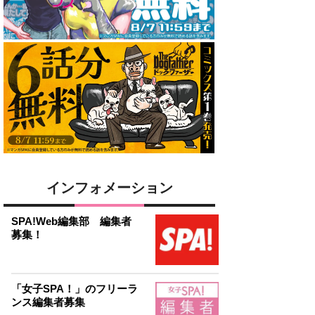
インフォメーション
SPA!Web編集部 編集者
募集！
「女子SPA！」のフリーラ
ンス編集者募集