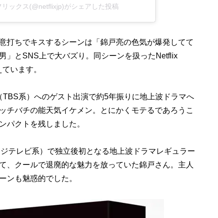
ネットフリックス(@netflixjp)がシェアした投稿
意打ちでキスするシーンは「錦戸亮の色気が爆発してて
とSNS上で大バズり。同シーンを扱ったNetflix
超えています。
（TBS系）へのゲスト出演で約5年振りに地上波ドラマへ
ッチバチの能天気イケメン。とにかくモテるであろうこ
ンパクトを残しました。
（フジテレビ系）で独立後初となる地上波ドラマレギュラー
て、クールで退廃的な魅力を放っていた錦戸さん。主人
ーンも魅惑的でした。