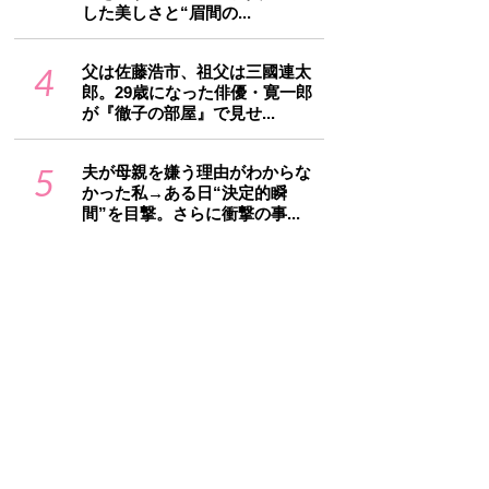
した美しさと“眉間の...
4
父は佐藤浩市、祖父は三國連太
郎。29歳になった俳優・寛一郎
が『徹子の部屋』で見せ...
5
夫が母親を嫌う理由がわからな
かった私→ある日“決定的瞬
間”を目撃。さらに衝撃の事...