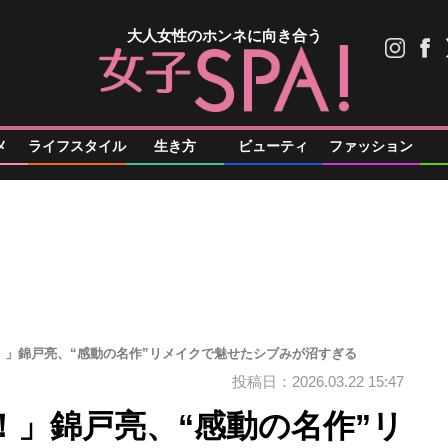
大人女性のホンネに向き合う
メ
ライフスタイル
生き方
ビューティ
ファッション
！」錦戸亮、“感動の名作”リメイクで魅せたシブみが沼すぎる
投稿日：2026.03.22 15:47
！」錦戸亮、“感動の名作”リ