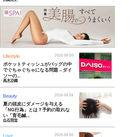
2026.08.09
Lifestyle
ポケットティッシュがバッグの中
でぐちゃぐちゃになる問題→ダイ
ソーの...
高木沙織
2026.08.09
Beauty
夏の頭皮にダメージを与える
「NG行為」とは？予約の取れな
い「育毛鍼...
白石明世
2026.08.08
Love