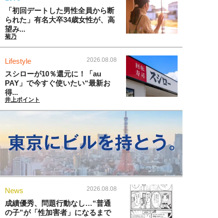
「初回デートした男性全員から断
られた」有名大卒34歳女性が、高
望み...
菊乃
2026.08.08
Lifestyle
スシローが10％還元に！「au
PAY」で今すぐ使いたい“最新お
得...
井上ポイント
2026.08.08
News
成績優秀、問題行動なし…“普通
の子”が「性加害者」になるまで