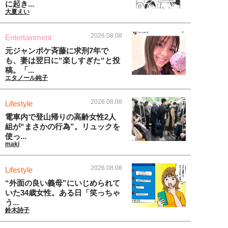
に起き...
大夏えい
2026.08.08
Entertainment
元ジャンポケ斉藤に求刑7年で
も、妻は翌日に“楽しすぎた“と投
稿。「...
エタノール純子
2026.08.08
Lifestyle
電車内で登山帰りの高齢女性2人
組が“まさかの行為”。リュックを
使っ...
maki
2026.08.08
Lifestyle
“外面の良い義母”にいじめられて
いた34歳女性。ある日「笑っちゃ
う...
鈴木詩子