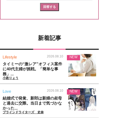
新着記事
2026.08.10
Lifestyle
NEW
タイミーの“激レア”オフィス案件
に40代主婦が挑戦。「簡単な事
務」...
小政りょう
2026.08.10
Love
NEW
結婚式で発覚、新郎は新婦の叔母
と過去に交際。当日まで気づかな
かった...
ブラインドライターズ 史奈