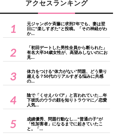
アクセスランキング
元ジャンポケ斉藤に求刑7年でも、妻は翌
1
日に“楽しすぎた“と投稿。「その神経がわ
か...
「初回デートした男性全員から断られた」
2
有名大卒34歳女性が、高望みしないのにお
見...
体力をつける“体力がない”問題、どう乗り
3
越える？50代のリアルすぎる悩みに共感
の...
陰で「くせえババア」と言われていた…年
4
下彼氏のウラの顔を知りトラウマに／恋愛
人気...
成績優秀、問題行動なし…“普通の子”が
5
「性加害者」になるまでに起きていたこ
と。「...