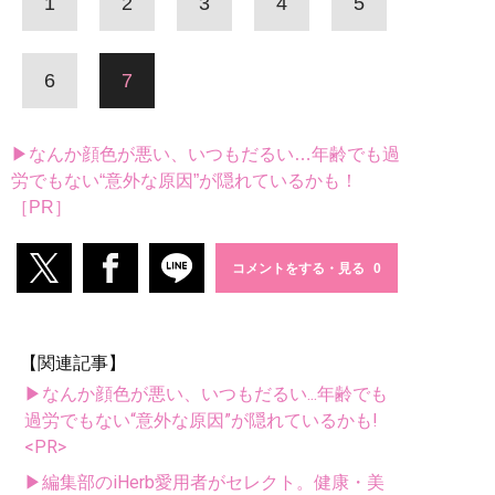
1
2
3
4
5
6
7
▶なんか顔色が悪い、いつもだるい…年齢でも過
労でもない“意外な原因”が隠れているかも！
［PR］
コメントをする・見る
【関連記事】
▶なんか顔色が悪い、いつもだるい...年齢でも
過労でもない“意外な原因”が隠れているかも!
<PR>
▶編集部のiHerb愛用者がセレクト。健康・美