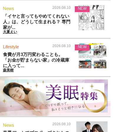
2026.08.10
News
NEW
「イヤと言ってもやめてくれない
人」は、どうして生まれる？ 専門
家が...
大夏えい
2026.08.10
Lifestyle
NEW
食費が月3万円変わることも。
「お金が貯まらない家」の冷蔵庫
に入って...
森美樹
2026.08.10
News