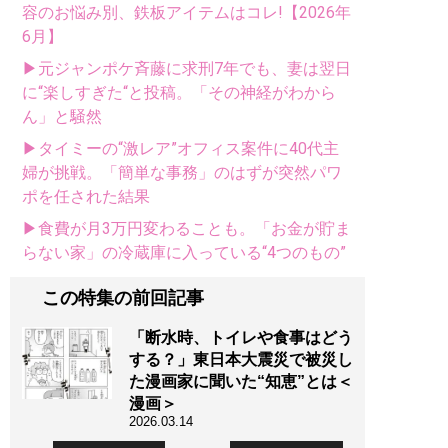
容のお悩み別、鉄板アイテムはコレ!【2026年
6月】
▶元ジャンポケ斉藤に求刑7年でも、妻は翌日
に“楽しすぎた“と投稿。「その神経がわから
ん」と騒然
▶タイミーの“激レア”オフィス案件に40代主
婦が挑戦。「簡単な事務」のはずが突然パワ
ポを任された結果
▶食費が月3万円変わることも。「お金が貯ま
らない家」の冷蔵庫に入っている“4つのもの”
この特集の前回記事
「断水時、トイレや食事はどう
する？」東日本大震災で被災し
た漫画家に聞いた“知恵”とは＜
漫画＞
2026.03.14