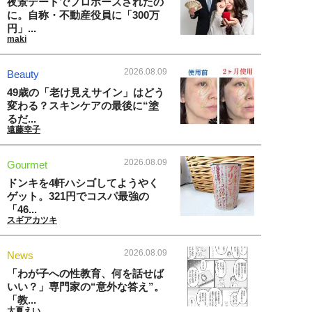
夜景デートでプロポーズされたの
に。自称・不動産役員に「300万
円」...
maki
2026.08.09
Beauty
49歳の「老け見えサイン」はどう
変わる？スキンケアの最後に“塗
るだ...
遠藤幸子
2026.08.09
Gourmet
ドンキを4軒ハシゴしてようやく
ゲット。321円でコスパ最強の
「46...
スギアカツキ
2026.08.09
News
「わが子への性教育、何を話せば
いい？」専門家の“意外な答え”。
「教...
大夏えい