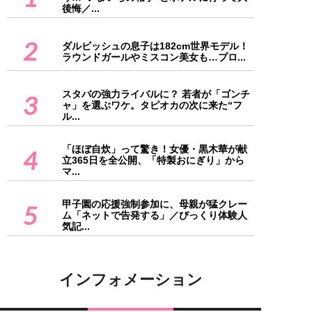
後悔／...
2
ダルビッシュの息子は182cm世界モデル！
ラウンドガールやミスコン美女も…プロ...
スタバの強力ライバルに？ 若者が「ゴンチ
3
ャ」を選ぶワケ。タピオカの次に来た“フ
ル...
「ほぼ自炊」って驚き！女優・黒木華が献
4
立365日を全公開、「特製おにぎり」から
マ...
甲子園の応援強制参加に、母親が猛クレー
5
ム「ネットで告発する」／びっくり体験人
気記...
インフォメーション