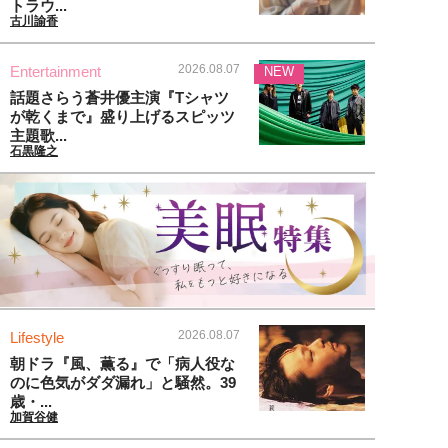
トラウ...
古川諭香
2026.08.07
Entertainment
NEW
話題さらう蒼井優主演『Tシャツ
が乾くまで』盛り上げるスピッツ
主題歌...
石黒隆之
2026.08.07
Lifestyle
朝ドラ『風、薫る』で「病人役な
のに色気がダダ漏れ」と騒然。39
歳・...
加賀谷健