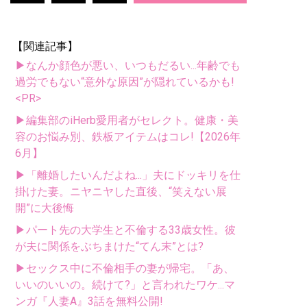
【関連記事】
▶なんか顔色が悪い、いつもだるい...年齢でも
過労でもない“意外な原因”が隠れているかも!
<PR>
▶編集部のiHerb愛用者がセレクト。健康・美
容のお悩み別、鉄板アイテムはコレ!【2026年
6月】
▶「離婚したいんだよね...」夫にドッキリを仕
掛けた妻。ニヤニヤした直後、“笑えない展
開”に大後悔
▶パート先の大学生と不倫する33歳女性。彼
が夫に関係をぶちまけた“てん末”とは?
▶セックス中に不倫相手の妻が帰宅。「あ、
いいのいいの。続けて?」と言われたワケ...マ
ンガ『人妻A』3話を無料公開!