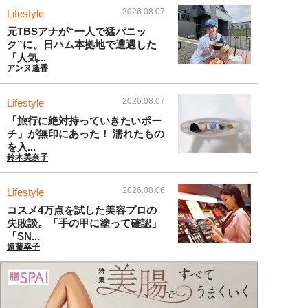
2026.08.07
Lifestyle
元TBSアナが“一人で猛パニッ
ク”に。日ハム本拠地で遭遇した
「人気...
アンヌ遙香
2026.08.07
Lifestyle
「旅行に絶対持っていきたいポー
チ」が無印にあった！ 濡れたもの
を入...
鈴木美奈子
2026.08.06
Lifestyle
コスメ4万点を試した美容プロの
失敗談。「手の甲に塗って確認」
「SN...
遠藤幸子