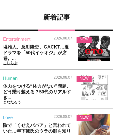
新着記事
2026.08.07
Entertainment
NEW
堺雅人、反町隆史、GACKT…夏
ドラマを「50代イケオジ」が席
巻。...
こじらぶ
2026.08.07
Human
NEW
体力をつける“体力がない”問題、
どう乗り越える？50代のリアルす
ぎ...
まなたろう
2026.08.07
Love
NEW
陰で「くせえババア」と言われて
いた…年下彼氏のウラの顔を知り