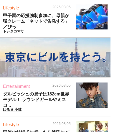
2026.08.06
Lifestyle
甲子園の応援強制参加に、母親が
猛クレーム「ネットで告発する」
／びっ...
トシタカマサ
2026.08.05
Entertainment
ダルビッシュの息子は182cm世界
モデル！ ラウンドガールやミス
コ...
ゆるま 小林
2026.08.05
Lifestyle