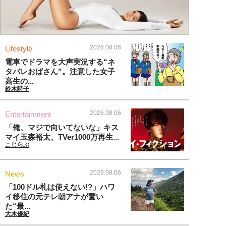
2026.08.06
Lifestyle
電車でドラマを大声実況する“ネ
タバレおばさん”。注意した女子
高生の...
鈴木詩子
2026.08.06
Entertainment
「俺、マジで向いてないな」キス
マイ玉森裕太、TVer1000万再生...
こじらぶ
2026.08.06
News
「100ドル札は使えない!?」ハワ
イ移住の元テレ朝アナが驚い
た“最...
大木優紀