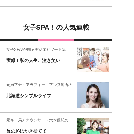
女子SPA！の人気連載
女子SPA!が贈る実話エピソード集
実録！私の人生、泣き笑い
元局アナ・アラフォー、アンヌ遙香の
北海道シンプルライフ
元キー局アナウンサー・大木優紀の
旅の恥はかき捨てて