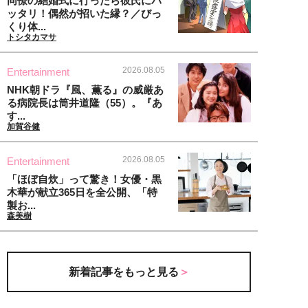
同僚の結婚式に行ったら彼氏にバ
ッタリ！偶然が招いた縁？／びっ
くり体...
トシタカマサ
2026.08.05
Entertainment
NHK朝ドラ『風、薫る』の威厳あ
る病院長は筒井道隆（55）。『あ
す...
加賀谷健
2026.08.05
Entertainment
「ほぼ自炊」って驚き！女優・黒
木華が献立365日を全公開、「特
製お...
森美樹
新着記事をもっと見る