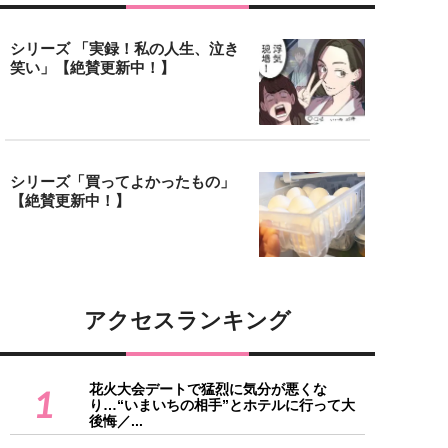
シリーズ 「実録！私の人生、泣き
笑い」【絶賛更新中！】
シリーズ「買ってよかったもの」
【絶賛更新中！】
アクセスランキング
花火大会デートで猛烈に気分が悪くな
1
り…“いまいちの相手”とホテルに行って大
後悔／...