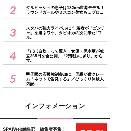
2
ダルビッシュの息子は182cm世界モデル！
ラウンドガールやミスコン美女も…プロ...
スタバの強力ライバルに？ 若者が「ゴンチ
3
ャ」を選ぶワケ。タピオカの次に来た“フ
ル...
「ほぼ自炊」って驚き！女優・黒木華が献
4
立365日を全公開、「特製おにぎり」から
マ...
甲子園の応援強制参加に、母親が猛クレー
5
ム「ネットで告発する」／びっくり体験人
気記...
インフォメーション
SPA!Web編集部 編集者募集！