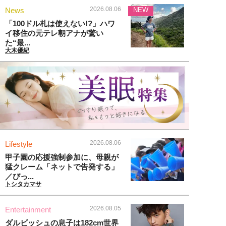
2026.08.06
News
NEW
「100ドル札は使えない!?」ハワ
イ移住の元テレ朝アナが驚い
た“最...
大木優紀
2026.08.06
Lifestyle
甲子園の応援強制参加に、母親が
猛クレーム「ネットで告発する」
／びっ...
トシタカマサ
2026.08.05
Entertainment
ダルビッシュの息子は182cm世界