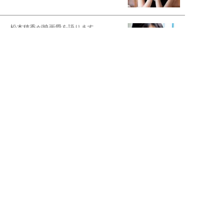
松本穂香が映画愛を語ります
銀幕ロンリーガール
猫バカライターがおくる
今日のにゃんこタイム
映画コラムニスト・加賀谷健
私的イケメン俳優を求めて
もっと見る>>