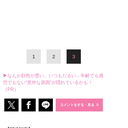
1
2
3
▶なんか顔色が悪い、いつもだるい…年齢でも過
労でもない“意外な原因”が隠れているかも！
［PR］
コメントをする・見る