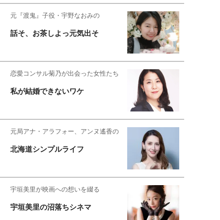
元『渡鬼』子役・宇野なおみの
話そ、お茶しよっ元気出そ
恋愛コンサル菊乃が出会った女性たち
私が結婚できないワケ
元局アナ・アラフォー、アンヌ遙香の
北海道シンプルライフ
宇垣美里が映画への想いを綴る
宇垣美里の沼落ちシネマ