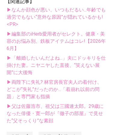
【関連記事】
▶なんか顔色が悪い、いつもだるい...年齢でも
過労でもない“意外な原因”が隠れているかも!
<PR>
▶編集部のiHerb愛用者がセレクト。健康・美
容のお悩み別、鉄板アイテムはコレ!【2026年
6月】
▶「離婚したいんだよね...」夫にドッキリを仕
掛けた妻。ニヤニヤした直後、“笑えない展
開”に大後悔
▶両陛下に失礼? 林官房長官夫人の着付け、
どこが“失礼”だったのか...「着崩れ以前の問
題」と専門家も指摘
▶父は佐藤浩市、祖父は三國連太郎。29歳に
なった俳優・寛一郎が『徹子の部屋』で見せ
た“父そっくり”な素顔