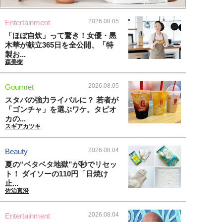
2026.08.05
Entertainment
「ほぼ自炊」って驚き！女優・黒
木華が献立365日を全公開、「特
製お...
森美樹
2026.08.05
Gourmet
スタバの強力ライバルに？ 若者が
「ゴンチャ」を選ぶワケ。タピオ
カの...
スギアカツキ
2026.08.04
Beauty
夏の“ベタベタ地獄”が秒でリセッ
ト！ ダイソーの110円「日焼け
止...
佐治真澄
2026.08.04
Entertainment