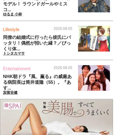
モデル！ ラウンドガールやミス
コ...
ゆるま 小林
2026.08.05
Lifestyle
同僚の結婚式に行ったら彼氏にバ
ッタリ！偶然が招いた縁？／びっ
くり体...
トシタカマサ
2026.08.05
Entertainment
NHK朝ドラ『風、薫る』の威厳あ
る病院長は筒井道隆（55）。『あ
す...
加賀谷健