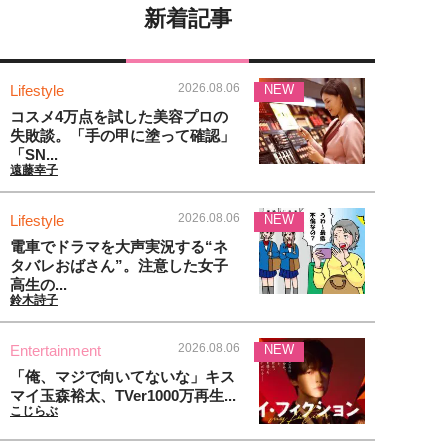
新着記事
2026.08.06
Lifestyle
NEW
コスメ4万点を試した美容プロの
失敗談。「手の甲に塗って確認」
「SN...
遠藤幸子
2026.08.06
Lifestyle
NEW
電車でドラマを大声実況する“ネ
タバレおばさん”。注意した女子
高生の...
鈴木詩子
2026.08.06
Entertainment
NEW
「俺、マジで向いてないな」キス
マイ玉森裕太、TVer1000万再生...
こじらぶ