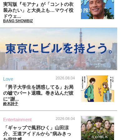
実写版『モアナ』が「コントの衣
装みたい」と大炎上も…マウイ役
ドウェ...
BANG SHOWBIZ
2026.08.04
Love
「男子大学生を誘惑してる」お局
の嘘でパート退職。巻き込んだ彼
に“謝...
鈴木詩子
2026.08.04
Entertainment
「ギャップで風邪ひく」山田涼
介、王道アイドルから“病みきっ
た悲壮感...