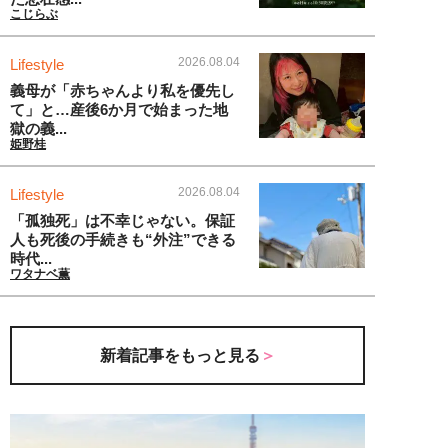
こじらぶ
2026.08.04
Lifestyle
義母が「赤ちゃんより私を優先し
て」と…産後6か月で始まった地
獄の義...
姫野桂
2026.08.04
Lifestyle
「孤独死」は不幸じゃない。保証
人も死後の手続きも“外注”できる
時代...
ワタナベ薫
新着記事をもっと見る