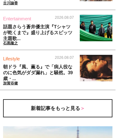
古川諭香
2026.08.07
Entertainment
話題さらう蒼井優主演『Tシャツ
が乾くまで』盛り上げるスピッツ
主題歌...
石黒隆之
2026.08.07
Lifestyle
朝ドラ『風、薫る』で「病人役な
のに色気がダダ漏れ」と騒然。39
歳・...
加賀谷健
新着記事をもっと見る