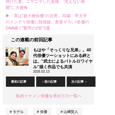
掛けた妻。ニヤニヤした直後、“笑えない展
開”に大後悔
▶「実は“超大物俳優”の次男」30歳・早大卒
のインテリ俳優に熱視線。美形ぞろい!名優の
DNA継ぐ“驚愕の2世”3選
この連載の前回記事
もはや「そっくりな兄弟」。40
代俳優ツーショットにみる絆と
は。“武士によるバトルロワイヤ
ル”描く作品でも共演
2026.02.13
最初の記事
前の記事
次の記事
私的イケメン俳優を求めての一覧へ
モデル
俳優
山﨑賢人