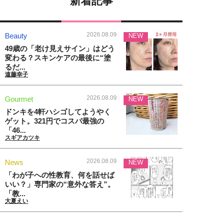
新着記事
2026.08.09
Beauty
NEW
49歳の「老け見えサイン」はどう
変わる？スキンケアの最後に“塗
るだ...
遠藤幸子
2026.08.09
Gourmet
NEW
ドンキを4軒ハシゴしてようやく
ゲット。321円でコスパ最強の
「46...
スギアカツキ
2026.08.09
News
NEW
「わが子への性教育、何を話せば
いい？」専門家の“意外な答え”。
「教...
大夏えい