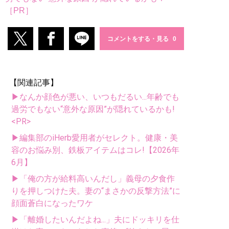
［PR］
コメントをする・見る
【関連記事】
▶なんか顔色が悪い、いつもだるい...年齢でも
過労でもない“意外な原因”が隠れているかも!
<PR>
▶編集部のiHerb愛用者がセレクト。健康・美
容のお悩み別、鉄板アイテムはコレ!【2026年
6月】
▶「俺の方が給料高いんだし」義母の夕食作
りを押しつけた夫。妻の“まさかの反撃方法”に
顔面蒼白になったワケ
▶「離婚したいんだよね...」夫にドッキリを仕