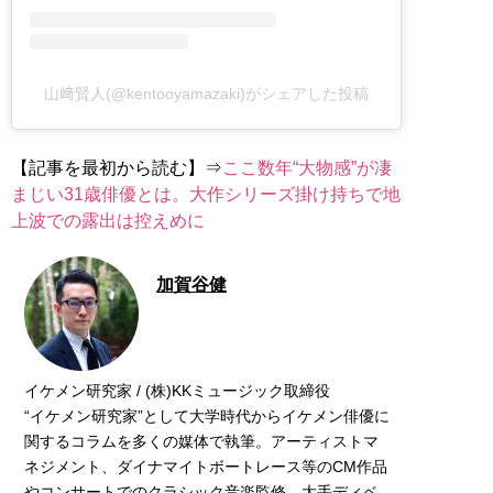
山﨑賢人(@kentooyamazaki)がシェアした投稿
【記事を最初から読む】⇒
ここ数年“大物感”が凄
まじい31歳俳優とは。大作シリーズ掛け持ちで地
上波での露出は控えめに
加賀谷健
イケメン研究家 / (株)KKミュージック取締役
“イケメン研究家”として大学時代からイケメン俳優に
関するコラムを多くの媒体で執筆。アーティストマ
ネジメント、ダイナマイトボートレース等のCM作品
やコンサートでのクラシック音楽監修、大手ディベ