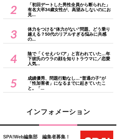
「初回デートした男性全員から断られた」
2
有名大卒34歳女性が、高望みしないのにお
見...
体力をつける“体力がない”問題、どう乗り
3
越える？50代のリアルすぎる悩みに共感
の...
陰で「くせえババア」と言われていた…年
4
下彼氏のウラの顔を知りトラウマに／恋愛
人気...
成績優秀、問題行動なし…“普通の子”が
5
「性加害者」になるまでに起きていたこ
と。「...
インフォメーション
SPA!Web編集部 編集者募集！