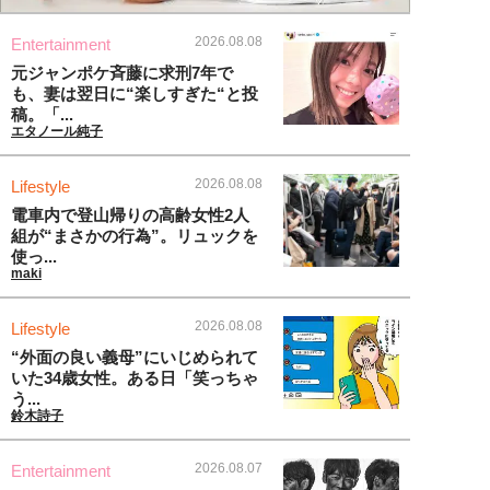
2026.08.08
Entertainment
元ジャンポケ斉藤に求刑7年で
も、妻は翌日に“楽しすぎた“と投
稿。「...
エタノール純子
2026.08.08
Lifestyle
電車内で登山帰りの高齢女性2人
組が“まさかの行為”。リュックを
使っ...
maki
2026.08.08
Lifestyle
“外面の良い義母”にいじめられて
いた34歳女性。ある日「笑っちゃ
う...
鈴木詩子
2026.08.07
Entertainment