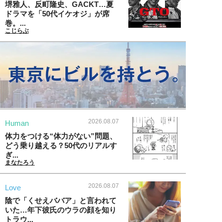
堺雅人、反町隆史、GACKT…夏
ドラマを「50代イケオジ」が席
巻。...
こじらぶ
2026.08.07
Human
体力をつける“体力がない”問題、
どう乗り越える？50代のリアルす
ぎ...
まなたろう
2026.08.07
Love
陰で「くせえババア」と言われて
いた…年下彼氏のウラの顔を知り
トラウ...