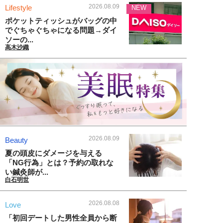
2026.08.09
Lifestyle
NEW
ポケットティッシュがバッグの中
でぐちゃぐちゃになる問題→ダイ
ソーの...
高木沙織
2026.08.09
Beauty
夏の頭皮にダメージを与える
「NG行為」とは？予約の取れな
い鍼灸師が...
白石明世
2026.08.08
Love
「初回デートした男性全員から断