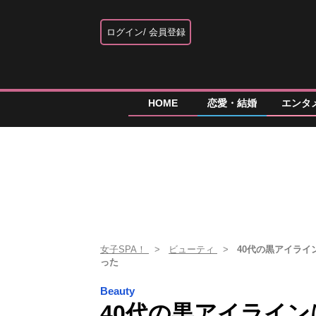
ログイン
会員登録
HOME
恋愛・結婚
エンタ
女子SPA！
ビューティ
40代の黒アイライ
った
Beauty
40代の黒アイライ