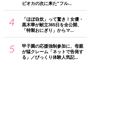
ピオカの次に来た“フル...
4
「ほぼ自炊」って驚き！女優・
黒木華が献立365日を全公開、
「特製おにぎり」からマ...
5
甲子園の応援強制参加に、母親
が猛クレーム「ネットで告発す
る」／びっくり体験人気記...