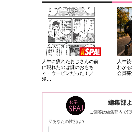
人生に疲れたおじさんの前
人生後
に現れたのは謎のおもち
わかる
ゃ・ウーピンだった！／
会員募
漫…