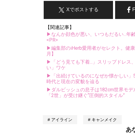
Xでポストする
【関連記事】
▶なんか顔色が悪い、いつもだるい...年
<PR>
▶編集部のiHerb愛用者がセレクト。健
月】
▶「どう見ても下着...」スリップドレ
い」ワケ
▶「出続けているのになぜか懐かしい」5
時代と現在の変貌を辿る
▶ダルビッシュの息子は182cm世界モデ
「2世」が受け継ぐ“圧倒的スタイル”
アイライン
キャンメイク
あ