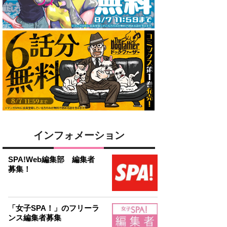
インフォメーション
SPA!Web編集部 編集者
募集！
「女子SPA！」のフリーラ
ンス編集者募集