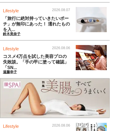
2026.08.07
Lifestyle
「旅行に絶対持っていきたいポー
チ」が無印にあった！ 濡れたもの
を入...
鈴木美奈子
2026.08.06
Lifestyle
コスメ4万点を試した美容プロの
失敗談。「手の甲に塗って確認」
「SN...
遠藤幸子
2026.08.06
Lifestyle