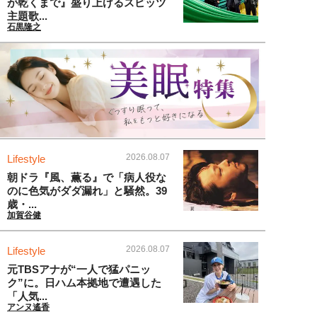
が乾くまで』盛り上げるスピッツ
主題歌...
石黒隆之
2026.08.07
Lifestyle
朝ドラ『風、薫る』で「病人役な
のに色気がダダ漏れ」と騒然。39
歳・...
加賀谷健
2026.08.07
Lifestyle
元TBSアナが“一人で猛パニッ
ク”に。日ハム本拠地で遭遇した
「人気...
アンヌ遙香