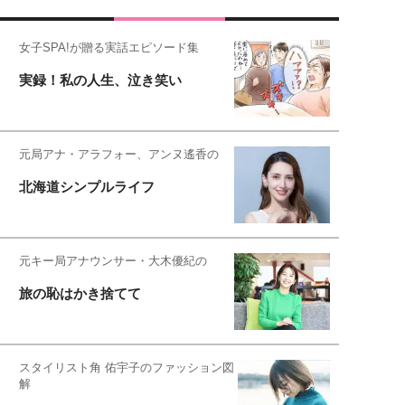
女子SPA!が贈る実話エピソード集
実録！私の人生、泣き笑い
元局アナ・アラフォー、アンヌ遙香の
北海道シンプルライフ
元キー局アナウンサー・大木優紀の
旅の恥はかき捨てて
スタイリスト角 佑宇子のファッション図
解