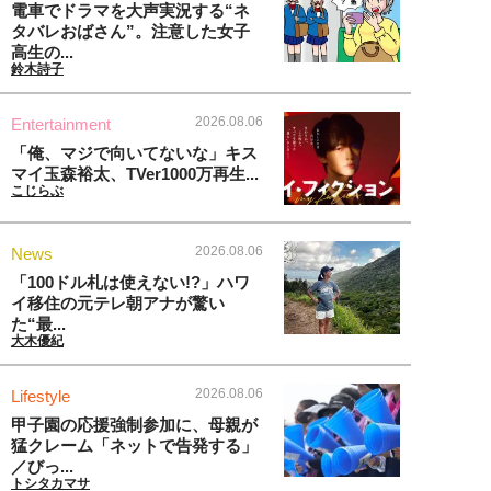
電車でドラマを大声実況する“ネ
タバレおばさん”。注意した女子
高生の...
鈴木詩子
2026.08.06
Entertainment
「俺、マジで向いてないな」キス
マイ玉森裕太、TVer1000万再生...
こじらぶ
2026.08.06
News
「100ドル札は使えない!?」ハワ
イ移住の元テレ朝アナが驚い
た“最...
大木優紀
2026.08.06
Lifestyle
甲子園の応援強制参加に、母親が
猛クレーム「ネットで告発する」
／びっ...
トシタカマサ