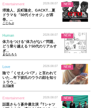
2026.08.07
Entertainment
NEW
堺雅人、反町隆史、GACKT…夏
ドラマを「50代イケオジ」が席
巻。...
こじらぶ
2026.08.07
Human
NEW
体力をつける“体力がない”問題、
どう乗り越える？50代のリアルす
ぎ...
まなたろう
2026.08.07
Love
NEW
陰で「くせえババア」と言われて
いた…年下彼氏のウラの顔を知り
トラウ...
古川諭香
2026.08.07
Entertainment
NEW
話題さらう蒼井優主演『Tシャツ