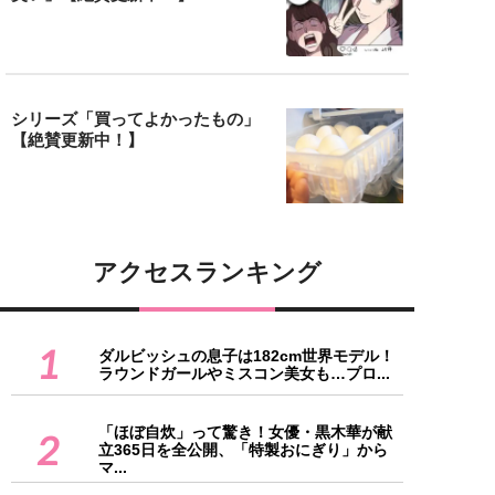
シリーズ「買ってよかったもの」
【絶賛更新中！】
アクセスランキング
1
ダルビッシュの息子は182cm世界モデル！
ラウンドガールやミスコン美女も…プロ...
「ほぼ自炊」って驚き！女優・黒木華が献
2
立365日を全公開、「特製おにぎり」から
マ...