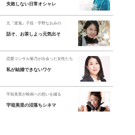
失敗しない日常オシャレ
元『渡鬼』子役・宇野なおみの
話そ、お茶しよっ元気出そ
恋愛コンサル菊乃が出会った女性たち
私が結婚できないワケ
宇垣美里が映画への想いを綴る
宇垣美里の沼落ちシネマ
松本穂香が映画愛を語ります