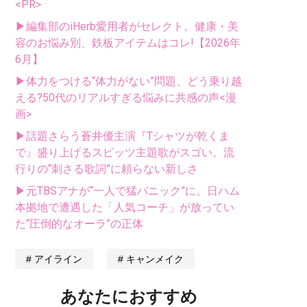
<PR>
▶編集部のiHerb愛用者がセレクト。健康・美
容のお悩み別、鉄板アイテムはコレ!【2026年
6月】
▶体力をつける“体力がない”問題、どう乗り越
える?50代のリアルすぎる悩みに共感の声<漫
画>
▶話題さらう蒼井優主演『Tシャツが乾くま
で』盛り上げるスピッツ主題歌がスゴい。流
行りの“刺さる歌詞”に頼らない新しさ
▶元TBSアナが“一人で猛パニック”に。日ハム
本拠地で遭遇した「人気コーチ」が放ってい
た“圧倒的なオーラ”の正体
アイライン
キャンメイク
あなたにおすすめ