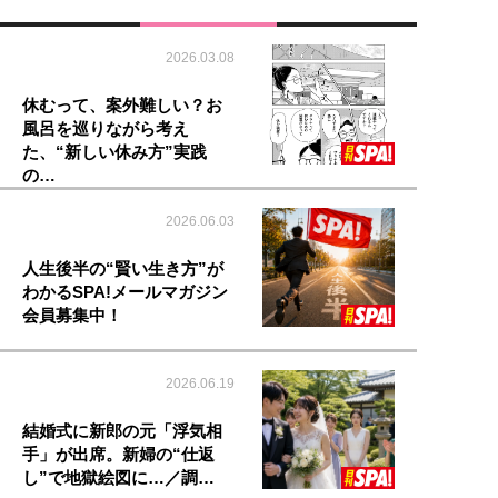
2026.03.08
休むって、案外難しい？お
風呂を巡りながら考え
た、“新しい休み方”実践
の…
2026.06.03
人生後半の“賢い生き方”が
わかるSPA!メールマガジン
会員募集中！
2026.06.19
結婚式に新郎の元「浮気相
手」が出席。新婦の“仕返
し”で地獄絵図に…／調…