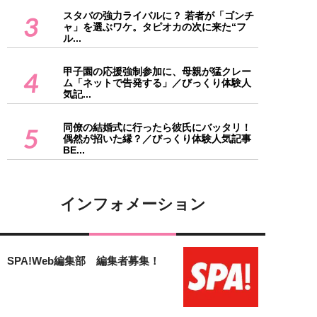
スタバの強力ライバルに？ 若者が「ゴンチ
3
ャ」を選ぶワケ。タピオカの次に来た“フ
ル...
甲子園の応援強制参加に、母親が猛クレー
4
ム「ネットで告発する」／びっくり体験人
気記...
同僚の結婚式に行ったら彼氏にバッタリ！
5
偶然が招いた縁？／びっくり体験人気記事
BE...
インフォメーション
SPA!Web編集部 編集者募集！