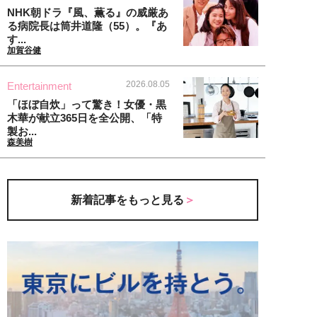
NHK朝ドラ『風、薫る』の威厳あ
る病院長は筒井道隆（55）。『あ
す...
加賀谷健
2026.08.05
Entertainment
「ほぼ自炊」って驚き！女優・黒
木華が献立365日を全公開、「特
製お...
森美樹
新着記事をもっと見る