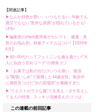
【関連記事】
▶なんか顔色が悪い、いつもだるい...年齢でも
過労でもない“意外な原因”が隠れているかも!
<PR>
▶編集部のiHerb愛用者がセレクト。健康・美
容のお悩み別、鉄板アイテムはコレ!【2026年
6月】
▶40~50代だってフェミニンな服を着たい!“大
人に似合う甘めコーデ”の簡単コツ
▶「お菓子は私の分だけいつも無い」陰湿
な“職場いじめ”で退職した44歳女性。散歩中
に偶然見つけた“次の居場所”が素敵すぎた
▶“ウエストがラクな服”で太見え・ダサ見えし
てる人の特徴。スッキリ洗練見えのコツは
この連載の前回記事