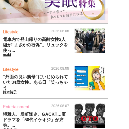
2026.08.08
Lifestyle
電車内で登山帰りの高齢女性2人
組が“まさかの行為”。リュックを
使っ...
maki
2026.08.08
Lifestyle
“外面の良い義母”にいじめられて
いた34歳女性。ある日「笑っちゃ
う...
鈴木詩子
2026.08.07
Entertainment
堺雅人、反町隆史、GACKT…夏
ドラマを「50代イケオジ」が席
巻。...