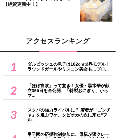
【絶賛更新中！】
アクセスランキング
1
ダルビッシュの息子は182cm世界モデル！
ラウンドガールやミスコン美女も…プロ...
「ほぼ自炊」って驚き！女優・黒木華が献
2
立365日を全公開、「特製おにぎり」から
マ...
スタバの強力ライバルに？ 若者が「ゴンチ
3
ャ」を選ぶワケ。タピオカの次に来た“フ
ル...
甲子園の応援強制参加に、母親が猛クレー