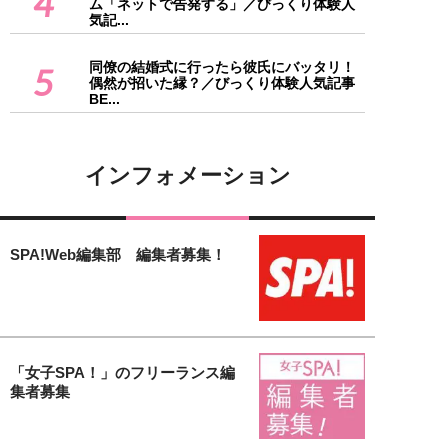
4
ム「ネットで告発する」／びっくり体験人
気記...
同僚の結婚式に行ったら彼氏にバッタリ！
5
偶然が招いた縁？／びっくり体験人気記事
BE...
インフォメーション
SPA!Web編集部 編集者募集！
「女子SPA！」のフリーランス編
集者募集