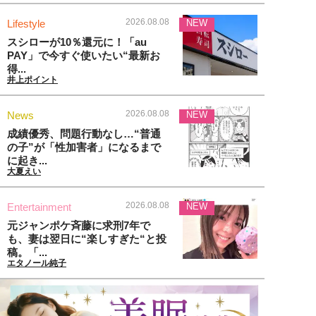
2026.08.08
Lifestyle
NEW
スシローが10％還元に！「au
PAY」で今すぐ使いたい“最新お
得...
井上ポイント
2026.08.08
News
NEW
成績優秀、問題行動なし…“普通
の子”が「性加害者」になるまで
に起き...
大夏えい
2026.08.08
Entertainment
NEW
元ジャンポケ斉藤に求刑7年で
も、妻は翌日に“楽しすぎた“と投
稿。「...
エタノール純子