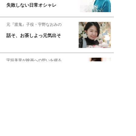
失敗しない日常オシャレ
元『渡鬼』子役・宇野なおみの
話そ、お茶しよっ元気出そ
宇垣美里が映画への想いを綴る
宇垣美里の沼落ちシネマ
松本穂香が映画愛を語ります
銀幕ロンリーガール
猫バカライターがおくる