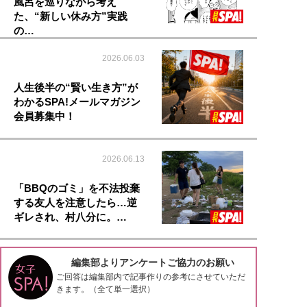
風呂を巡りながら考え
た、“新しい休み方”実践
の…
2026.06.03
人生後半の“賢い生き方”が
わかるSPA!メールマガジン
会員募集中！
2026.06.13
「BBQのゴミ」を不法投棄
する友人を注意したら…逆
ギレされ、村八分に。…