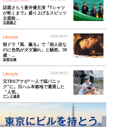
Entertainment
話題さらう蒼井優主演『Tシャツ
が乾くまで』盛り上げるスピッツ
主題歌...
石黒隆之
2026.08.07
Lifestyle
朝ドラ『風、薫る』で「病人役な
のに色気がダダ漏れ」と騒然。39
歳・...
加賀谷健
2026.08.07
Lifestyle
元TBSアナが“一人で猛パニッ
ク”に。日ハム本拠地で遭遇した
「人気...
アンヌ遙香