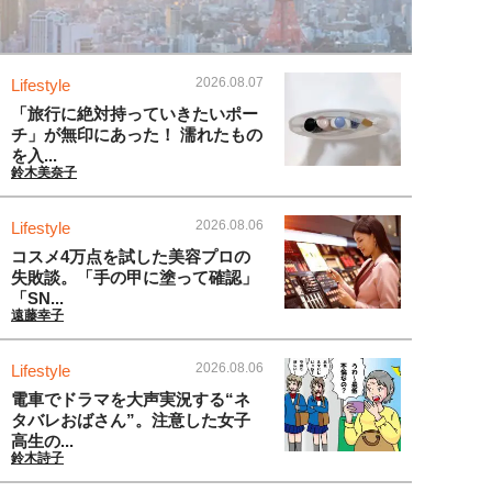
2026.08.07
Lifestyle
「旅行に絶対持っていきたいポー
チ」が無印にあった！ 濡れたもの
を入...
鈴木美奈子
2026.08.06
Lifestyle
コスメ4万点を試した美容プロの
失敗談。「手の甲に塗って確認」
「SN...
遠藤幸子
2026.08.06
Lifestyle
電車でドラマを大声実況する“ネ
タバレおばさん”。注意した女子
高生の...
鈴木詩子