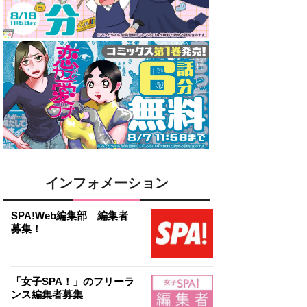
インフォメーション
SPA!Web編集部 編集者
募集！
「女子SPA！」のフリーラ
ンス編集者募集