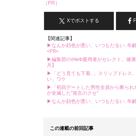
［PR］
Xでポストする
【関連記事】
▶なんか顔色が悪い、いつもだるい...年
<PR>
▶編集部のiHerb愛用者がセレクト。健
月】
▶「どう見ても下着...」スリップドレ
い」ワケ
▶「初回デートした男性全員から断られ
が全滅した“発言のクセ”
▶なんか顔色が悪い、いつもだるい...年
この連載の前回記事