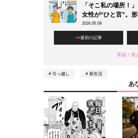
「そこ私の場所！」
女性が“ひと言”。
2026.05.09
最初の記事
実録！私
引っ越し
新生活
あ