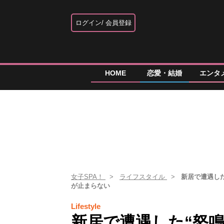
ログイン
会員登録
HOME
恋愛・結婚
エンタ
女子SPA！
ライフスタイル
新居で遭遇し
が止まらない
Lifestyle
新居で遭遇した“怒