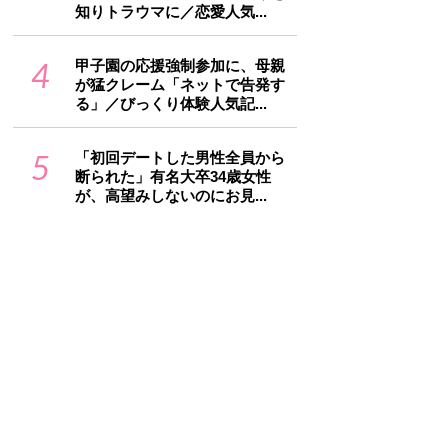
知りトラウマに／恋愛人気...
4
甲子園の応援強制参加に、母親
が猛クレーム「ネットで告発す
る」／びっくり体験人気記...
5
「初回デートした男性全員から
断られた」有名大卒34歳女性
が、高望みしないのにお見...