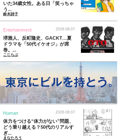
いた34歳女性。ある日「笑っちゃ
う...
鈴木詩子
2026.08.07
Entertainment
堺雅人、反町隆史、GACKT…夏
ドラマを「50代イケオジ」が席
巻。...
こじらぶ
2026.08.07
Human
体力をつける“体力がない”問題、
どう乗り越える？50代のリアルす
ぎ...
まなたろう