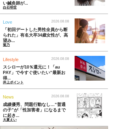
い鍼灸師が...
白石明世
2026.08.08
Love
「初回デートした男性全員から断
られた」有名大卒34歳女性が、高
望み...
菊乃
2026.08.08
Lifestyle
スシローが10％還元に！「au
PAY」で今すぐ使いたい“最新お
得...
井上ポイント
2026.08.08
News
成績優秀、問題行動なし…“普通
の子”が「性加害者」になるまで
に起き...
大夏えい