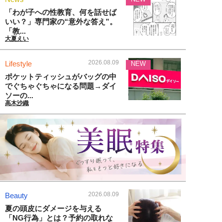
「わが子への性教育、何を話せば
いい？」専門家の“意外な答え”。
「教...
大夏えい
2026.08.09
Lifestyle
NEW
ポケットティッシュがバッグの中
でぐちゃぐちゃになる問題→ダイ
ソーの...
高木沙織
2026.08.09
Beauty
夏の頭皮にダメージを与える
「NG行為」とは？予約の取れな