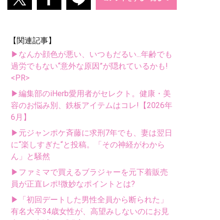
【関連記事】
▶なんか顔色が悪い、いつもだるい...年齢でも
過労でもない“意外な原因”が隠れているかも!
<PR>
▶編集部のiHerb愛用者がセレクト。健康・美
容のお悩み別、鉄板アイテムはコレ!【2026年
6月】
▶元ジャンポケ斉藤に求刑7年でも、妻は翌日
に“楽しすぎた“と投稿。「その神経がわから
ん」と騒然
▶ファミマで買えるブラジャーを元下着販売
員が正直レポ!微妙なポイントとは?
▶「初回デートした男性全員から断られた」
有名大卒34歳女性が、高望みしないのにお見