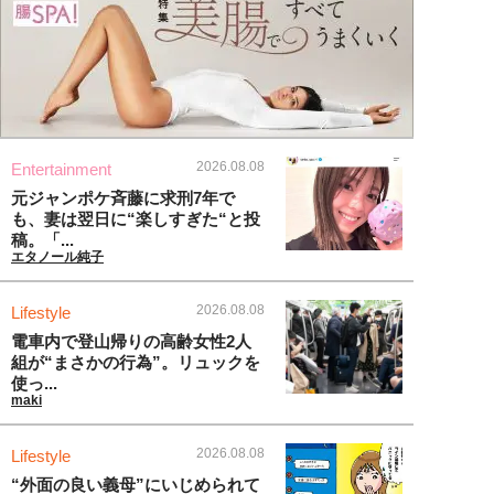
2026.08.08
Entertainment
元ジャンポケ斉藤に求刑7年で
も、妻は翌日に“楽しすぎた“と投
稿。「...
エタノール純子
2026.08.08
Lifestyle
電車内で登山帰りの高齢女性2人
組が“まさかの行為”。リュックを
使っ...
maki
2026.08.08
Lifestyle
“外面の良い義母”にいじめられて