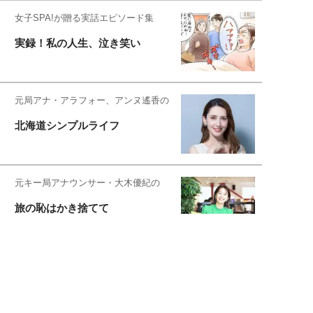
女子SPA!が贈る実話エピソード集
実録！私の人生、泣き笑い
元局アナ・アラフォー、アンヌ遙香の
北海道シンプルライフ
元キー局アナウンサー・大木優紀の
旅の恥はかき捨てて
スタイリスト角 佑宇子のファッション図
解
失敗しない日常オシャレ