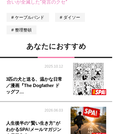
合いが全滅した“発言のクセ”
ケーブルバンド
ダイソー
整理整頓
あなたにおすすめ
2025.10.12
3匹の犬と送る、温かな日常
／漫画『The Dogfather ド
ッグフ…
2026.06.03
人生後半の“賢い生き方”が
わかるSPA!メールマガジン