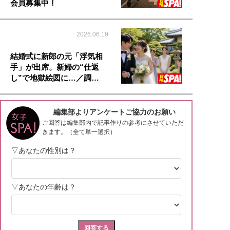
会員募集中！
2026.06.19
結婚式に新郎の元「浮気相
手」が出席。新婦の“仕返
し”で地獄絵図に…／調…