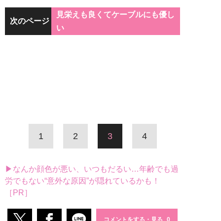
見栄えも良くてケーブルにも優し
次のページ
い
1
2
3
4
▶なんか顔色が悪い、いつもだるい…年齢でも過
労でもない“意外な原因”が隠れているかも！
［PR］
コメントをする・見る