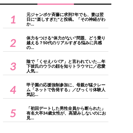
元ジャンポケ斉藤に求刑7年でも、妻は翌
1
日に“楽しすぎた“と投稿。「その神経がわ
か...
体力をつける“体力がない”問題、どう乗り
2
越える？50代のリアルすぎる悩みに共感
の...
陰で「くせえババア」と言われていた…年
3
下彼氏のウラの顔を知りトラウマに／恋愛
人気...
甲子園の応援強制参加に、母親が猛クレー
4
ム「ネットで告発する」／びっくり体験人
気記...
「初回デートした男性全員から断られた」
5
有名大卒34歳女性が、高望みしないのにお
見...