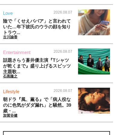
2026.08.07
Love
陰で「くせえババア」と言われて
いた…年下彼氏のウラの顔を知り
トラウ...
古川諭香
2026.08.07
Entertainment
話題さらう蒼井優主演『Tシャツ
が乾くまで』盛り上げるスピッツ
主題歌...
石黒隆之
2026.08.07
Lifestyle
朝ドラ『風、薫る』で「病人役な
のに色気がダダ漏れ」と騒然。39
歳・...
加賀谷健