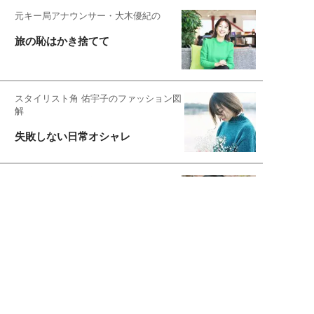
元キー局アナウンサー・大木優紀の
旅の恥はかき捨てて
スタイリスト角 佑宇子のファッション図
解
失敗しない日常オシャレ
元『渡鬼』子役・宇野なおみの
話そ、お茶しよっ元気出そ
宇垣美里が映画への想いを綴る
宇垣美里の沼落ちシネマ