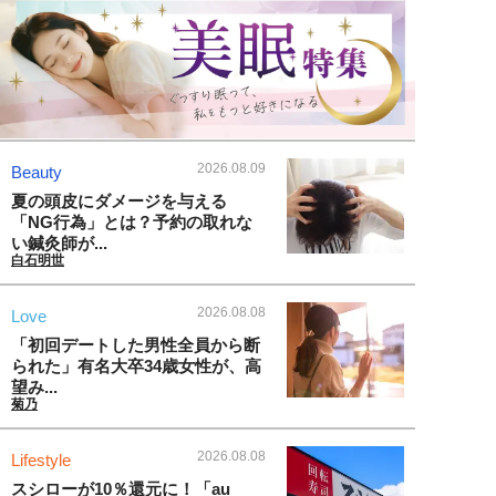
2026.08.09
Beauty
夏の頭皮にダメージを与える
「NG行為」とは？予約の取れな
い鍼灸師が...
白石明世
2026.08.08
Love
「初回デートした男性全員から断
られた」有名大卒34歳女性が、高
望み...
菊乃
2026.08.08
Lifestyle
スシローが10％還元に！「au