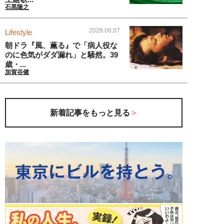
石黒隆之
2026.08.07
Lifestyle
朝ドラ『風、薫る』で「病人役な
のに色気がダダ漏れ」と騒然。39
歳・...
加賀谷健
新着記事をもっと見る