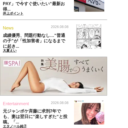
PAY」で今すぐ使いたい“最新お
得...
井上ポイント
2026.08.08
News
成績優秀、問題行動なし…“普通
の子”が「性加害者」になるまで
に起き...
大夏えい
2026.08.08
Entertainment
元ジャンポケ斉藤に求刑7年で
も、妻は翌日に“楽しすぎた“と投
稿。「...
エタノール純子