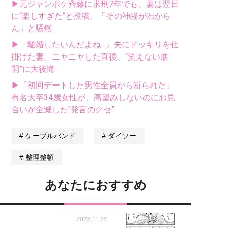
▶元ジャンポケ斉藤に求刑7年でも、妻は翌日
に“楽しすぎた“と投稿。「その神経がわから
ん」と騒然
▶「離婚したいんだよね...」夫にドッキリを仕
掛けた妻。ニヤニヤした直後、“笑えない展
開”に大後悔
▶「初回デートした男性全員から断られた」
有名大卒34歳女性が、高望みしないのにお見
合いが全滅した“発言のクセ”
ケーブルバンド
ダイソー
整理整頓
あなたにおすすめ
2025.11.24