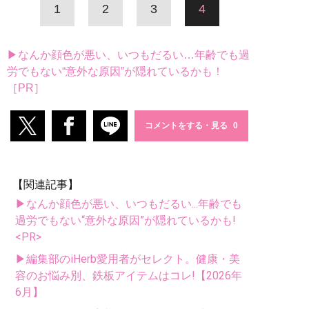
1
2
3
4
▶なんか顔色が悪い、いつもだるい…年齢でも過
労でもない“意外な原因”が隠れているかも！
［PR］
コメントをする・見る
【関連記事】
▶なんか顔色が悪い、いつもだるい...年齢でも
過労でもない“意外な原因”が隠れているかも!
<PR>
▶編集部のiHerb愛用者がセレクト。健康・美
容のお悩み別、鉄板アイテムはコレ!【2026年
6月】