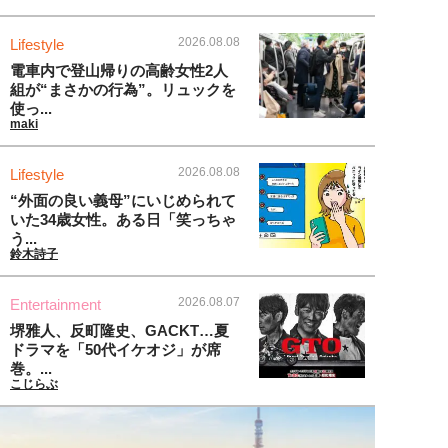
2026.08.08
Lifestyle
電車内で登山帰りの高齢女性2人
組が“まさかの行為”。リュックを
使っ...
maki
2026.08.08
Lifestyle
“外面の良い義母”にいじめられて
いた34歳女性。ある日「笑っちゃ
う...
鈴木詩子
2026.08.07
Entertainment
堺雅人、反町隆史、GACKT…夏
ドラマを「50代イケオジ」が席
巻。...
こじらぶ