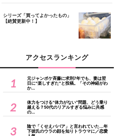
シリーズ「買ってよかったもの」
【絶賛更新中！】
アクセスランキング
元ジャンポケ斉藤に求刑7年でも、妻は翌
1
日に“楽しすぎた“と投稿。「その神経がわ
か...
体力をつける“体力がない”問題、どう乗り
2
越える？50代のリアルすぎる悩みに共感
の...
陰で「くせえババア」と言われていた…年
3
下彼氏のウラの顔を知りトラウマに／恋愛