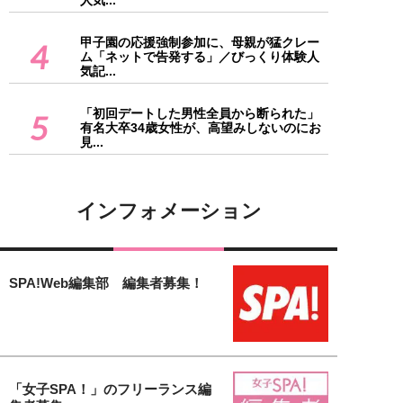
人気...
甲子園の応援強制参加に、母親が猛クレー
4
ム「ネットで告発する」／びっくり体験人
気記...
「初回デートした男性全員から断られた」
5
有名大卒34歳女性が、高望みしないのにお
見...
インフォメーション
SPA!Web編集部 編集者募集！
「女子SPA！」のフリーランス編