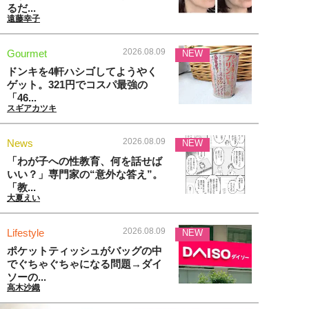
るだ...
遠藤幸子
2026.08.09
Gourmet
NEW
ドンキを4軒ハシゴしてようやく
ゲット。321円でコスパ最強の
「46...
スギアカツキ
2026.08.09
News
NEW
「わが子への性教育、何を話せば
いい？」専門家の“意外な答え”。
「教...
大夏えい
2026.08.09
Lifestyle
NEW
ポケットティッシュがバッグの中
でぐちゃぐちゃになる問題→ダイ
ソーの...
高木沙織