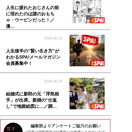
人生に疲れたおじさんの前
に現れたのは謎のおもち
ゃ・ウーピンだった！／
漫…
2026.06.03
人生後半の“賢い生き方”が
わかるSPA!メールマガジン
会員募集中！
2026.06.19
結婚式に新郎の元「浮気相
手」が出席。新婦の“仕返
し”で地獄絵図に…／調…