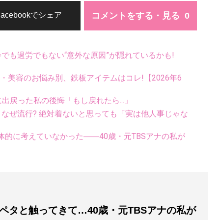
コメントをする・見る
Facebookでシェア
齢でも過労でもない“意外な原因”が隠れているかも!
康・美容のお悩み別、鉄板アイテムはコレ!【2026年6
に出戻った私の後悔「もし戻れたら...」
ス、なぜ流行? 絶対着ないと思っても「実は他人事じゃな
的に考えていなかった――40歳・元TBSアナの私が
ペタと触ってきて…40歳・元TBSアナの私が