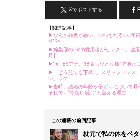
Xでポストする
【関連記事】
▶なんか顔色が悪い、いつもだるい...年
<PR>
▶編集部のiHerb愛用者がセレクト。健
月】
▶“元TBSアナ、38歳おひとり様”で地元
▶「どう見ても下着...」スリップドレ
い」ワケ
▶当時、結婚の年齢や子どもについて具体
それでも“今良い感じ”と言える理由
この連載の前回記事
枕元で私の体をペタ