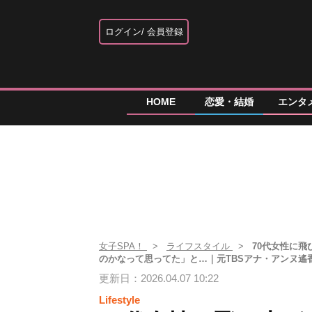
ログイン
会員登録
HOME
恋愛・結婚
エンタ
女子SPA！
ライフスタイル
70代女性に飛
のかなって思ってた」と…｜元TBSアナ・アンヌ遙
更新日：2026.04.07 10:22
Lifestyle