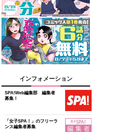
インフォメーション
SPA!Web編集部 編集者
募集！
「女子SPA！」のフリーラ
ンス編集者募集