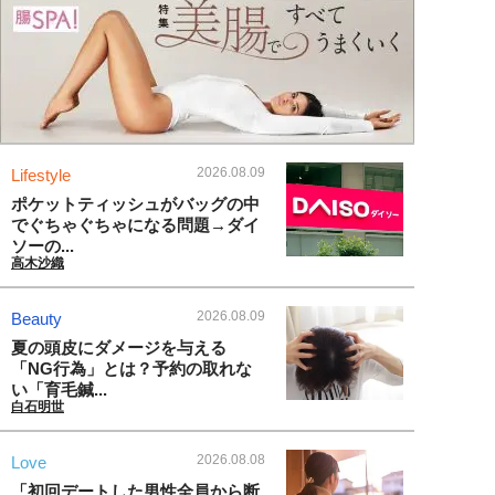
2026.08.09
Lifestyle
ポケットティッシュがバッグの中
でぐちゃぐちゃになる問題→ダイ
ソーの...
高木沙織
2026.08.09
Beauty
夏の頭皮にダメージを与える
「NG行為」とは？予約の取れな
い「育毛鍼...
白石明世
2026.08.08
Love
「初回デートした男性全員から断