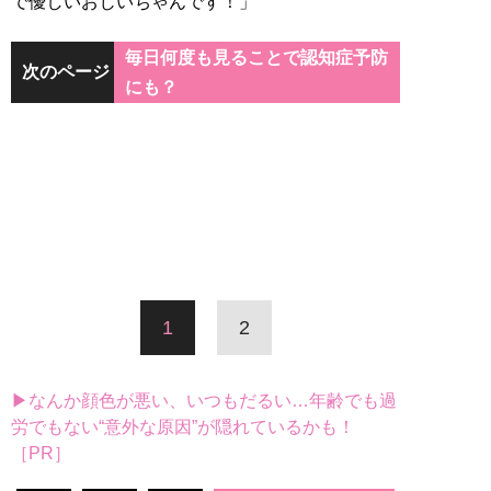
で優しいおじいちゃんです！」
毎日何度も見ることで認知症予防
次のページ
にも？
1
2
▶なんか顔色が悪い、いつもだるい…年齢でも過
労でもない“意外な原因”が隠れているかも！
［PR］