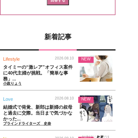
新着記事
2026.08.10
Lifestyle
NEW
タイミーの“激レア”オフィス案件
に40代主婦が挑戦。「簡単な事
務」...
小政りょう
2026.08.10
Love
NEW
結婚式で発覚、新郎は新婦の叔母
と過去に交際。当日まで気づかな
かった...
ブラインドライターズ 史奈