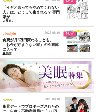
2026.08.10
News
NEW
「イヤと言ってもやめてくれない
人」は、どうして生まれる？ 専門
家が...
大夏えい
2026.08.10
Lifestyle
NEW
食費が月3万円変わることも。
「お金が貯まらない家」の冷蔵庫
に入って...
森美樹
2026.08.10
News
夜景デートでプロポーズされたの
に。自称・不動産役員に「300万