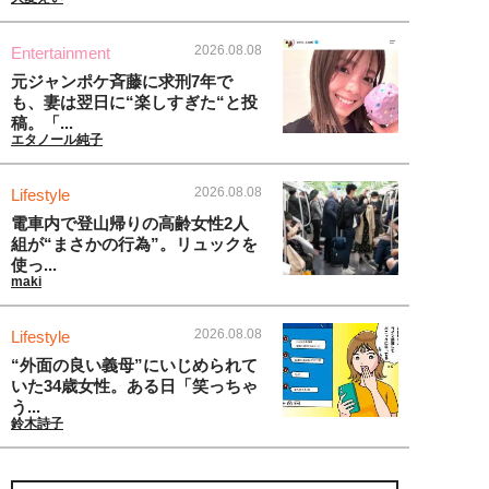
2026.08.08
Entertainment
元ジャンポケ斉藤に求刑7年で
も、妻は翌日に“楽しすぎた“と投
稿。「...
エタノール純子
2026.08.08
Lifestyle
電車内で登山帰りの高齢女性2人
組が“まさかの行為”。リュックを
使っ...
maki
2026.08.08
Lifestyle
“外面の良い義母”にいじめられて
いた34歳女性。ある日「笑っちゃ
う...
鈴木詩子