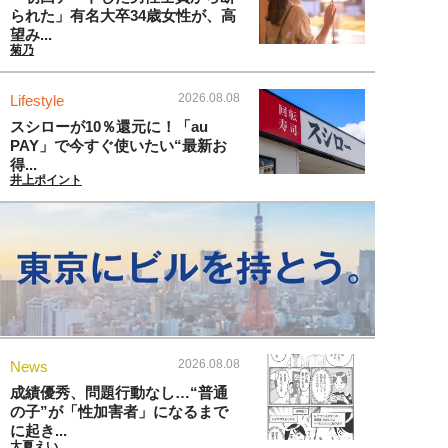
られた」有名大卒34歳女性が、高
望み...
菊乃
2026.08.08
Lifestyle
スシローが10％還元に！「au
PAY」で今すぐ使いたい“最新お
得...
井上ポイント
2026.08.08
News
成績優秀、問題行動なし…“普通
の子”が「性加害者」になるまで
に起き...
大夏えい