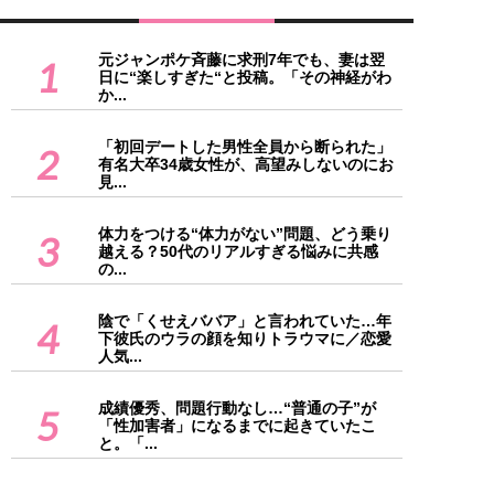
元ジャンポケ斉藤に求刑7年でも、妻は翌
1
日に“楽しすぎた“と投稿。「その神経がわ
か...
「初回デートした男性全員から断られた」
2
有名大卒34歳女性が、高望みしないのにお
見...
体力をつける“体力がない”問題、どう乗り
3
越える？50代のリアルすぎる悩みに共感
の...
陰で「くせえババア」と言われていた…年
4
下彼氏のウラの顔を知りトラウマに／恋愛
人気...
成績優秀、問題行動なし…“普通の子”が
5
「性加害者」になるまでに起きていたこ
と。「...