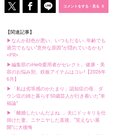
コメントをする・見る
【関連記事】
▶なんか顔色が悪い、いつもだるい...年齢でも
過労でもない“意外な原因”が隠れているかも!
<PR>
▶編集部のiHerb愛用者がセレクト。健康・美
容のお悩み別、鉄板アイテムはコレ!【2026年
6月】
▶「私は劣等感のかたまり」認知症の母、ダ
ウン症の姉と暮らす50歳芸人が行き着いた“幸
福論”
▶「離婚したいんだよね...」夫にドッキリを仕
掛けた妻。ニヤニヤした直後、“笑えない展
開”に大後悔