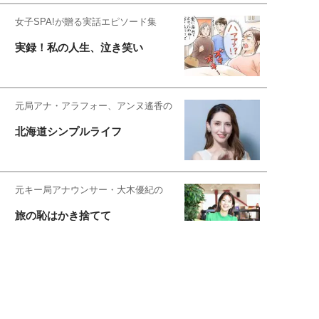
女子SPA!が贈る実話エピソード集
実録！私の人生、泣き笑い
元局アナ・アラフォー、アンヌ遙香の
北海道シンプルライフ
元キー局アナウンサー・大木優紀の
旅の恥はかき捨てて
スタイリスト角 佑宇子のファッション図
解
失敗しない日常オシャレ