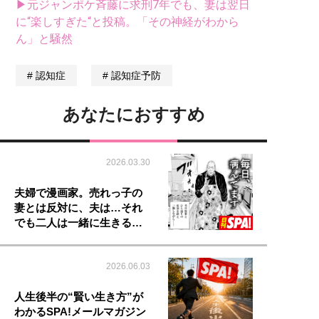
▶元ジャンポケ斉藤に求刑7年でも、妻は翌日
に“楽しすぎた“と投稿。「その神経がわから
ん」と騒然
認知症
認知症予防
あなたにおすすめ
2026.03.30
夫婦で漫画家。売れっ子の
妻とは反対に、夫は…それ
でも二人は一緒に生きる…
2026.06.03
人生後半の“賢い生き方”が
わかるSPA!メールマガジン