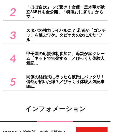
「ほぼ自炊」って驚き！女優・黒木華が献
2
立365日を全公開、「特製おにぎり」から
マ...
スタバの強力ライバルに？ 若者が「ゴンチ
3
ャ」を選ぶワケ。タピオカの次に来た“フ
ル...
甲子園の応援強制参加に、母親が猛クレー
4
ム「ネットで告発する」／びっくり体験人
気記...
同僚の結婚式に行ったら彼氏にバッタリ！
5
偶然が招いた縁？／びっくり体験人気記事
BE...
インフォメーション