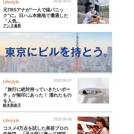
2026.08.07
Lifestyle
元TBSアナが“一人で猛パニッ
ク”に。日ハム本拠地で遭遇した
「人気...
アンヌ遙香
2026.08.07
Lifestyle
「旅行に絶対持っていきたいポー
チ」が無印にあった！ 濡れたもの
を入...
鈴木美奈子
2026.08.06
Lifestyle
コスメ4万点を試した美容プロの
失敗談。「手の甲に塗って確認」