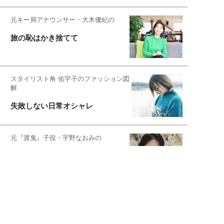
元キー局アナウンサー・大木優紀の
旅の恥はかき捨てて
スタイリスト角 佑宇子のファッション図
解
失敗しない日常オシャレ
元『渡鬼』子役・宇野なおみの
話そ、お茶しよっ元気出そ
宇垣美里が映画への想いを綴る
宇垣美里の沼落ちシネマ