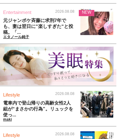
2026.08.08
Entertainment
NEW
元ジャンポケ斉藤に求刑7年で
も、妻は翌日に“楽しすぎた“と投
稿。「...
エタノール純子
2026.08.08
Lifestyle
電車内で登山帰りの高齢女性2人
組が“まさかの行為”。リュックを
使っ...
maki
2026.08.08
Lifestyle