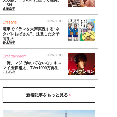
「SN...
遠藤幸子
2026.08.06
Lifestyle
電車でドラマを大声実況する“ネ
タバレおばさん”。注意した女子
高生の...
鈴木詩子
2026.08.06
Entertainment
「俺、マジで向いてないな」キス
マイ玉森裕太、TVer1000万再生...
こじらぶ
新着記事をもっと見る