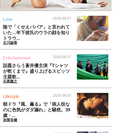
2026.08.07
Love
陰で「くせえババア」と言われて
いた…年下彼氏のウラの顔を知り
トラウ...
古川諭香
2026.08.07
Entertainment
話題さらう蒼井優主演『Tシャツ
が乾くまで』盛り上げるスピッツ
主題歌...
石黒隆之
2026.08.07
Lifestyle
朝ドラ『風、薫る』で「病人役な
のに色気がダダ漏れ」と騒然。39
歳・...
加賀谷健