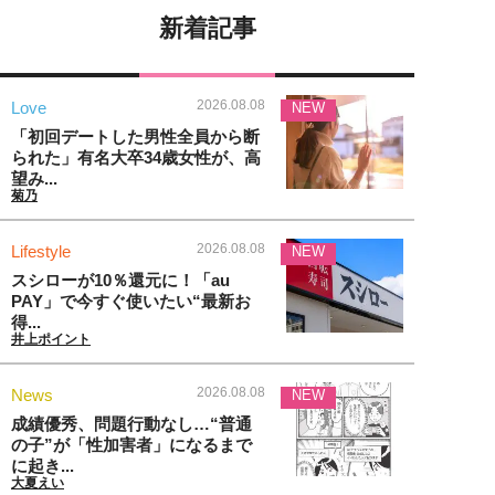
新着記事
2026.08.08
Love
NEW
「初回デートした男性全員から断
られた」有名大卒34歳女性が、高
望み...
菊乃
2026.08.08
Lifestyle
NEW
スシローが10％還元に！「au
PAY」で今すぐ使いたい“最新お
得...
井上ポイント
2026.08.08
News
NEW
成績優秀、問題行動なし…“普通
の子”が「性加害者」になるまで
に起き...
大夏えい