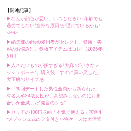
【関連記事】
▶なんか顔色が悪い、いつもだるい...年齢でも
過労でもない“意外な原因”が隠れているかも!
<PR>
▶編集部のiHerb愛用者がセレクト。健康・美
容のお悩み別、鉄板アイテムはコレ!【2026年
6月】
▶入れたいものが多すぎる! 無印の“小さなメ
ッシュポーチ”。購入後「すぐに買い足した」
大正解のサイズ感
▶「初回デートした男性全員から断られた」
有名大卒34歳女性が、高望みしないのにお見
合いが全滅した“発言のクセ”
▶セリアの100円収納「本気で使える」実例4
つ!プッシュ式のフタ付き小物ケースは大活躍