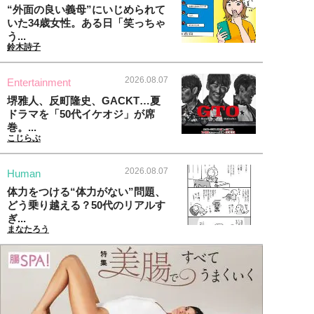
“外面の良い義母”にいじめられて
いた34歳女性。ある日「笑っちゃ
う...
鈴木詩子
2026.08.07
Entertainment
堺雅人、反町隆史、GACKT…夏
ドラマを「50代イケオジ」が席
巻。...
こじらぶ
2026.08.07
Human
体力をつける“体力がない”問題、
どう乗り越える？50代のリアルす
ぎ...
まなたろう