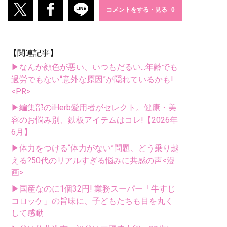
コメントをする・見る
【関連記事】
▶なんか顔色が悪い、いつもだるい...年齢でも
過労でもない“意外な原因”が隠れているかも!
<PR>
▶編集部のiHerb愛用者がセレクト。健康・美
容のお悩み別、鉄板アイテムはコレ!【2026年
6月】
▶体力をつける“体力がない”問題、どう乗り越
える?50代のリアルすぎる悩みに共感の声<漫
画>
▶国産なのに1個32円! 業務スーパー「牛すじ
コロッケ」の旨味に、子どもたちも目を丸く
して感動