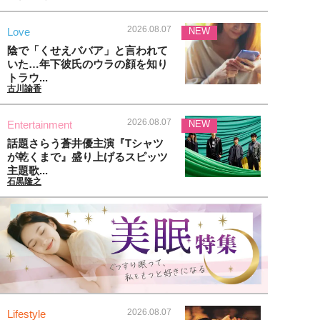
2026.08.07
Love
NEW
陰で「くせえババア」と言われて
いた…年下彼氏のウラの顔を知り
トラウ...
古川諭香
2026.08.07
Entertainment
NEW
話題さらう蒼井優主演『Tシャツ
が乾くまで』盛り上げるスピッツ
主題歌...
石黒隆之
2026.08.07
Lifestyle