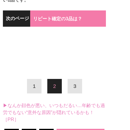
次のページ
リピート確定の3品は？
1
2
3
▶なんか顔色が悪い、いつもだるい…年齢でも過
労でもない“意外な原因”が隠れているかも！
［PR］