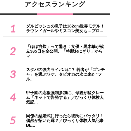
アクセスランキング
1
ダルビッシュの息子は182cm世界モデル！
ラウンドガールやミスコン美女も…プロ...
「ほぼ自炊」って驚き！女優・黒木華が献
2
立365日を全公開、「特製おにぎり」から
マ...
スタバの強力ライバルに？ 若者が「ゴンチ
3
ャ」を選ぶワケ。タピオカの次に来た“フ
ル...
甲子園の応援強制参加に、母親が猛クレー
4
ム「ネットで告発する」／びっくり体験人
気記...
同僚の結婚式に行ったら彼氏にバッタリ！
5
偶然が招いた縁？／びっくり体験人気記事
BE...