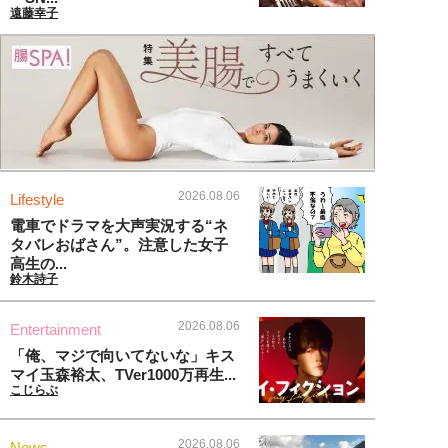
遠藤幸子
2026.08.06
Lifestyle
電車でドラマを大声実況する“ネ
タバレおばさん”。注意した女子
高生の...
鈴木詩子
2026.08.06
Entertainment
「俺、マジで向いてないな」キス
マイ玉森裕太、TVer1000万再生...
こじらぶ
2026.08.06
News