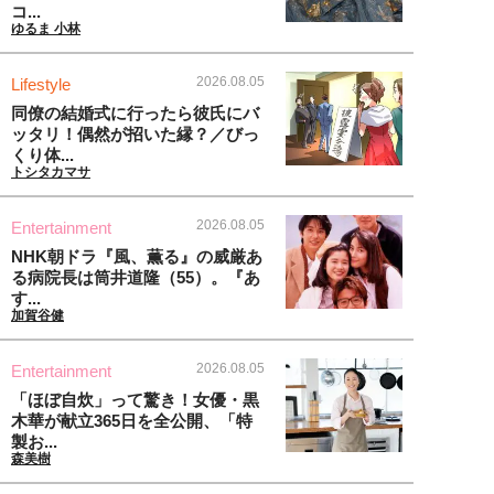
コ...
ゆるま 小林
2026.08.05
Lifestyle
同僚の結婚式に行ったら彼氏にバ
ッタリ！偶然が招いた縁？／びっ
くり体...
トシタカマサ
2026.08.05
Entertainment
NHK朝ドラ『風、薫る』の威厳あ
る病院長は筒井道隆（55）。『あ
す...
加賀谷健
2026.08.05
Entertainment
「ほぼ自炊」って驚き！女優・黒
木華が献立365日を全公開、「特
製お...
森美樹