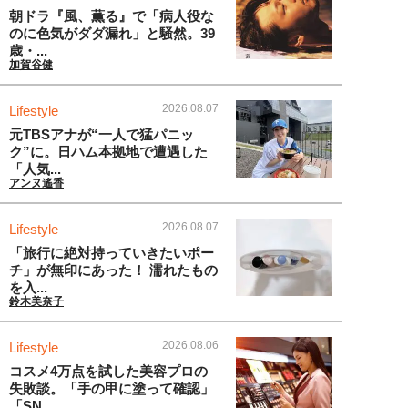
朝ドラ『風、薫る』で「病人役な
のに色気がダダ漏れ」と騒然。39
歳・...
加賀谷健
2026.08.07
Lifestyle
元TBSアナが“一人で猛パニッ
ク”に。日ハム本拠地で遭遇した
「人気...
アンヌ遙香
2026.08.07
Lifestyle
「旅行に絶対持っていきたいポー
チ」が無印にあった！ 濡れたもの
を入...
鈴木美奈子
2026.08.06
Lifestyle
コスメ4万点を試した美容プロの
失敗談。「手の甲に塗って確認」
「SN...