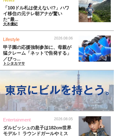
「100ドル札は使えない!?」ハワ
イ移住の元テレ朝アナが驚い
た“最...
大木優紀
2026.08.06
Lifestyle
甲子園の応援強制参加に、母親が
猛クレーム「ネットで告発する」
／びっ...
トシタカマサ
2026.08.05
Entertainment
ダルビッシュの息子は182cm世界
モデル！ ラウンドガールやミス