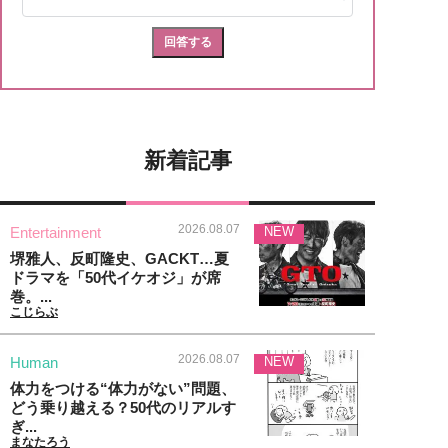
新着記事
2026.08.07
Entertainment
NEW
堺雅人、反町隆史、GACKT…夏
ドラマを「50代イケオジ」が席
巻。...
こじらぶ
2026.08.07
Human
NEW
体力をつける“体力がない”問題、
どう乗り越える？50代のリアルす
ぎ...
まなたろう