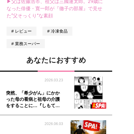
▶父は佐藤浩市、祖父は三國連太郎。29歳に
なった俳優・寛一郎が『徹子の部屋』で見せ
た“父そっくり”な素顔
レビュー
冷凍食品
業務スーパー
あなたにおすすめ
2026.03.23
突然、「希少がん」にかか
った母の看病と祖母の介護
をすることに…『しもて…
2026.06.03