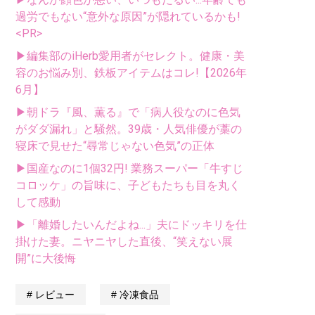
過労でもない“意外な原因”が隠れているかも!
<PR>
▶編集部のiHerb愛用者がセレクト。健康・美
容のお悩み別、鉄板アイテムはコレ!【2026年
6月】
▶朝ドラ『風、薫る』で「病人役なのに色気
がダダ漏れ」と騒然。39歳・人気俳優が藁の
寝床で見せた“尋常じゃない色気”の正体
▶国産なのに1個32円! 業務スーパー「牛すじ
コロッケ」の旨味に、子どもたちも目を丸く
して感動
▶「離婚したいんだよね...」夫にドッキリを仕
掛けた妻。ニヤニヤした直後、“笑えない展
開”に大後悔
レビュー
冷凍食品