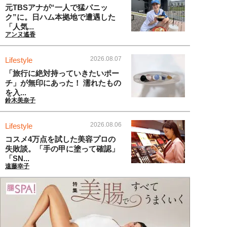
元TBSアナが“一人で猛パニッ
ク”に。日ハム本拠地で遭遇した
「人気...
アンヌ遙香
2026.08.07
Lifestyle
「旅行に絶対持っていきたいポー
チ」が無印にあった！ 濡れたもの
を入...
鈴木美奈子
2026.08.06
Lifestyle
コスメ4万点を試した美容プロの
失敗談。「手の甲に塗って確認」
「SN...
遠藤幸子