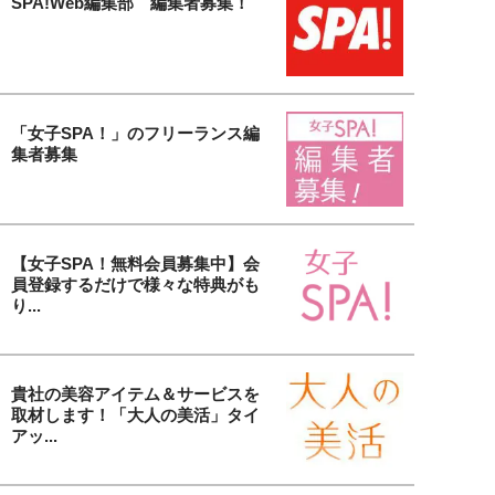
SPA!Web編集部 編集者募集！
「女子SPA！」のフリーランス編
集者募集
【女子SPA！無料会員募集中】会
員登録するだけで様々な特典がも
り...
貴社の美容アイテム＆サービスを
取材します！「大人の美活」タイ
アッ...