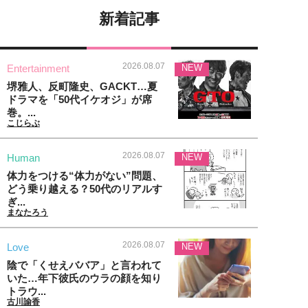
新着記事
2026.08.07
Entertainment
NEW
堺雅人、反町隆史、GACKT…夏
ドラマを「50代イケオジ」が席
巻。...
こじらぶ
2026.08.07
Human
NEW
体力をつける“体力がない”問題、
どう乗り越える？50代のリアルす
ぎ...
まなたろう
2026.08.07
Love
NEW
陰で「くせえババア」と言われて
いた…年下彼氏のウラの顔を知り
トラウ...
古川諭香