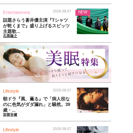
2026.08.07
Entertainment
NEW
話題さらう蒼井優主演『Tシャツ
が乾くまで』盛り上げるスピッツ
主題歌...
石黒隆之
2026.08.07
Lifestyle
朝ドラ『風、薫る』で「病人役な
のに色気がダダ漏れ」と騒然。39
歳・...
加賀谷健
2026.08.07
Lifestyle