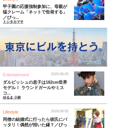
甲子園の応援強制参加に、母親が
猛クレーム「ネットで告発する」
／びっ...
トシタカマサ
2026.08.05
Entertainment
ダルビッシュの息子は182cm世界
モデル！ ラウンドガールやミス
コ...
ゆるま 小林
2026.08.05
Lifestyle
同僚の結婚式に行ったら彼氏にバ
ッタリ！偶然が招いた縁？／びっ