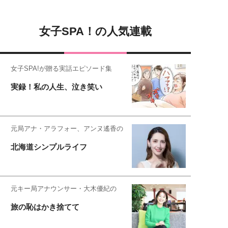
女子SPA！の人気連載
女子SPA!が贈る実話エピソード集
実録！私の人生、泣き笑い
元局アナ・アラフォー、アンヌ遙香の
北海道シンプルライフ
元キー局アナウンサー・大木優紀の
旅の恥はかき捨てて