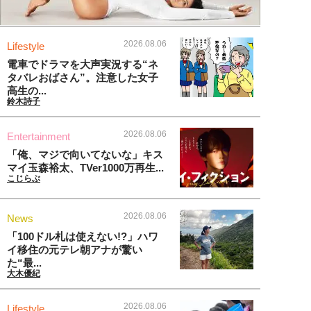
2026.08.06
Lifestyle
電車でドラマを大声実況する“ネ
タバレおばさん”。注意した女子
高生の...
鈴木詩子
2026.08.06
Entertainment
「俺、マジで向いてないな」キス
マイ玉森裕太、TVer1000万再生...
こじらぶ
2026.08.06
News
「100ドル札は使えない!?」ハワ
イ移住の元テレ朝アナが驚い
た“最...
大木優紀
2026.08.06
Lifestyle