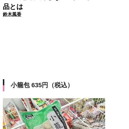
品とは
鈴木風香
小籠包 635円（税込）