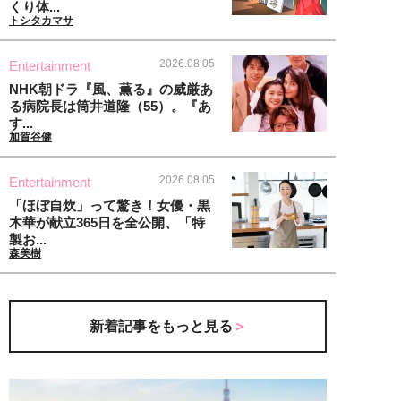
くり体...
トシタカマサ
2026.08.05
Entertainment
NHK朝ドラ『風、薫る』の威厳あ
る病院長は筒井道隆（55）。『あ
す...
加賀谷健
2026.08.05
Entertainment
「ほぼ自炊」って驚き！女優・黒
木華が献立365日を全公開、「特
製お...
森美樹
新着記事をもっと見る