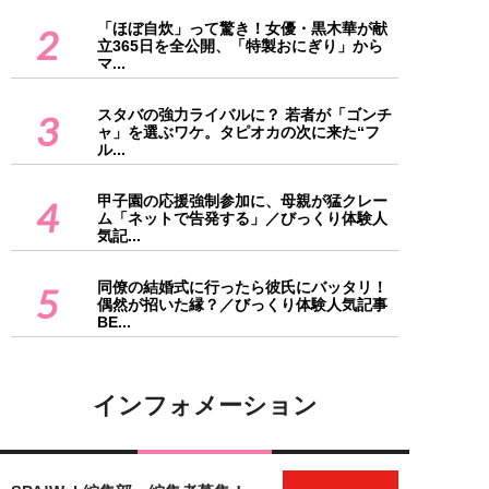
「ほぼ自炊」って驚き！女優・黒木華が献
2
立365日を全公開、「特製おにぎり」から
マ...
スタバの強力ライバルに？ 若者が「ゴンチ
3
ャ」を選ぶワケ。タピオカの次に来た“フ
ル...
甲子園の応援強制参加に、母親が猛クレー
4
ム「ネットで告発する」／びっくり体験人
気記...
同僚の結婚式に行ったら彼氏にバッタリ！
5
偶然が招いた縁？／びっくり体験人気記事
BE...
インフォメーション