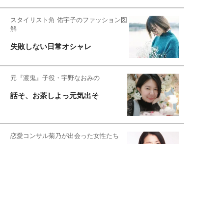
スタイリスト角 佑宇子のファッション図
解
失敗しない日常オシャレ
元『渡鬼』子役・宇野なおみの
話そ、お茶しよっ元気出そ
恋愛コンサル菊乃が出会った女性たち
私が結婚できないワケ
宇垣美里が映画への想いを綴る
宇垣美里の沼落ちシネマ