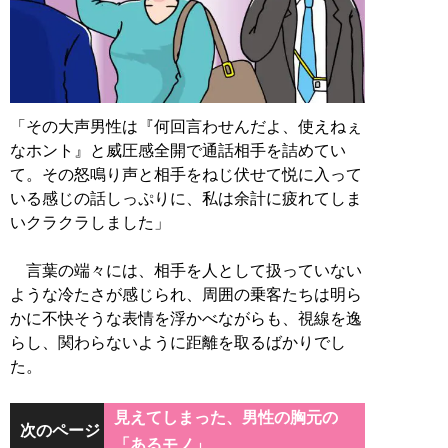
「その大声男性は『何回言わせんだよ、使えねぇ
なホント』と威圧感全開で通話相手を詰めてい
て。その怒鳴り声と相手をねじ伏せて悦に入って
いる感じの話しっぷりに、私は余計に疲れてしま
いクラクラしました」
言葉の端々には、相手を人として扱っていない
ような冷たさが感じられ、周囲の乗客たちは明ら
かに不快そうな表情を浮かべながらも、視線を逸
らし、関わらないように距離を取るばかりでし
た。
見えてしまった、男性の胸元の
次のページ
「あるモノ」