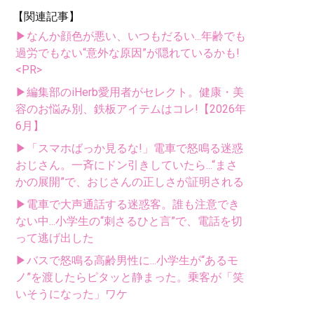
【関連記事】
▶なんか顔色が悪い、いつもだるい...年齢でも
過労でもない“意外な原因”が隠れているかも!
<PR>
▶編集部のiHerb愛用者がセレクト。健康・美
容のお悩み別、鉄板アイテムはコレ!【2026年
6月】
▶「スマホばっか見るな!」電車で怒鳴る迷惑
おじさん。一斉にドン引きしていたら...“まさ
かの展開”で、おじさんの正しさが証明される
▶電車で大声通話する迷惑客。誰も注意でき
ない中...小学生の“刺さるひと言”で、電話を切
って逃げ出した
▶バスで怒鳴る高齢男性に...小学生が“あるモ
ノ”を渡したらピタッと静まった。乗客が「笑
いそうになった」ワケ