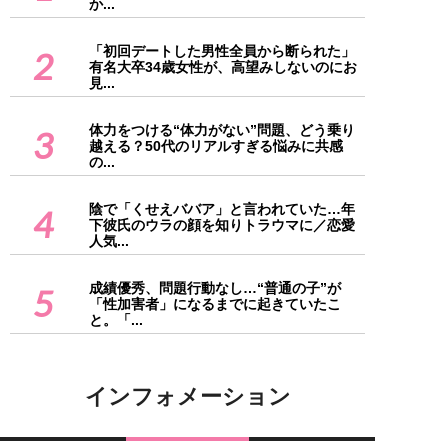
か...
「初回デートした男性全員から断られた」
2
有名大卒34歳女性が、高望みしないのにお
見...
体力をつける“体力がない”問題、どう乗り
3
越える？50代のリアルすぎる悩みに共感
の...
陰で「くせえババア」と言われていた…年
4
下彼氏のウラの顔を知りトラウマに／恋愛
人気...
成績優秀、問題行動なし…“普通の子”が
5
「性加害者」になるまでに起きていたこ
と。「...
インフォメーション