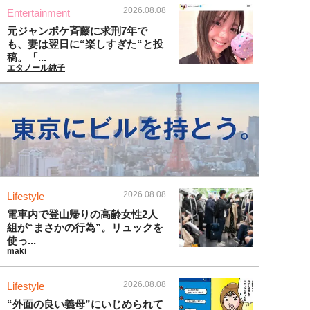
2026.08.08
Entertainment
元ジャンポケ斉藤に求刑7年で
も、妻は翌日に“楽しすぎた“と投
稿。「...
エタノール純子
2026.08.08
Lifestyle
電車内で登山帰りの高齢女性2人
組が“まさかの行為”。リュックを
使っ...
maki
2026.08.08
Lifestyle
“外面の良い義母”にいじめられて