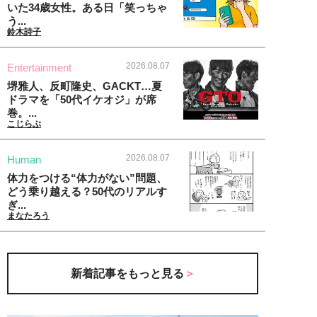
いた34歳女性。ある日「笑っちゃ
う...
鈴木詩子
2026.08.07
Entertainment
堺雅人、反町隆史、GACKT…夏
ドラマを「50代イケオジ」が席
巻。...
こじらぶ
2026.08.07
Human
体力をつける“体力がない”問題、
どう乗り越える？50代のリアルす
ぎ...
まなたろう
新着記事をもっと見る