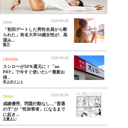
2026.08.08
Love
「初回デートした男性全員から断
られた」有名大卒34歳女性が、高
望み...
菊乃
2026.08.08
Lifestyle
スシローが10％還元に！「au
PAY」で今すぐ使いたい“最新お
得...
井上ポイント
2026.08.08
News
成績優秀、問題行動なし…“普通
の子”が「性加害者」になるまで
に起き...
大夏えい