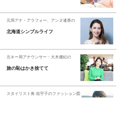
元局アナ・アラフォー、アンヌ遙香の
北海道シンプルライフ
元キー局アナウンサー・大木優紀の
旅の恥はかき捨てて
スタイリスト角 佑宇子のファッション図
解
失敗しない日常オシャレ
元『渡鬼』子役・宇野なおみの