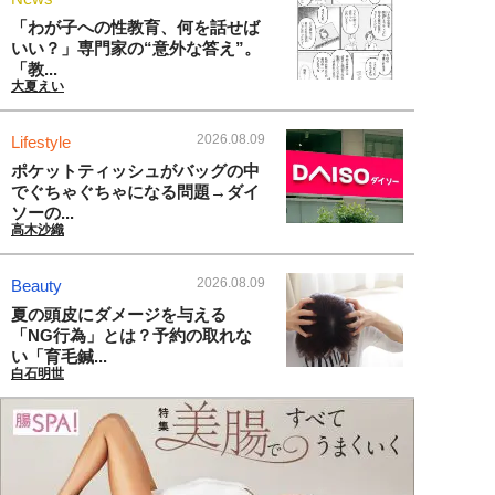
「わが子への性教育、何を話せば
いい？」専門家の“意外な答え”。
「教...
大夏えい
2026.08.09
Lifestyle
ポケットティッシュがバッグの中
でぐちゃぐちゃになる問題→ダイ
ソーの...
高木沙織
2026.08.09
Beauty
夏の頭皮にダメージを与える
「NG行為」とは？予約の取れな
い「育毛鍼...
白石明世