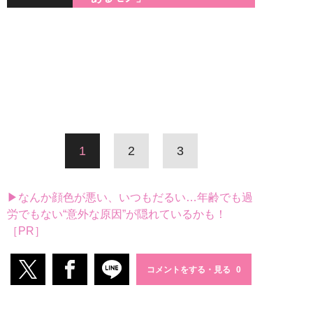
1
2
3
▶なんか顔色が悪い、いつもだるい…年齢でも過
労でもない“意外な原因”が隠れているかも！
［PR］
コメントをする・見る