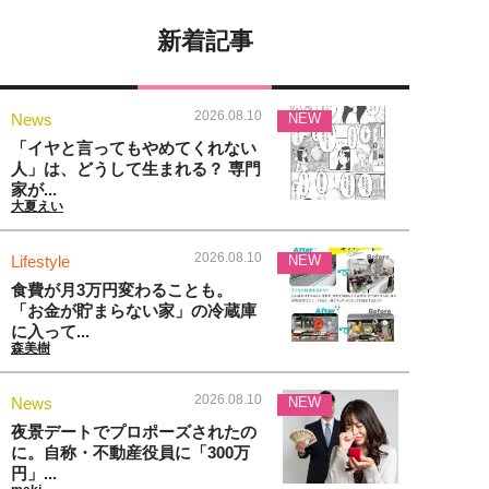
新着記事
2026.08.10
News
NEW
「イヤと言ってもやめてくれない
人」は、どうして生まれる？ 専門
家が...
大夏えい
2026.08.10
Lifestyle
NEW
食費が月3万円変わることも。
「お金が貯まらない家」の冷蔵庫
に入って...
森美樹
2026.08.10
News
NEW
夜景デートでプロポーズされたの
に。自称・不動産役員に「300万
円」...